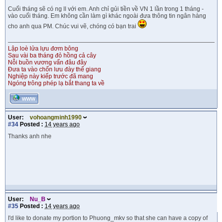
Cuối tháng sẽ có ng ll với em. Anh chỉ gủi tiền về VN 1 lần trong 1 tháng -
vào cuối tháng. Em không cần làm gì khác ngoài đưa thông tin ngân hàng
cho anh qua PM. Chúc vui vẽ, chóng có bạn trai
Lập loè lửa lựu đơm bông
Sau vài ba tháng đỏ hồng cả cây
Nỗi buồn vương vấn đâu đây
Đưa ta vào chốn lưu đày thế giang
Nghiệp này kiếp trước đã mang
Ngóng trông phép lạ bắt thang ta về
WWW
User:
vohoangminh1990
#34
Posted :
14 years ago
Thanks anh nhe
User:
Nu_B
#35
Posted :
14 years ago
I'd like to donate my portion to Phuong_mkv so that she can have a copy of