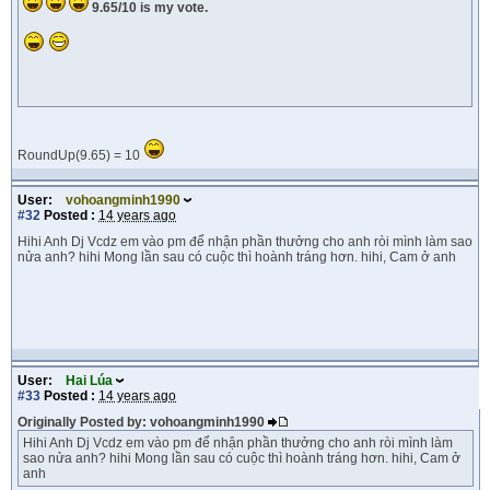
9.65/10 is my vote.
RoundUp(9.65) = 10
User:
vohoangminh1990
#32
Posted :
14 years ago
Hihi Anh Dj Vcdz em vào pm để nhận phần thưởng cho anh ròi mình làm sao
nửa anh? hihi Mong lần sau có cuộc thì hoành tráng hơn. hihi, Cam ở anh
User:
Hai Lúa
#33
Posted :
14 years ago
Originally Posted by: vohoangminh1990
Hihi Anh Dj Vcdz em vào pm để nhận phần thưởng cho anh ròi mình làm
sao nửa anh? hihi Mong lần sau có cuộc thì hoành tráng hơn. hihi, Cam ở
anh