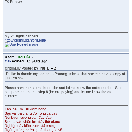
TK Pro s/w
My PC fights cancers
http://folding.stanford.edu/
User:
Hai Lúa
#36
Posted :
14 years ago
Originally Posted by: Nu_B
I'd like to donate my portion to Phuong_mkv so that she can have a copy of
TK Pro s/w
Please have her submit her order and let me know the order number. She
can proceed up until step 8 (before paying) and let me know the order
number.
Lập loè lửa lựu đơm bông
Sau vài ba tháng đỏ hồng cả cây
Nỗi buồn vương vấn đâu đây
Đưa ta vào chốn lưu đày thế giang
Nghiệp này kiếp trước đã mang
Ngóng trông phép lạ bắt thang ta về