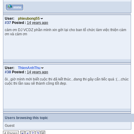
WWW
User:
phieubong55
#37
Posted :
14 years ago
cám ơn DJ VCDZ phần mình xin gởi lại cho ban tổ chức làm việc thiện cám
ơn và cám ơn
User:
ThienAnhThu
#38
Posted :
14 years ago
ôi...giờ mình mới biết cuộc thi đã kết thúc...đang thi gây cấn tiếc quá :(....chúc
cuộc thi lần sau sẽ thành công tốt đẹp.
Users browsing this topic
Guest
4 Pages
«
<
2
3
4