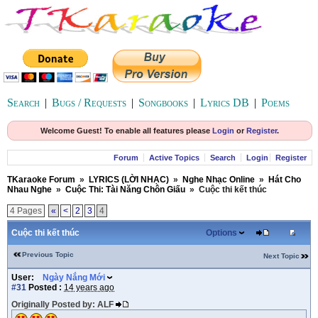
Search
|
Bugs / Requests
|
Songbooks
|
Lyrics DB
|
Poems
Welcome Guest! To enable all features please
Login
or
Register
.
Forum
Active Topics
Search
Login
Register
TKaraoke Forum
»
LYRICS (LỜI NHẠC)
»
Nghe Nhạc Online
»
Hát Cho
Nhau Nghe
»
Cuộc Thi: Tài Năng Chôn Giấu
»
Cuộc thi kết thúc
4 Pages
«
<
2
3
4
Cuộc thi kết thúc
Options
Previous Topic
Next Topic
User:
Ngày Nắng Mới
#31
Posted :
14 years ago
Originally Posted by: ALF