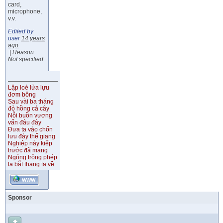
card,
microphone,
v.v.
Edited by
user
14 years
ago
|
Reason:
Not specified
Lập loè lửa lựu
đơm bông
Sau vài ba tháng
đỏ hồng cả cây
Nỗi buồn vương
vấn đâu đây
Đưa ta vào chốn
lưu đày thế giang
Nghiệp này kiếp
trước đã mang
Ngóng trông phép
lạ bắt thang ta về
WWW
Sponsor