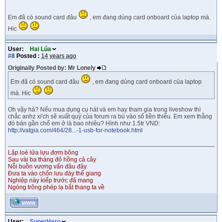
Em đã có sound card đâu
, em đang dùng card onboard của laptop mà.
Hic
User:
Hai Lúa
#8
Posted :
14 years ago
Originally Posted by: Mr Lonely
Em đã có sound card đâu
, em đang dùng card onboard của laptop
mà. Hic
Oh vậy hả? Nếu mua dụng cụ hát và em hay tham gia trong liveshow thì
chắc anhz xi'ch sẽ xuất quỷ của forum ra bù vào số tiền thiếu. Em xem thằng
đó bán gần chổ em ở là bao nhiêu? Hình như 1.5tr VND:
http://vatgia.com/464/28...-1-usb-for-notebook.html
Lập loè lửa lựu đơm bông
Sau vài ba tháng đỏ hồng cả cây
Nỗi buồn vương vấn đâu đây
Đưa ta vào chốn lưu đày thế giang
Nghiệp này kiếp trước đã mang
Ngóng trông phép lạ bắt thang ta về
WWW
User:
SuperHero