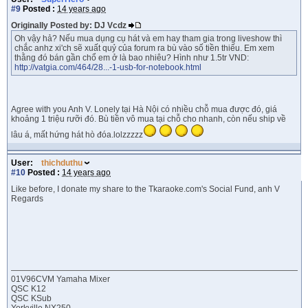
#9
Posted :
14 years ago
Originally Posted by: DJ Vcdz
Oh vậy hả? Nếu mua dụng cụ hát và em hay tham gia trong liveshow thì
chắc anhz xi'ch sẽ xuất quỷ của forum ra bù vào số tiền thiếu. Em xem
thằng đó bán gần chổ em ở là bao nhiêu? Hình như 1.5tr VND:
http://vatgia.com/464/28...-1-usb-for-notebook.html
Agree with you Anh V. Lonely tại Hà Nội có nhiều chỗ mua được đó, giá
khoảng 1 triệu rưỡi đó. Bù tiền vô mua tại chỗ cho nhanh, còn nếu ship về
lâu á, mất hứng hát hò đóa.lolzzzzz
User:
thichduthu
#10
Posted :
14 years ago
Like before, I donate my share to the Tkaraoke.com's Social Fund, anh V
Regards
01V96CVM Yamaha Mixer
QSC K12
QSC KSub