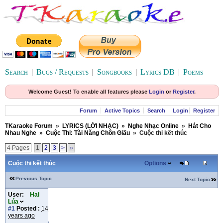
Search
|
Bugs / Requests
|
Songbooks
|
Lyrics DB
|
Poems
Welcome Guest! To enable all features please
Login
or
Register
.
Forum
Active Topics
Search
Login
Register
TKaraoke Forum
»
LYRICS (LỜI NHẠC)
»
Nghe Nhạc Online
»
Hát Cho
Nhau Nghe
»
Cuộc Thi: Tài Năng Chôn Giấu
»
Cuộc thi kết thúc
4 Pages
1
2
3
>
»
Cuộc thi kết thúc
Options
Previous Topic
Next Topic
User:
Hai
Lúa
#1
Posted :
14
years ago