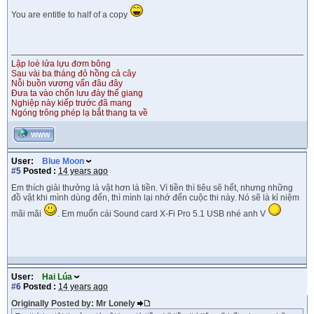
You are entitle to half of a copy
Lập loè lửa lựu đơm bông
Sau vài ba tháng đỏ hồng cả cây
Nỗi buồn vương vấn đâu đây
Đưa ta vào chốn lưu đày thế giang
Nghiệp này kiếp trước đã mang
Ngóng trông phép lạ bắt thang ta về
WWW
User:
Blue Moon
#5
Posted :
14 years ago
Em thích giải thưởng là vật hơn là tiền. Vì tiền thì tiêu sẽ hết, nhưng những
đồ vật khi mình dùng đến, thì mình lại nhớ đến cuộc thi này. Nó sẽ là kỉ niệm
mãi mãi
. Em muốn cái Sound card X-Fi Pro 5.1 USB nhé anh V
User:
Hai Lúa
#6
Posted :
14 years ago
Originally Posted by: Mr Lonely