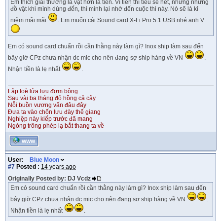
Em thích giải thưởng là vật hơn là tiền. Vì tiền thì tiêu sẽ hết, nhưng những
đồ vật khi mình dùng đến, thì mình lại nhớ đến cuộc thi này. Nó sẽ là kỉ
niệm mãi mãi
. Em muốn cái Sound card X-Fi Pro 5.1 USB nhé anh V
Em có sound card chuẩn rồi cần thằng này làm gì? Inox ship làm sau đến
bây giờ CPz chưa nhận dc mic cho nên đang sợ ship hàng về VN
.
Nhận tiền là lẹ nhất
.
Lập loè lửa lựu đơm bông
Sau vài ba tháng đỏ hồng cả cây
Nỗi buồn vương vấn đâu đây
Đưa ta vào chốn lưu đày thế giang
Nghiệp này kiếp trước đã mang
Ngóng trông phép lạ bắt thang ta về
WWW
User:
Blue Moon
#7
Posted :
14 years ago
Originally Posted by: DJ Vcdz
Em có sound card chuẩn rồi cần thằng này làm gì? Inox ship làm sau đến
bây giờ CPz chưa nhận dc mic cho nên đang sợ ship hàng về VN
.
Nhận tiền là lẹ nhất
.