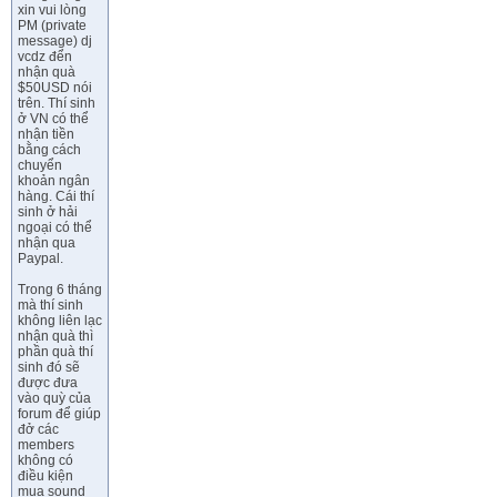
xin vui lòng
PM (private
message) dj
vcdz đển
nhận quà
$50USD nói
trên. Thí sinh
ở VN có thể
nhận tiền
bằng cách
chuyển
khoản ngân
hàng. Cái thí
sinh ở hải
ngoại có thể
nhận qua
Paypal.
Trong 6 tháng
mà thí sinh
không liên lạc
nhận quà thì
phần quà thí
sinh đó sẽ
được đưa
vào quỳ của
forum để giúp
đở các
members
không có
điều kiện
mua sound