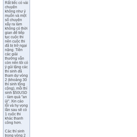
Rất tiếc có vài
chuyện
không như ý
muốn và một
số chuyện
xẩy ra làm
không có thời
gian để tiếp
tục cuộc thi
nên cuộc thi
đã bị trở ngại
nặng. Tiền
các giải
thưởng vẫn
còn nên tôi có
ý gủi tặng các
thí sinh đã
tham dự vòng
2 (khoảng 30
thí sinh tổng
cộng), mỗi thí
sinh $50USD
- làm quà "an
ủi". Xin cáo
lỗi và hy vọng
lần sau sẽ có
1 cuộc thi
khác thanh
công hơn.
Các thí sinh
trong vòng 2