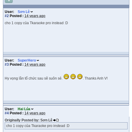
User:
Sơn Lê
#2
Posted :
14 years ago
cho 1 copy của Tkaraoke pro instead :D
User:
SuperHero
#3
Posted :
14 years ago
Hy vọng lần tổ chức sau sẽ suôn sẻ.
. Thanks Anh V!
User:
Hai Lúa
#4
Posted :
14 years ago
Originally Posted by: Sơn Lê
cho 1 copy của Tkaraoke pro instead :D