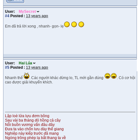
User:
MySecret
#4
Posted :
13 years ago
Em đã trả lời xong , nhanh- gọn- lẹ
User:
Hai Lúa
#5
Posted :
13 years ago
Nhanh thế
. Các người khác đừng lo, TL mới gần đúng
. Có cơ hội
cao được giải khuyến khích.
Lập loè lửa lựu đơm bông
Sau vài ba tháng đỏ hồng cả cây
Nỗi buồn vương vấn đâu đây
Đưa ta vào chốn lưu đày thế giang
Nghiệp này kiếp trước đã mang
Ngóng trông phép lạ bắt thang ta về