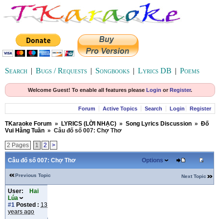
Search
|
Bugs / Requests
|
Songbooks
|
Lyrics DB
|
Poems
Welcome Guest! To enable all features please
Login
or
Register
.
Forum
Active Topics
Search
Login
Register
TKaraoke Forum
»
LYRICS (LỜI NHẠC)
»
Song Lyrics Discussion
»
Đố
Vui Hằng Tuần
»
Câu đố số 007: Chợ Thơ
2 Pages
1
2
>
Câu đố số 007: Chợ Thơ
Options
Previous Topic
Next Topic
User:
Hai
Lúa
#1
Posted :
13
years ago