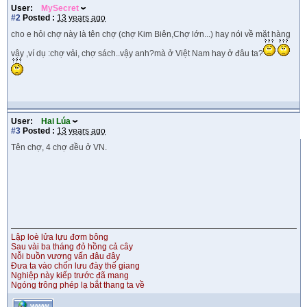
User:
MySecret
#2
Posted :
13 years ago
cho e hỏi chợ này là tên chợ (chợ Kim Biên,Chợ lớn...) hay nói về mặt hàng
vậy ,ví dụ :chợ vải, chợ sách..vậy anh?mà ở Việt Nam hay ở đâu ta?
User:
Hai Lúa
#3
Posted :
13 years ago
Tên chợ, 4 chợ đều ở VN.
Lập loè lửa lựu đơm bông
Sau vài ba tháng đỏ hồng cả cây
Nỗi buồn vương vấn đâu đây
Đưa ta vào chốn lưu đày thế giang
Nghiệp này kiếp trước đã mang
Ngóng trông phép lạ bắt thang ta về
WWW