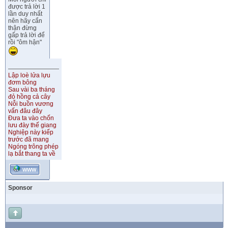
được trả lời 1
lần duy nhất
nên hãy cẩn
thận đừng
gấp trả lời để
rồi "ôm hận"
Lập loè lửa lựu
đơm bông
Sau vài ba tháng
đỏ hồng cả cây
Nỗi buồn vương
vấn đâu đây
Đưa ta vào chốn
lưu đày thế giang
Nghiệp này kiếp
trước đã mang
Ngóng trông phép
lạ bắt thang ta về
WWW
Sponsor