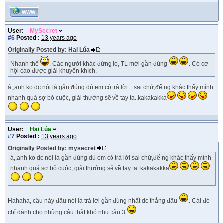
WWW
User:
MySecret
#6
Posted :
13 years ago
Originally Posted by: Hai Lúa
Nhanh thế
. Các người khác đừng lo, TL mới gần đúng
. Có cơ
hội cao được giải khuyến khích.
á,,anh ko dc nói là gần đúng dù em có trả lời... sai chứ,để ng khác thấy mình
nhanh quá sợ bỏ cuộc, giải thưởng sẽ về tay ta..kakakakka
User:
Hai Lúa
#7
Posted :
13 years ago
Originally Posted by: mysecret
á,,anh ko dc nói là gần đúng dù em có trả lời sai chứ,để ng khác thấy mình
nhanh quá sợ bỏ cuộc, giải thưởng sẽ về tay ta..kakakakka
Hahaha, câu này đâu nói là trả lời gần đúng nhất dc thắng đâu
. Cái đó
chỉ dành cho những câu thật khó như câu 3
.