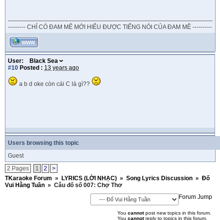
--------- CHỈ CÓ ĐAM MÊ MỚI HIỂU ĐƯỢC TIẾNG NÓI CỦA ĐAM MÊ ----------
WWW
User:
Black Sea
#10
Posted :
13 years ago
a b d oke còn cái C là gì??
Users browsing this topic
Guest
2 Pages
1
2
>
TKaraoke Forum
»
LYRICS (LỜI NHẠC)
»
Song Lyrics Discussion
»
Đố
Vui Hằng Tuần
»
Câu đố số 007: Chợ Thơ
Forum Jump
You
cannot
post new topics in this forum.
You
cannot
reply to topics in this forum.