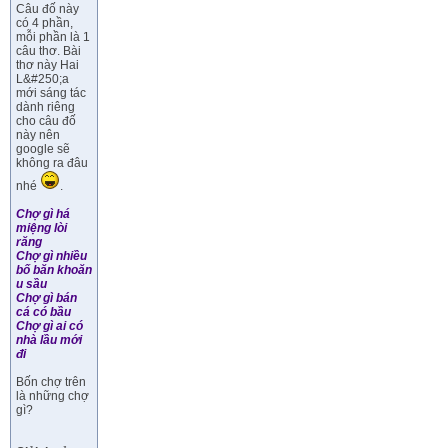
Câu đố này
có 4 phần,
mỗi phần là 1
câu thơ. Bài
thơ này Hai
L&#250;a
mới sáng tác
dành riêng
cho câu đố
này nên
google sẽ
không ra đâu
nhé
.
Chợ gì há
miệng lòi
răng
Chợ gì nhiều
bố băn khoăn
u sầu
Chợ gì bán
cá có bầu
Chợ gì ai có
nhà lầu mới
đi
Bốn chợ trên
là những chợ
gì?