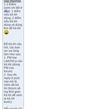
Giải thưởng:
1-2 Điểm
(xem chi tiết ở
đây
). 1 điểm
nếu trả lời
đúng, 2 điểm
nếu trả lời
đúng và dùng
thơ để trả lời
.
Để trả lời câu
hỏi, các bạn
xin vui lòng
làm như sau:
1. PM Hai
L&#250;a câu
trả lời (dùng
PM của
forum)
2. Sau đó,
reply ở post
này nói là
mình đã trả
lời (forum sẽ
log thời gian
trả lời để xem
ai trả lời
trước)
Mỗi người chi