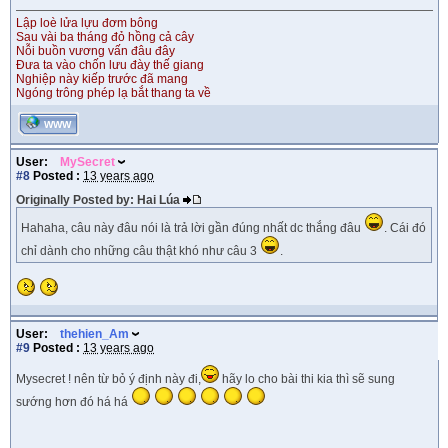
Lập loè lửa lựu đơm bông
Sau vài ba tháng đỏ hồng cả cây
Nỗi buồn vương vấn đâu đây
Đưa ta vào chốn lưu đày thế giang
Nghiệp này kiếp trước đã mang
Ngóng trông phép lạ bắt thang ta về
WWW
User:
MySecret
#8
Posted :
13 years ago
Originally Posted by: Hai Lúa
Hahaha, câu này đâu nói là trả lời gần đúng nhất dc thắng đâu
. Cái đó
chỉ dành cho những câu thật khó như câu 3
.
User:
thehien_Am
#9
Posted :
13 years ago
Mysecret ! nên từ bỏ ý định này đi,
hãy lo cho bài thi kia thì sẽ sung
sướng hơn đó há há