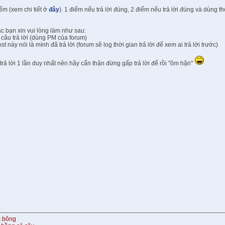
ểm (xem chi tiết ở
đây
). 1 điểm nếu trả lời đúng, 2 điểm nếu trả lời đúng và dùng th
các bạn xin vui lòng làm như sau:
câu trả lời (dùng PM của forum)
st này nói là mình đã trả lời (forum sẽ log thời gian trả lời để xem ai trả lời trước)
rả lời 1 lần duy nhất nên hãy cẩn thận đừng gấp trả lời để rồi "ôm hận"
m bông