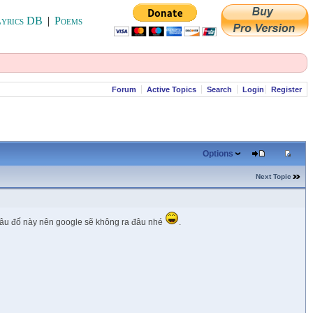
yrics DB
|
Poems
Forum
Active Topics
Search
Login
Register
Options
Next Topic
 câu đố này nên google sẽ không ra đâu nhé
.