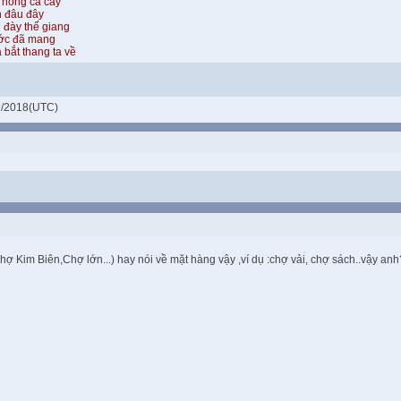
 hồng cả cây
n đâu đây
 đày thế giang
ước đã mang
 bắt thang ta về
9/2018(UTC)
chợ Kim Biên,Chợ lớn...) hay nói về mặt hàng vậy ,ví dụ :chợ vải, chợ sách..vậy a