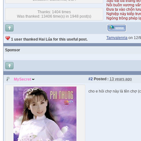
Sau vài ba tháng đỏ
Nỗi buồn vương vấ
Đưa ta vào chốn lưu
Thanks: 1404 times
Nghiệp này kiếp tr
Was thanked: 13406 time(s) in 1948 post(s)
Ngóng trông phép lạ
WWW
Tamvalenria
on 12/
1 user thanked Hai Lúa for this useful post.
Sponsor
#2
Posted :
13 years ago
MySecret
cho e hỏi chợ này là tên chợ (