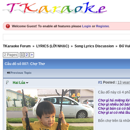
Welcome Guest! To enable all features please
Login
or
Register
.
TKaraoke Forum
»
LYRICS (LỜI NHẠC)
»
Song Lyrics Discussion
»
Đố Vu
2 Pages
1
2
>
Câu đố số 007: Chợ Thơ
Previous Topic
#1
Posted :
13 year
Hai Lúa
Câu đố này có 4 phầ
Chợ gì há miệng lòi
Chợ gì nhiều bố bă
Chợ gì bán cá có b
Chợ gì ai có nhà lầ
Bốn chợ trên là nhữ