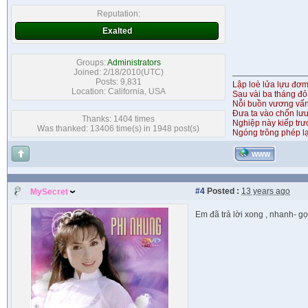
Reputation:
Exalted
Groups:
Administrators
Joined: 2/18/2010(UTC)
Posts: 9,831
Lập loè lửa lựu đơ
Location: California, USA
Sau vài ba tháng đỏ
Nỗi buồn vương vấ
Đưa ta vào chốn lưu
Thanks: 1404 times
Nghiệp này kiếp tr
Was thanked: 13406 time(s) in 1948 post(s)
Ngóng trông phép lạ
WWW
#4
Posted :
13 years ago
MySecret
Em đã trả lời xong , nhanh- gọ