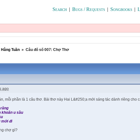
Search
|
Bugs / Requests
|
Songbooks
|
L
i Hằng Tuần
»
Câu đố số 007: Chợ Thơ
s ago
n, mỗi phần là 1 câu thơ. Bài thơ này Hai L&#250;a mới sáng tác dành riêng cho
 răng
n khoăn u sầu
ầu
u mới đi
ng chợ gì?