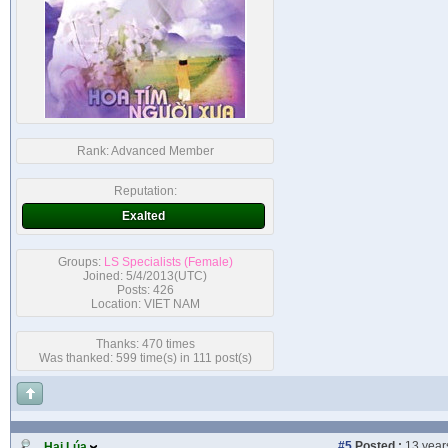
Rank:
Advanced Member
Reputation:
Exalted
Groups:
LS Specialists (Female)
Joined: 5/4/2013(UTC)
Posts: 426
Location: VIET NAM
Thanks: 470 times
Was thanked: 599 time(s) in 111 post(s)
#5
Posted :
13 year
Hai Lúa