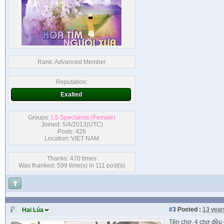
Rank:
Advanced Member
Reputation:
Exalted
Groups:
LS Specialists (Female)
Joined: 5/4/2013(UTC)
Posts: 426
Location: VIET NAM
Thanks: 470 times
Was thanked: 599 time(s) in 111 post(s)
#3
Posted :
13 year
Hai Lúa
Tên chợ, 4 chợ đều