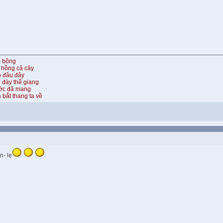
m bông
 hồng cả cây
n đâu đây
 đày thế giang
ước đã mang
 bắt thang ta về
n- lẹ