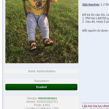
Giải thưởng:
1-2 Đi
Để trả lời câu hỏi, 
1. PM Hai L&#250;a 
2. Sau đó, reply ở po
Mỗi người chi được t
Rank:
Administration
Reputation:
Exalted
Groups:
Administrators
Joined: 2/18/2010(UTC)
Posts: 9,831
Lập loè lửa lựu đơ
Location: California, USA