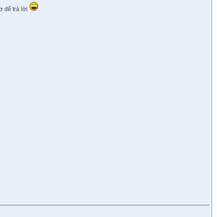
ơ để trả lời
.