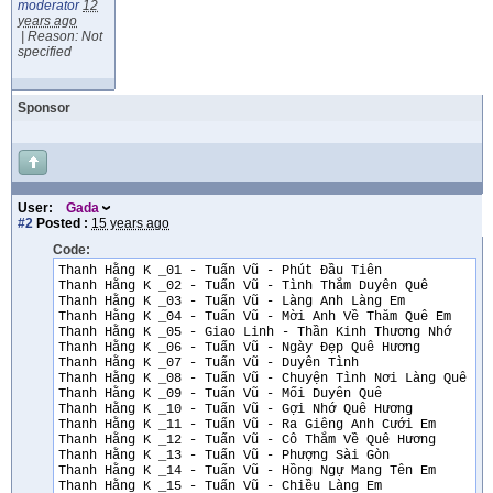
moderator
12
years ago
|
Reason: Not
specified
Sponsor
User:
Gada
#2
Posted :
15 years ago
Code:
Thanh Hằng K _01 - Tuấn Vũ - Phút Đầu Tiên
Thanh Hằng K _02 - Tuấn Vũ - Tình Thắm Duyên Quê
Thanh Hằng K _03 - Tuấn Vũ - Làng Anh Làng Em
Thanh Hằng K _04 - Tuấn Vũ - Mời Anh Về Thăm Quê Em
Thanh Hằng K _05 - Giao Linh - Thần Kinh Thương Nhớ
Thanh Hằng K _06 - Tuấn Vũ - Ngày Đẹp Quê Hương
Thanh Hằng K _07 - Tuấn Vũ - Duyên Tình
Thanh Hằng K _08 - Tuấn Vũ - Chuyện Tình Nơi Làng Quê
Thanh Hằng K _09 - Tuấn Vũ - Mối Duyên Quê
Thanh Hằng K _10 - Tuấn Vũ - Gợi Nhớ Quê Hương
Thanh Hằng K _11 - Tuấn Vũ - Ra Giêng Anh Cưới Em
Thanh Hằng K _12 - Tuấn Vũ - Cô Thắm Về Quê Hương
Thanh Hằng K _13 - Tuấn Vũ - Phượng Sài Gòn
Thanh Hằng K _14 - Tuấn Vũ - Hồng Ngự Mang Tên Em
Thanh Hằng K _15 - Tuấn Vũ - Chiều Làng Em