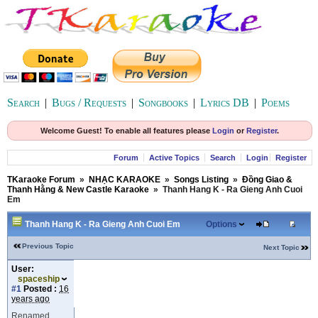
Search
|
Bugs / Requests
|
Songbooks
|
Lyrics DB
|
Poems
Welcome Guest! To enable all features please
Login
or
Register
.
Forum
Active Topics
Search
Login
Register
TKaraoke Forum
»
NHẠC KARAOKE
»
Songs Listing
»
Đồng Giao &
Thanh Hằng & New Castle Karaoke
»
Thanh Hang K - Ra Gieng Anh Cuoi
Em
Thanh Hang K - Ra Gieng Anh Cuoi Em
Options
Previous Topic
Next Topic
User:
spaceship
#1
Posted :
16
years ago
Renamed