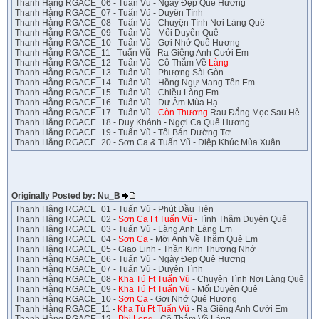
Thanh Hằng RGACE_06 - Tuấn Vũ - Ngày Đẹp Quê Hương
Thanh Hằng RGACE_07 - Tuấn Vũ - Duyên Tình
Thanh Hằng RGACE_08 - Tuấn Vũ - Chuyện Tình Nơi Làng Quê
Thanh Hằng RGACE_09 - Tuấn Vũ - Mối Duyên Quê
Thanh Hằng RGACE_10 - Tuấn Vũ - Gợi Nhớ Quê Hương
Thanh Hằng RGACE_11 - Tuấn Vũ - Ra Giêng Anh Cưới Em
Thanh Hằng RGACE_12 - Tuấn Vũ - Cô Thắm Về
Làng
Thanh Hằng RGACE_13 - Tuấn Vũ - Phượng Sài Gòn
Thanh Hằng RGACE_14 - Tuấn Vũ - Hồng Ngự Mang Tên Em
Thanh Hằng RGACE_15 - Tuấn Vũ - Chiều Làng Em
Thanh Hằng RGACE_16 - Tuấn Vũ - Dư Âm Mùa Hạ
Thanh Hằng RGACE_17 - Tuấn Vũ -
Còn Thương
Rau Đắng Mọc Sau Hè
Thanh Hằng RGACE_18 - Duy Khánh - Ngợi Ca Quê Hương
Thanh Hằng RGACE_19 - Tuấn Vũ - Tôi Bán Đường Tơ
Thanh Hằng RGACE_20 - Sơn Ca & Tuấn Vũ - Điệp Khúc Mùa Xuân
Originally Posted by: Nu_B
Thanh Hằng RGACE_01 - Tuấn Vũ - Phút Đầu Tiên
Thanh Hằng RGACE_02 -
Sơn Ca Ft Tuấn Vũ
- Tình Thắm Duyên Quê
Thanh Hằng RGACE_03 - Tuấn Vũ - Làng Anh Làng Em
Thanh Hằng RGACE_04 -
Sơn Ca
- Mời Anh Về Thăm Quê Em
Thanh Hằng RGACE_05 - Giao Linh - Thần Kinh Thương Nhớ
Thanh Hằng RGACE_06 - Tuấn Vũ - Ngày Đẹp Quê Hương
Thanh Hằng RGACE_07 - Tuấn Vũ - Duyên Tình
Thanh Hằng RGACE_08 -
Kha Tú Ft Tuấn Vũ
- Chuyện Tình Nơi Làng Quê
Thanh Hằng RGACE_09 -
Kha Tú Ft Tuấn Vũ
- Mối Duyên Quê
Thanh Hằng RGACE_10 -
Sơn Ca
- Gợi Nhớ Quê Hương
Thanh Hằng RGACE_11 -
Kha Tú Ft Tuấn Vũ
- Ra Giêng Anh Cưới Em