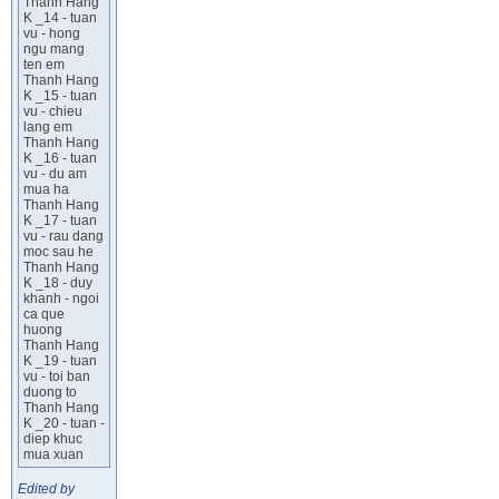
Thanh Hang
K _14 - tuan
vu - hong
ngu mang
ten em
Thanh Hang
K _15 - tuan
vu - chieu
lang em
Thanh Hang
K _16 - tuan
vu - du am
mua ha
Thanh Hang
K _17 - tuan
vu - rau dang
moc sau he
Thanh Hang
K _18 - duy
khanh - ngoi
ca que
huong
Thanh Hang
K _19 - tuan
vu - toi ban
duong to
Thanh Hang
K _20 - tuan -
diep khuc
mua xuan
Edited by