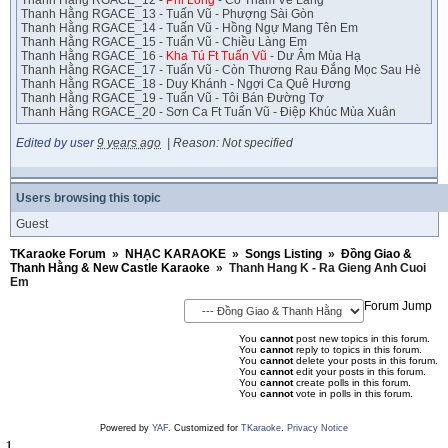
Thanh Hằng RGACE_12 -
Phi Long
- Cô Thắm Về Làng
Thanh Hằng RGACE_13 - Tuấn Vũ - Phượng Sài Gòn
Thanh Hằng RGACE_14 - Tuấn Vũ - Hồng Ngự Mang Tên Em
Thanh Hằng RGACE_15 - Tuấn Vũ - Chiều Làng Em
Thanh Hằng RGACE_16 -
Kha Tú Ft Tuấn Vũ
- Dư Âm Mùa Hạ
Thanh Hằng RGACE_17 - Tuấn Vũ - Còn Thương Rau Đắng Mọc Sau Hè
Thanh Hằng RGACE_18 - Duy Khánh - Ngợi Ca Quê Hương
Thanh Hằng RGACE_19 - Tuấn Vũ - Tôi Bán Đường Tơ
Thanh Hằng RGACE_20 - Sơn Ca Ft Tuấn Vũ - Điệp Khúc Mùa Xuân
Edited by user
9 years ago
|
Reason: Not specified
Users browsing this topic
Guest
TKaraoke Forum
»
NHẠC KARAOKE
»
Songs Listing
»
Đồng Giao &
Thanh Hằng & New Castle Karaoke
»
Thanh Hang K - Ra Gieng Anh Cuoi
Em
Forum Jump
You
cannot
post new topics in this forum.
You
cannot
reply to topics in this forum.
You
cannot
delete your posts in this forum.
You
cannot
edit your posts in this forum.
You
cannot
create polls in this forum.
You
cannot
vote in polls in this forum.
Powered by
YAF
. Customized for
TKaraoke
.
Privacy Notice
1