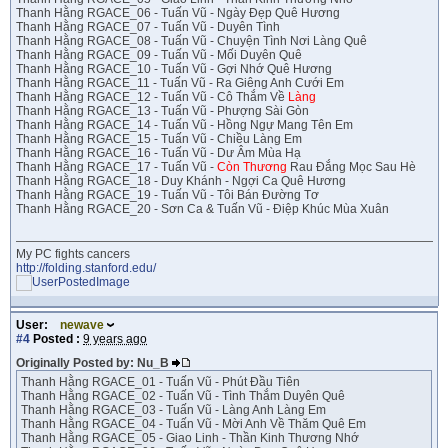
Thanh Hằng RGACE_06 - Tuấn Vũ - Ngày Đẹp Quê Hương
Thanh Hằng RGACE_07 - Tuấn Vũ - Duyên Tình
Thanh Hằng RGACE_08 - Tuấn Vũ - Chuyện Tình Nơi Làng Quê
Thanh Hằng RGACE_09 - Tuấn Vũ - Mối Duyên Quê
Thanh Hằng RGACE_10 - Tuấn Vũ - Gợi Nhớ Quê Hương
Thanh Hằng RGACE_11 - Tuấn Vũ - Ra Giêng Anh Cưới Em
Thanh Hằng RGACE_12 - Tuấn Vũ - Cô Thắm Về
Làng
Thanh Hằng RGACE_13 - Tuấn Vũ - Phượng Sài Gòn
Thanh Hằng RGACE_14 - Tuấn Vũ - Hồng Ngự Mang Tên Em
Thanh Hằng RGACE_15 - Tuấn Vũ - Chiều Làng Em
Thanh Hằng RGACE_16 - Tuấn Vũ - Dư Âm Mùa Hạ
Thanh Hằng RGACE_17 - Tuấn Vũ -
Còn Thương
Rau Đắng Mọc Sau Hè
Thanh Hằng RGACE_18 - Duy Khánh - Ngợi Ca Quê Hương
Thanh Hằng RGACE_19 - Tuấn Vũ - Tôi Bán Đường Tơ
Thanh Hằng RGACE_20 - Sơn Ca & Tuấn Vũ - Điệp Khúc Mùa Xuân
My PC fights cancers
http://folding.stanford.edu/
User:
newave
#4
Posted :
9 years ago
Originally Posted by: Nu_B
Thanh Hằng RGACE_01 - Tuấn Vũ - Phút Đầu Tiên
Thanh Hằng RGACE_02 - Tuấn Vũ - Tình Thắm Duyên Quê
Thanh Hằng RGACE_03 - Tuấn Vũ - Làng Anh Làng Em
Thanh Hằng RGACE_04 - Tuấn Vũ - Mời Anh Về Thăm Quê Em
Thanh Hằng RGACE_05 - Giao Linh - Thần Kinh Thương Nhớ