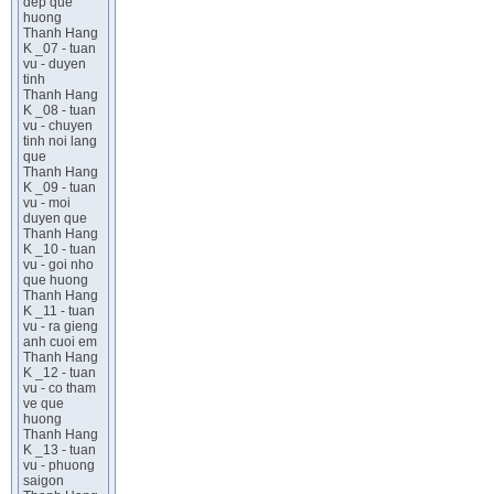
dep que
huong
Thanh Hang
K _07 - tuan
vu - duyen
tinh
Thanh Hang
K _08 - tuan
vu - chuyen
tinh noi lang
que
Thanh Hang
K _09 - tuan
vu - moi
duyen que
Thanh Hang
K _10 - tuan
vu - goi nho
que huong
Thanh Hang
K _11 - tuan
vu - ra gieng
anh cuoi em
Thanh Hang
K _12 - tuan
vu - co tham
ve que
huong
Thanh Hang
K _13 - tuan
vu - phuong
saigon