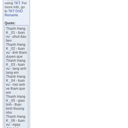
using
TKT
. For
more info, go
to
TKT DVD
Rename
.
Quote:
Thanh Hang
K _01 - tuan
vu - phut dau
tien
Thanh Hang
K _02 - tuan
vu - tinh tham
duyen que
Thanh Hang
K _03 - tuan
vu - lang anh
lang em
Thanh Hang
K _04 - tuan
vu - moi anh
ve tham que
em
Thanh Hang
K _05 - giao
linh - than
kinh thuong
nho
Thanh Hang
K _06 - tuan
vu - ngay