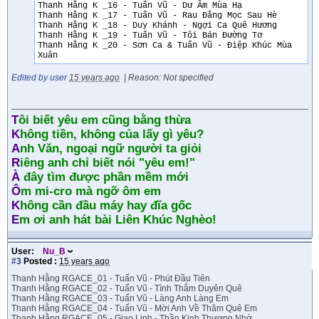
Thanh Hằng K _16 - Tuấn Vũ - Dư Âm Mùa Hạ
Thanh Hằng K _17 - Tuấn Vũ - Rau Đắng Mọc Sau Hè
Thanh Hằng K _18 - Duy Khánh - Ngợi Ca Quê Hương
Thanh Hằng K _19 - Tuấn Vũ - Tôi Bán Đường Tơ
Thanh Hằng K _20 - Sơn Ca & Tuấn Vũ - Điệp Khúc Mùa
Xuân
Edited by user
15 years ago
|
Reason: Not specified
T
ôi biết yêu em cũng bằng thừa
K
hông tiền, không của lấy gì yêu?
A
nh Văn, ngoại ngữ người ta giỏi
R
iêng anh chỉ biết nói "yêu em!"
À
đây tìm được phần mềm mới
Ô
m mi-cro mà ngỡ ôm em
K
hông cần đầu máy hay đĩa gốc
E
m ơi anh hát bài Liên Khúc Nghèo!
User:
Nu_B
#3
Posted :
15 years ago
Thanh Hằng RGACE_01 - Tuấn Vũ - Phút Đầu Tiên
Thanh Hằng RGACE_02 - Tuấn Vũ - Tình Thắm Duyên Quê
Thanh Hằng RGACE_03 - Tuấn Vũ - Làng Anh Làng Em
Thanh Hằng RGACE_04 - Tuấn Vũ - Mời Anh Về Thăm Quê Em
Thanh Hằng RGACE_05 - Giao Linh - Thần Kinh Thương Nhớ