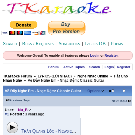
Search
|
Bugs / Requests
|
Songbooks
|
Lyrics DB
|
Poems
Welcome Guest! To enable all features please
Login
or
Register
.
Forum
Active Topics
Search
Login
Register
TKaraoke Forum
»
LYRICS (LỜI NHẠC)
»
Nghe Nhạc Online
»
Hát Cho
Nhau Nghe
»
Về Đây Nghe Em - Nhạc Đệm: Classic Guitar
Về Đây Nghe Em - Nhạc Đệm: Classic Guitar
Options
Previous Topic
Next Topic
User:
Nu_B
#1
Posted :
3 years ago
Trần Quang Lộc - Newbie_y2k - Về Đây Nghe Em