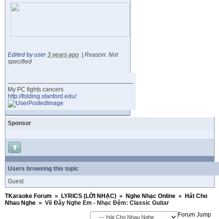
Edited by user
3 years ago
|
Reason: Not
specified
My PC fights cancers
http://folding.stanford.edu/
Sponsor
Users browsing this topic
Guest
TKaraoke Forum
»
LYRICS (LỜI NHẠC)
»
Nghe Nhạc Online
»
Hát Cho
Nhau Nghe
»
Về Đây Nghe Em - Nhạc Đệm: Classic Guitar
Forum Jump