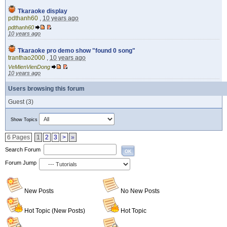
Tkaraoke display
pdthanh60
,
10 years ago
pdthanh60
10 years ago
Tkaraoke pro demo show "found 0 song"
tranthao2000
,
10 years ago
VeMienVienDong
10 years ago
Users browsing this forum
Guest
(3)
Show Topics
6 Pages
1
2
3
>
»
Search Forum
OK
Forum Jump
New Posts
No New Posts
Hot Topic (New Posts)
Hot Topic