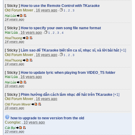
[ Sticky ]
How to use the Remote Control with TKaraoke
Old Forum Mover
,
16 years ago
-
1
,
2
,
3
Hai Lúa
14 years ago
[ Sticky ]
How to specify your own song file name format
Hai Lúa
,
16 years ago
-
1
,
2
,
3
,
4
HoaThuong
14 years ago
[ Sticky ]
Làm sao để TKaraoke biết tên ca sĩ, nhạc sĩ, và lời bài hát
[+1]
Old Forum Mover
,
16 years ago
-
1
,
2
,
3
HoaThuong
14 years ago
[ Sticky ]
How to update lyric when playing from VIDEO_TS folder
Hai Lúa
,
16 years ago
Hai Lúa
16 years ago
[ Sticky ]
Phim hướng dẫn cách làm nhạc để hát trên TKaraoke
[+1]
Old Forum Mover
,
16 years ago
Old Forum Mover
16 years ago
how to upgrade to new version from the old
Cuonglac
,
10 years ago
Cát Bụi
10 years ago