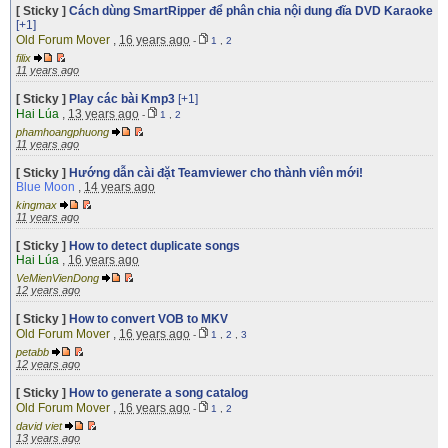
[ Sticky ]
Cách dùng SmartRipper để phân chia nội dung đĩa DVD Karaoke
[+1]
Old Forum Mover
,
16 years ago
-
1
,
2
filix
11 years ago
[ Sticky ]
Play các bài Kmp3
[+1]
Hai Lúa
,
13 years ago
-
1
,
2
phamhoangphuong
11 years ago
[ Sticky ]
Hướng dẫn cài đặt Teamviewer cho thành viên mới!
Blue Moon
,
14 years ago
kingmax
11 years ago
[ Sticky ]
How to detect duplicate songs
Hai Lúa
,
16 years ago
VeMienVienDong
12 years ago
[ Sticky ]
How to convert VOB to MKV
Old Forum Mover
,
16 years ago
-
1
,
2
,
3
petabb
12 years ago
[ Sticky ]
How to generate a song catalog
Old Forum Mover
,
16 years ago
-
1
,
2
david viet
13 years ago