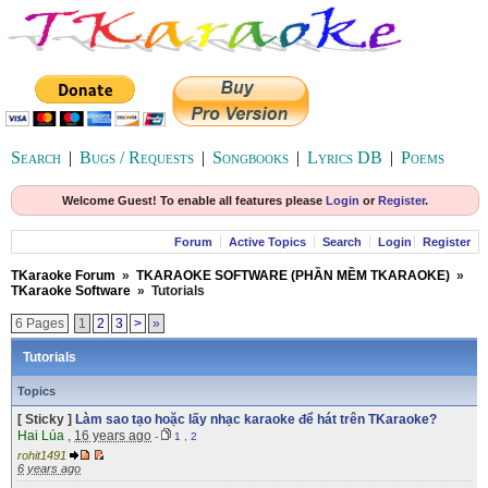
Search
|
Bugs / Requests
|
Songbooks
|
Lyrics DB
|
Poems
Welcome Guest! To enable all features please
Login
or
Register
.
Forum
Active Topics
Search
Login
Register
TKaraoke Forum
»
TKARAOKE SOFTWARE (PHẦN MỀM TKARAOKE)
»
TKaraoke Software
»
Tutorials
6 Pages
1
2
3
>
»
Tutorials
Topics
[ Sticky ]
Làm sao tạo hoặc lấy nhạc karaoke để hát trên TKaraoke?
Hai Lúa
,
16 years ago
-
1
,
2
rohit1491
6 years ago