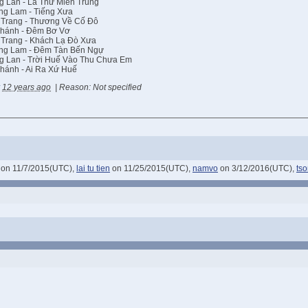
 Lan - Lá Thư Miền Trung
ng Lam - Tiếng Xưa
 Trang - Thương Về Cố Đô
Khánh - Đêm Bơ Vơ
 Trang - Khách Lạ Đò Xưa
ng Lam - Đêm Tàn Bến Ngự
g Lan - Trời Huế Vào Thu Chưa Em
hánh - Ai Ra Xứ Huế
12 years ago
|
Reason: Not specified
on 11/7/2015(UTC),
lai tu tien
on 11/25/2015(UTC),
namvo
on 3/12/2016(UTC),
ts