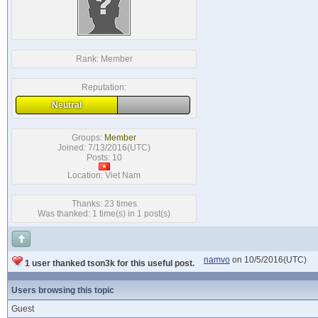
Rank:
Member
Reputation:
Neutral
Groups:
Member
Joined: 7/13/2016(UTC)
Posts: 10
Location: Viet Nam
Thanks: 23 times
Was thanked: 1 time(s) in 1 post(s)
namvo
on 10/5/2016(UTC)
1 user thanked tson3k for this useful post.
Users browsing this topic
Guest