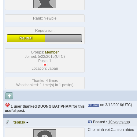
Rank:
Newbie
Reputation:
Neutral
Groups:
Member
Joined: 5/22/2015(UTC)
Posts: 1
Location: Japan
Thanks: 4 times
Was thanked: 1 time(s) in 1 post(s)
namvo
on 3/12/2016(UTC)
1 user thanked DUONG BAT PHAM for this
useful post.
#3
Posted :
10 years ago
tson3k
Cho minh voi.Cam on nhieu