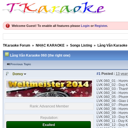
Welcome Guest! To enable all features please
Login
or
Register
.
TKaraoke Forum
»
NHẠC KARAOKE
»
Songs Listing
»
Làng Văn Karaoke
Làng Văn Karaoke 060 (the right one)
Previous Topic
#1
Posted :
13 year
Donvy
LVK 060_01 - Hươn
LVK 060_02 - Duy 
LVK 060_03 - Thanh
LVK 060_04 - Hương
LVK 060_05 - Phươ
LVK 060_06 - Giao L
LVK 060_07 - Phươ
Rank:
Advanced Member
LVK 060_08 - Hươn
LVK 060_09 - Hương
LVK 060_10 - Duy 
Reputation:
LVK 060_11 - Duy 
Exalted
LVK 060_12 - Duy 