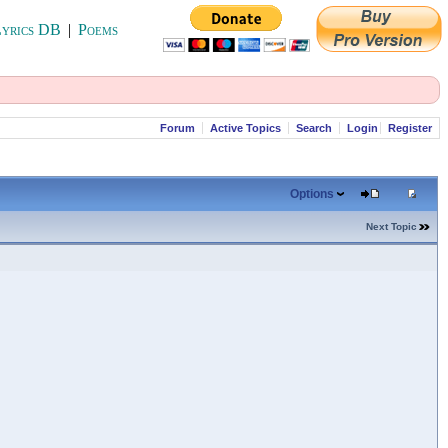
yrics DB
|
Poems
Forum
Active Topics
Search
Login
Register
Options
Next Topic