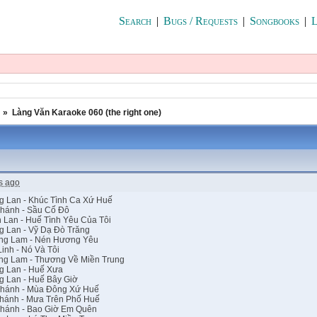
Search
|
Bugs / Requests
|
Songbooks
|
L
»
Làng Văn Karaoke 060 (the right one)
s ago
g Lan - Khúc Tình Ca Xứ Huế
Khánh - Sầu Cố Đô
 Lan - Huế Tình Yêu Của Tôi
 Lan - Vỹ Dạ Đò Trăng
ng Lam - Nén Hương Yêu
inh - Nó Và Tôi
ng Lam - Thương Về Miền Trung
g Lan - Huế Xưa
 Lan - Huế Bây Giờ
Khánh - Mùa Đông Xứ Huế
Khánh - Mưa Trên Phố Huế
Khánh - Bao Giờ Em Quên