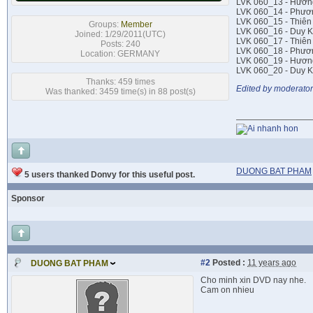
LVK 060_13 - Hương
LVK 060_14 - Phươ
LVK 060_15 - Thiên
Groups:
Member
LVK 060_16 - Duy 
Joined: 1/29/2011(UTC)
LVK 060_17 - Thiên
Posts: 240
LVK 060_18 - Phươ
Location: GERMANY
LVK 060_19 - Hươn
LVK 060_20 - Duy K
Thanks: 459 times
Edited by moderator
Was thanked: 3459 time(s) in 88 post(s)
DUONG BAT PHAM
5 users thanked Donvy for this useful post.
Sponsor
#2
Posted :
11 years ago
DUONG BAT PHAM
Cho minh xin DVD nay nhe.
Cam on nhieu