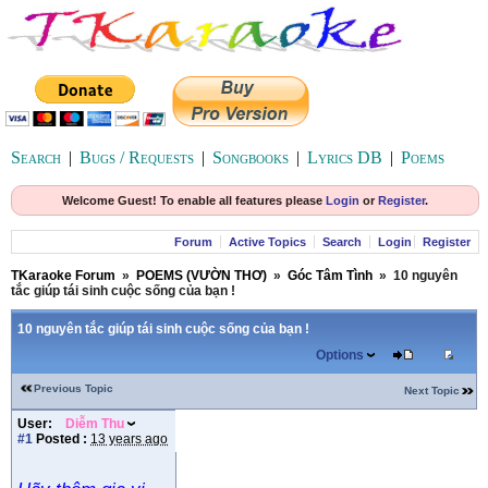
Search
|
Bugs / Requests
|
Songbooks
|
Lyrics DB
|
Poems
Welcome Guest! To enable all features please
Login
or
Register
.
Forum
Active Topics
Search
Login
Register
TKaraoke Forum
»
POEMS (VƯỜN THƠ)
»
Góc Tâm Tình
»
10 nguyên
tắc giúp tái sinh cuộc sống của bạn !
10 nguyên tắc giúp tái sinh cuộc sống của bạn !
Options
Previous Topic
Next Topic
User:
Diễm Thu
#1
Posted :
13 years ago