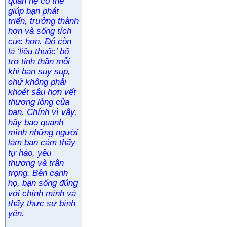
quan hệ có thể
giúp bạn phát
triển, trưởng thành
hơn và sống tích
cực hơn. Đó còn
là ‘liều thuốc’ bổ
trợ tinh thần mỗi
khi bạn suy sụp,
chứ không phải
khoét sâu hơn vết
thương lòng của
bạn. Chính vì vậy,
hãy bao quanh
mình những người
làm bạn cảm thấy
tự hào, yêu
thương và trân
trọng. Bên cạnh
họ, bạn sống đúng
với chính mình và
thấy thực sự bình
yên.