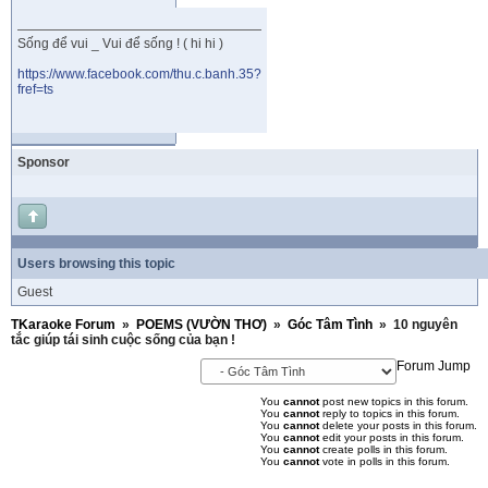
Sống để vui _ Vui để sống ! ( hi hi )
https://www.facebook.com/thu.c.banh.35?
fref=ts
Sponsor
Users browsing this topic
Guest
TKaraoke Forum
»
POEMS (VƯỜN THƠ)
»
Góc Tâm Tình
»
10 nguyên
tắc giúp tái sinh cuộc sống của bạn !
Forum Jump
You
cannot
post new topics in this forum.
You
cannot
reply to topics in this forum.
You
cannot
delete your posts in this forum.
You
cannot
edit your posts in this forum.
You
cannot
create polls in this forum.
You
cannot
vote in polls in this forum.