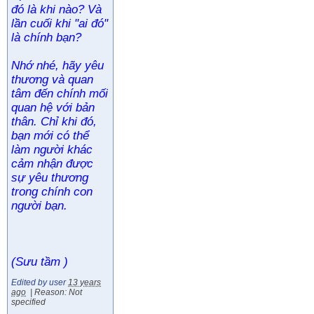
đó là khi nào? Và
lần cuối khi "ai đó"
là chính bạn?
Nhớ nhé, hãy yêu
thương và quan
tâm đến chính mối
quan hệ với bản
thân. Chỉ khi đó,
bạn mới có thể
làm người khác
cảm nhận được
sự yêu thương
trong chính con
người bạn.
(Sưu tầm )
Edited by user
13 years
ago
|
Reason: Not
specified