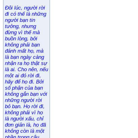
Đôi lúc, người rời
đi có thể là những
người bạn tin
tưởng, nhưng
đừng vì thế mà
buồn lòng, bởi
không phải bạn
đánh mất họ, mà
là bạn ngày càng
nhận ra họ thật sự
là ai. Cho nên, nếu
một ai đó rời đi,
hãy để họ đi. Bởi
số phận của bạn
không gắn bạn với
những người rời
bỏ bạn. Họ rời đi,
không phải vì họ
là người xấu, chỉ
đơn giản là, họ đã
không còn là một
phần trong câu