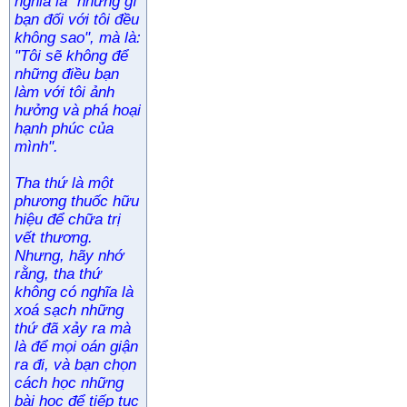
nghĩa là "những gì
bạn đối với tôi đều
không sao", mà là:
"Tôi sẽ không để
những điều bạn
làm với tôi ảnh
hưởng và phá hoại
hạnh phúc của
mình".
Tha thứ là một
phương thuốc hữu
hiệu để chữa trị
vết thương.
Nhưng, hãy nhớ
rằng, tha thứ
không có nghĩa là
xoá sạch những
thứ đã xảy ra mà
là để mọi oán giận
ra đi, và bạn chọn
cách học những
bài học để tiếp tục