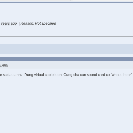
 years ago
|
Reason: Not specified
s ago
 sc dau anhz. Dung virtual cable luon. Cung cha can sound card co "what u hear" 