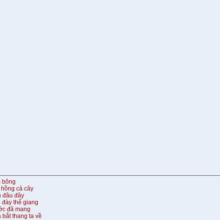
m bông
 hồng cả cây
n đâu đây
 đày thế giang
ước đã mang
 bắt thang ta về