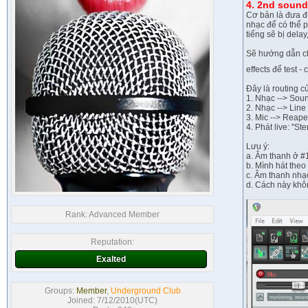
4. 2nd sound
Cơ bản là đưa đư
nhạc để có thể p
tiếng sẽ bị dela
Sẽ hướng dẫn chi
effects để test
Đây là routing c
1. Nhạc --> Sou
2. Nhạc --> Line
3. Mic --> Reape
4. Phát live: "S
Lưu ý:
a. Âm thanh ở #
b. Mình hát the
c. Âm thanh nhạc
d. Cách này khô
Rank:
Advanced Member
Reputation:
Exalted
Groups:
Member
,
Underground Club
Joined: 7/12/2010(UTC)