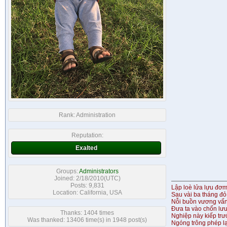
Rank:
Administration
Reputation:
Exalted
Groups:
Administrators
Joined: 2/18/2010(UTC)
Posts: 9,831
Lập loè lửa lựu đơ
Location: California, USA
Sau vài ba tháng đỏ
Nỗi buồn vương vấ
Đưa ta vào chốn lưu
Thanks: 1404 times
Nghiệp này kiếp tr
Was thanked: 13406 time(s) in 1948 post(s)
Ngóng trông phép lạ