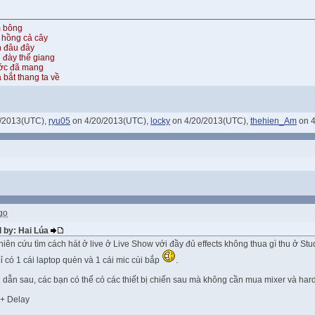
m bông
 hồng cả cây
n đâu đây
 đày thế giang
ước đã mang
 bắt thang ta về
/2013(UTC),
ryu05
on 4/20/2013(UTC),
locky
on 4/20/2013(UTC),
thehien_Am
on 4
go
d by: Hai Lúa
ên cứu tìm cách hát ở live ở Live Show với đầy đủ effects không thua gì thu ở Stud
ỉ có 1 cái laptop quèn và 1 cái mic cùi bắp
.
dẫn sau, các bạn có thể có các thiết bị chiến sau mà không cần mua mixer và hard
 + Delay