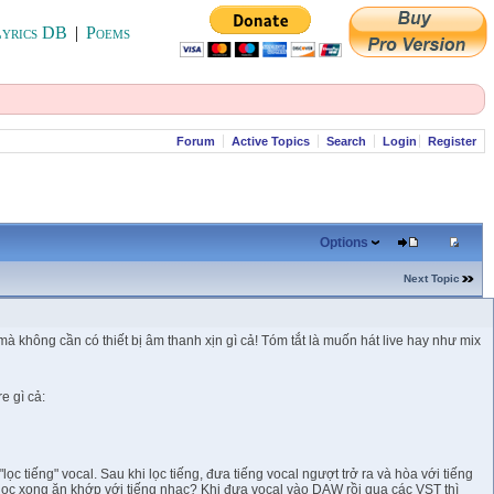
yrics DB
|
Poems
Forum
Active Topics
Search
Login
Register
Options
Next Topic
à không cần có thiết bị âm thanh xịn gì cả! Tóm tắt là muốn hát live hay như mix
e gì cả:
tiếng" vocal. Sau khi lọc tiếng, đưa tiếng vocal ngượt trở ra và hòa với tiếng
ã lọc xong ăn khớp với tiếng nhạc? Khi đưa vocal vào DAW rồi qua các VST thì