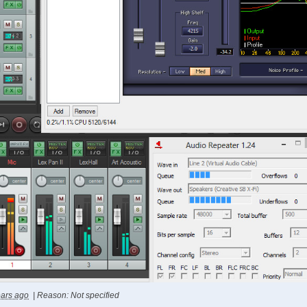
ears ago
|
Reason: Not specified