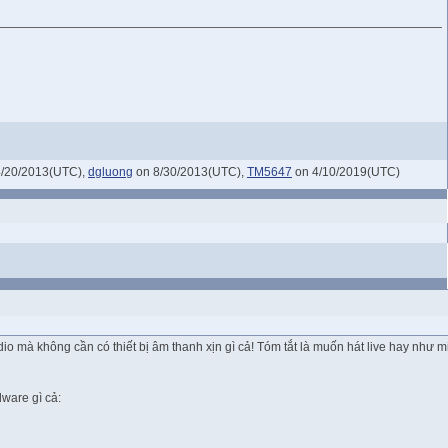
/20/2013(UTC),
dgluong
on 8/30/2013(UTC),
TM5647
on 4/10/2019(UTC)
io mà không cần có thiết bị âm thanh xịn gì cả! Tóm tắt là muốn hát live hay như m
ware gì cả: