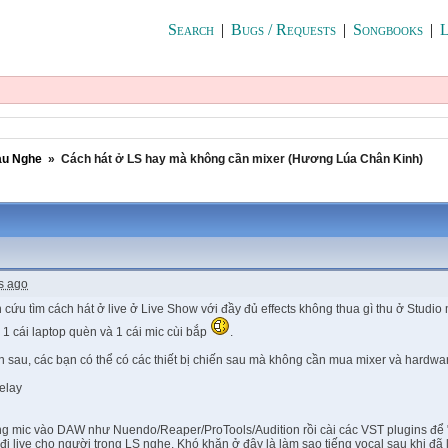
Search
|
Bugs / Requests
|
Songbooks
|
L
au Nghe
»
Cách hát ở LS hay mà không cần mixer (Hương Lúa Chân Kinh)
s ago
ứu tìm cách hát ở live ở Live Show với đầy đủ effects không thua gì thu ở Studio m
 1 cái laptop quèn và 1 cái mic cùi bắp
.
sau, các bạn có thể có các thiết bị chiến sau mà không cần mua mixer và hardwar
elay
 mic vào DAW như Nuendo/Reaper/ProTools/Audition rồi cài các VST plugins để "lọc 
 đi live cho người trong LS nghe. Khó khăn ở đây là làm sao tiếng vocal sau khi đ