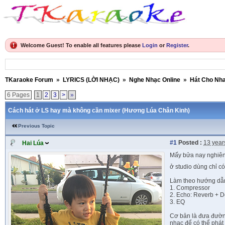
Welcome Guest! To enable all features please
Login
or
Register
.
TKaraoke Forum
»
LYRICS (LỜI NHẠC)
»
Nghe Nhạc Online
»
Hát Cho Nh
6 Pages
1
2
3
>
»
Cách hát ở LS hay mà không cần mixer (Hương Lúa Chân Kinh)
Previous Topic
#1
Posted :
13 year
Hai Lúa
Mấy bửa nay nghiên c
ở studio dùng chỉ có
Làm theo hướng dẫn 
1. Compressor
2. Echo: Reverb + D
3. EQ
Cơ bản là đưa đường
nhạc để có thể phát