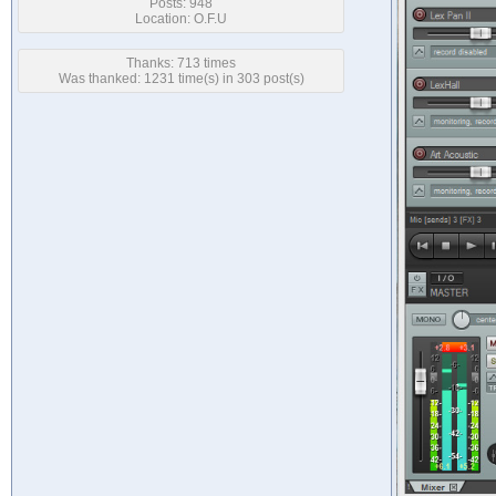
Posts: 948
Location: O.F.U
Thanks: 713 times
Was thanked: 1231 time(s) in 303 post(s)