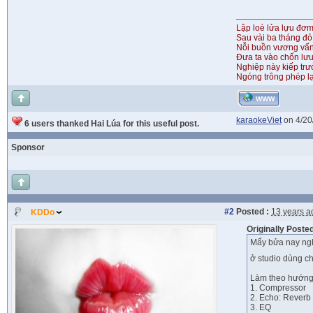
Lập loè lửa lựu đơ
Sau vài ba tháng đỏ
Nỗi buồn vương vấ
Đưa ta vào chốn lưu
Nghiệp này kiếp tr
Ngóng trông phép lạ
WWW
karaokeViet
on 4/20
6 users thanked Hai Lúa for this useful post.
Sponsor
#2
Posted :
13 years a
KDDo
Originally Poste
Mấy bửa nay nghi
ở studio dùng ch
Làm theo hướng 
1. Compressor
2. Echo: Reverb
3. EQ