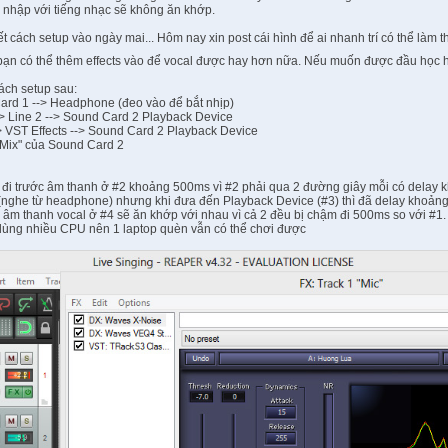
hi nhập với tiếng nhạc sẽ không ăn khớp.
ết cách setup vào ngày mai... Hôm nay xin post cái hình để ai nhanh trí có thể làm
ác bạn có thể thêm effects vào để vocal được hay hơn nữa. Nếu muốn được đầu họ
ách setup sau:
ard 1 --> Headphone (đeo vào để bắt nhịp)
--> Line 2 --> Sound Card 2 Playback Device
-> VST Effects --> Sound Card 2 Playback Device
o Mix" của Sound Card 2
ẽ đi trước âm thanh ở #2 khoảng 500ms vì #2 phải qua 2 đường giây mỗi có delay
 (nghe từ headphone) nhưng khi đưa đến Playback Device (#3) thì đã delay khoảng
 âm thanh vocal ở #4 sẽ ăn khớp với nhau vì cả 2 đều bị chậm đi 500ms so với #1.
dùng nhiều CPU nên 1 laptop quèn vẫn có thể chơi được