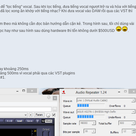
ọc tiếng" vocal. Sau khi lọc tiếng, đưa tiếng vocal ngượt trở ra và hòa với tiến
i đã lọc xong ăn khớp với tiếng nhạc? Khi đưa vocal vào DAW rồi qua các VST thì
 làm theo mà không cần đọc bản hướng dẫn cặn kẻ. Trong hình sau, tôi chỉ dùng vài
u học hay như sau hình sau dùng hardware thì tốn không dưới $500USD
.
elay khoảng 250ms
oảng 500ms vì vocal phải qua các VST plugins
 #1.