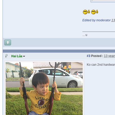
Edited by moderator
13
... u
#3
Posted :
13 year
Hai Lúa
Ko can 2nd hardware