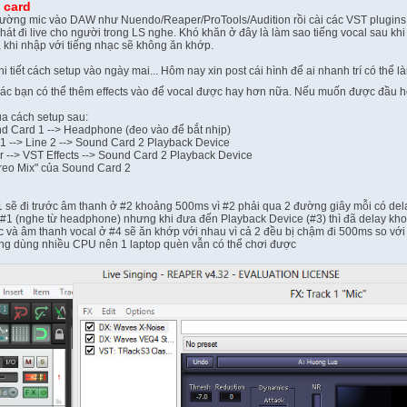
 card
ờng mic vào DAW như Nuendo/Reaper/ProTools/Audition rồi cài các VST plugins để "l
hát đi live cho người trong LS nghe. Khó khăn ở đây là làm sao tiếng vocal sau kh
y, khi nhập với tiếng nhạc sẽ không ăn khớp.
 tiết cách setup vào ngày mai... Hôm nay xin post cái hình để ai nhanh trí có thể
 - các bạn có thể thêm effects vào để vocal được hay hơn nữa. Nếu muốn được đầ
ủa cách setup sau:
nd Card 1 --> Headphone (đeo vào để bắt nhịp)
 1 --> Line 2 --> Sound Card 2 Playback Device
r --> VST Effects --> Sound Card 2 Playback Device
tereo Mix" của Sound Card 2
1 sẽ đi trước âm thanh ở #2 khoảng 500ms vì #2 phải qua 2 đường giây mỗi có d
o #1 (nghe từ headphone) nhưng khi đưa đến Playback Device (#3) thì đã delay kh
 và âm thanh vocal ở #4 sẽ ăn khớp với nhau vì cả 2 đều bị chậm đi 500ms so với
ng dùng nhiều CPU nên 1 laptop quèn vẫn có thể chơi được