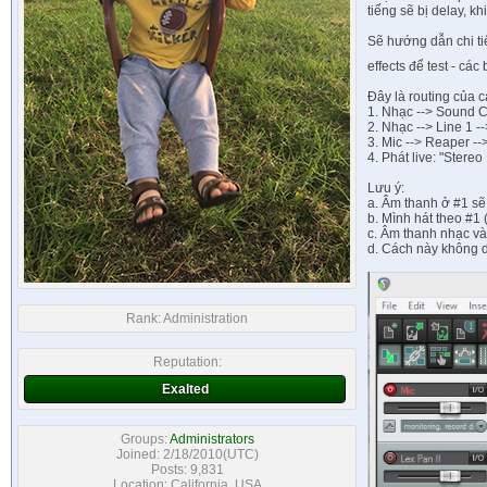
tiếng sẽ bị delay, k
Sẽ hướng dẫn chi ti
effects để test - c
Đây là routing của c
1. Nhạc --> Sound C
2. Nhạc --> Line 1 
3. Mic --> Reaper -
4. Phát live: "Stere
Lưu ý:
a. Âm thanh ở #1 s
b. Mình hát theo #1
c. Âm thanh nhạc và
d. Cách này không 
Rank:
Administration
Reputation:
Exalted
Groups:
Administrators
Joined: 2/18/2010(UTC)
Posts: 9,831
Location: California, USA