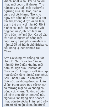
khách, nhất là sau khi đã có với
nhau một coon gái tên Anh Thư,
năm nay 19 tuổi, mới bước vào
ngưỡng cửa Đại Học, hiện ở
cùng với cô. Nhưng "Nói cho
ngay đời sống hôn nhân của em
trắc trở, không được vui vẻ lắm,
thành thử em ly dị năm 90. Rồi thì
5 năm sau mới lập gia đình với
ông bên này", như cô tâm sự.
"Ông bên này" mà Sơn Ca đề cập
tới hiện cùng với cô sống một
cuộc sống hạnh phúc êm đềm từ
năm 1995 tại thành phố Brisbane,
tiểu bang Queensland ở Úc
Châu.
Sơn Ca và người chồng cũ đặt
chân tới San Jose lần đầu vào
năm 80. Họ ở đây khoảng một
năm, rồi dọn qua Houston để
được mướn trông coi một tiệm tạp
hoá và cây xăng làm kế sinh nhai.
Sau 3 năm, Sơn Ca cảm thấy
đuối sức và không được an toàn
vì tình trạng cướp bóc đối với cơ
sở thương mại do vợ chồng cô
trông coi. Nhưng "không có tiền
thì mình phải răng!", như cô nói.
Ngoài ra tình trạng sinh hoạt ca
nhạc còn èo uột tại thành phố này
thời đó đã khiến cô muốn dời về