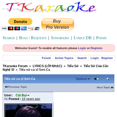
Search
|
Bugs / Requests
|
Songbooks
|
Lyrics DB
|
Poems
Welcome Guest! To enable all features please
Login
or
Register
.
Forum
Active Topics
Search
Login
Register
TKaraoke Forum
»
LYRICS (LỜI NHẠC)
»
Tiểu Sử
»
Tiểu Sử Của Các
Nghệ Sĩ
»
Tiểu sử ca sĩ Sơn Ca
Tiểu sử ca sĩ Sơn Ca
Options
Previous Topic
Next Topic
User:
Cát Bụi
#1
Posted :
16 years ago