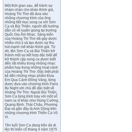
Một thời gian sau, để tránh sự
nhàm chán cho khán thính giả,
Hoàng Thi Thơ đã đưa vào
những chương trình của ông
những tiết mục song ca với Sơn
Ca và Bùi Thiện, người đã hướng
dẫn cô về luyện giọng tại trường
Quốc Gia Âm Nhạc. Sáng kiến
của Hoàng Thi Thơ đã gây được
nhiều chú ý và tạo được sự thu
hút mạnh mẽ khán thính giả. Từ
đó, tên Sơn Ca và Bùi Thiện trở
thành một sự kết hợp đặc biệt để
trở thành cặp song ca được biết
đến rất nhiều trong những nhạc
phẩm hay trong những hoạt cảnh
của Hoàng Thi Thơ. Đặc biệt phải
kể đến những nhạc phẩm Đưa
Em Qua Cánh Đồng Vàng, từng
được đưa vào chương trình Paris
By Night với chủ đề đặc biệt về
Hoàng Thi Thơ. Ngoài Bùi Thiện,
Sơn Ca từng trình bày với một số
nam ca sĩ khác như Hùng Cường,
Quang Bình, Thái Châu, Phương
Đại và gần đây là Anh Dũng trên
những chương trình Thiền Ca Vô
Vi.
Tên tuổi Sơn Ca đang trên đà đi
lên thì biến cố tháng 4 năm 1975