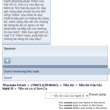
hành phương pháp Thiền của
Hội Vô Vi. Sơn Ca còn tâm sự
thêm là "Em hát lâu quá rồi, bây
giờ cũng phải chuẩn bị cho đời
sống "retire" của mình là vừa,
nhất là bây giờ có những tài năng
trẻ, mình cũng nên để cho những
tài năng trẻ đó có được cơ hội
phát triển và tiếp nối con đường
đi của mình". Đến bao giờ mới có
một "Cô Thắm" khác xuất hiện từ
những tài năng trẻ này đây?...
Sponsor
Users browsing this topic
Guest
TKaraoke Forum
»
LYRICS (LỜI NHẠC)
»
Tiểu Sử
»
Tiểu Sử Của Các
Nghệ Sĩ
»
Tiểu sử ca sĩ Sơn Ca
Forum Jump
You
cannot
post new topics in this forum.
You
cannot
reply to topics in this forum.
You
cannot
delete your posts in this forum.