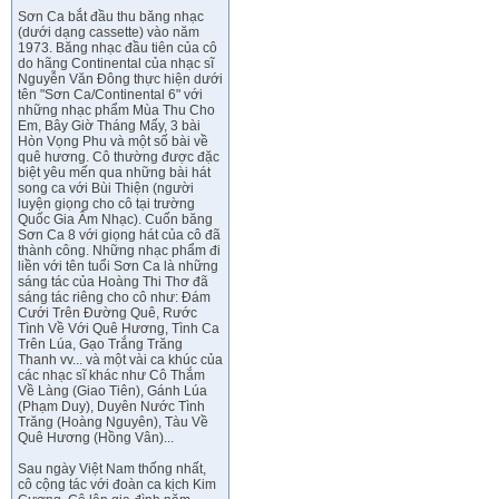
Sơn Ca bắt đầu thu băng nhạc
(dưới dạng cassette) vào năm
1973. Băng nhạc đầu tiên của cô
do hãng Continental của nhạc sĩ
Nguyễn Văn Đông thực hiện dưới
tên "Sơn Ca/Continental 6" với
những nhạc phẩm Mùa Thu Cho
Em, Bây Giờ Tháng Mấy, 3 bài
Hòn Vọng Phu và một số bài về
quê hương. Cô thường được đặc
biệt yêu mến qua những bài hát
song ca với Bùi Thiện (người
luyện giọng cho cô tại trường
Quốc Gia Âm Nhạc). Cuốn băng
Sơn Ca 8 với giọng hát của cô đã
thành công. Những nhạc phẩm đi
liền với tên tuổi Sơn Ca là những
sáng tác của Hoàng Thi Thơ đã
sáng tác riêng cho cô như: Đám
Cưới Trên Đường Quê, Rước
Tình Về Với Quê Hương, Tình Ca
Trên Lúa, Gạo Trắng Trăng
Thanh vv... và một vài ca khúc của
các nhạc sĩ khác như Cô Thắm
Về Làng (Giao Tiên), Gánh Lúa
(Phạm Duy), Duyên Nước Tình
Trăng (Hoàng Nguyên), Tàu Về
Quê Hương (Hồng Vân)...
Sau ngày Việt Nam thống nhất,
cô cộng tác với đoàn ca kịch Kim