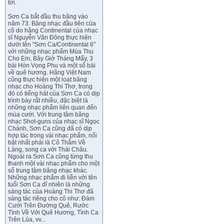
tới.
Sơn Ca bắt đầu thu băng vào
năm 73. Băng nhạc đầu tiên của
cô do hãng Continental của nhạc
sĩ Nguyễn Văn Đông thực hiện
dưới tên "Sơn Ca/Continental 6"
với những nhạc phẩm Mùa Thu
Cho Em, Bây Giờ Tháng Mấy, 3
bài Hòn Vọng Phu và một số bài
về quê hương. Hãng Việt Nam
cũng thực hiện một loạt băng
nhạc cho Hoàng Thi Thơ, trong
đó có tiếng hát của Sơn Ca có dịp
trình bày rất nhiều, đặc biệt là
những nhạc phẩm liên quan đến
mùa cưới. Với trung tâm băng
nhạc Shot-guns của nhạc sĩ Ngọc
Chánh, Sơn Ca cũng đã có dịp
hợp tác trong vài nhạc phẩm, nổi
bật nhất phải là Cô Thắm Về
Làng, song ca với Thái Châu.
Ngoài ra Sơn Ca cũng từng thu
thanh một vài nhạc phẩm cho một
số trung tâm băng nhạc khác.
Những nhạc phẩm đi liền với tên
tuổi Sơn Ca dĩ nhiên là những
sáng tác của Hoàng Thi Thơ đã
sáng tác riêng cho cô như: Đám
Cưới Trên Đường Quê, Rước
Tình Về Với Quê Hương, Tình Ca
Trên Lúa, vv...