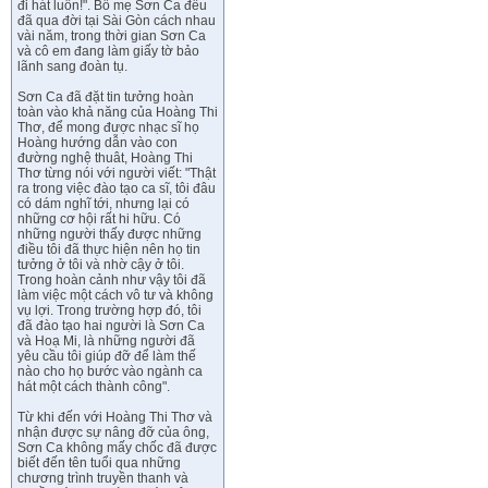
đi hát luôn!". Bố mẹ Sơn Ca đều
đã qua đời tại Sài Gòn cách nhau
vài năm, trong thời gian Sơn Ca
và cô em đang làm giấy tờ bảo
lãnh sang đoàn tụ.
Sơn Ca đã đặt tin tưởng hoàn
toàn vào khả năng của Hoàng Thi
Thơ, để mong được nhạc sĩ họ
Hoàng hướng dẫn vào con
đường nghệ thuât, Hoàng Thi
Thơ từng nói với người viết: "Thật
ra trong việc đào tạo ca sĩ, tôi đâu
có dám nghĩ tới, nhưng lại có
những cơ hội rất hi hữu. Có
những người thấy được những
điều tôi đã thực hiện nên họ tin
tưởng ở tôi và nhờ cậy ở tôi.
Trong hoàn cảnh như vậy tôi đã
làm việc một cách vô tư và không
vụ lợi. Trong trường hợp đó, tôi
đã đào tạo hai người là Sơn Ca
và Hoạ Mi, là những người đã
yêu cầu tôi giúp đỡ để làm thế
nào cho họ bước vào ngành ca
hát một cách thành công".
Từ khi đến với Hoàng Thi Thơ và
nhận được sự nâng đỡ của ông,
Sơn Ca không mấy chốc đã được
biết đến tên tuổi qua những
chương trình truyền thanh và