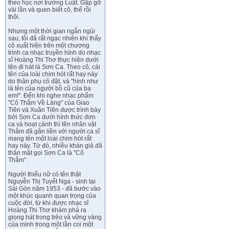
theo học nơi trường Luật. Gặp gỡ
vài lần và quen biết cô, thế rồi
thôi.
Nhưng một thời gian ngắn ngủi
sau, tôi đã rất ngạc nhiên khi thấy
cô xuất hiện trên một chương
trình ca nhạc truyền hình do nhạc
sĩ Hoàng Thi Thơ thực hiện dưới
tên đi hát là Sơn Ca. Theo cô, cái
tên của loài chim hót rất hay này
do thân phụ cô đặt, và "hình như
là tên của người bồ cũ của ba
em!". Đến khi nghe nhạc phẩm
"Cô Thắm Về Làng" của Giao
Tiên và Xuân Tiên được trình bày
bởi Sơn Ca dưới hình thức đơn
ca và hoạt cảnh thì tên nhân vật
Thắm đã gắn liền với người ca sĩ
mang tên một loài chim hót rất
hay này. Từ đó, nhiều khán giả đã
thân mật gọi Sơn Ca là "Cô
Thắm".
Người thiếu nữ có tên thật
Nguyễn Thị Tuyết Nga - sinh tại
Sài Gòn năm 1953 - đã bước vào
một khúc quanh quan trọng của
cuộc đời, từ khi được nhạc sĩ
Hoàng Thi Thơ khám phá ra
giọng hát trong trẻo và vững vàng
của mình trong một lần coi một