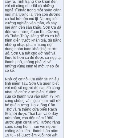
xẩy ra. Tình trạng khó khăn đến
với cô cũng như tất cả những
nghệ sĩ khác trong một hoàn cảnh
mới mà tương lai trên con đường
ca hát trở nên mù tịt. Nhưng trót
vướng nghiệp vào thân, và say
mê ánh đèn sân khấu, Sơn Ca đã
đến với những đoàn Kim Cương
và Thẩm Thúy Hằng để có cơ hội
trình diễn trước khán giả, dù bằng
những nhạc phẩm mang nội
dung hoàn toàn khác biệt trước
đó. Sơn Ca hát cho đỡ nhớ và
thực tế hơn cả để được cư ngụ tại
thành phố, không phải đi về
những vùng kinh tế mới, theo lời
cô kể.
Nhờ có cơ hội lưu diễn tại nhiều
tỉnh miền Tây, Sơn Ca quen biết
với một số người để sau đó cùng
nhau tổ chức vượt biên. Ý định
của cô thành tựu vào năm 79, khi
cùng chồng và một cô em ruột rời
bỏ quê hương. Họ xuống Cần
Thơ và ra thẳng cửa biển Rạch
Giá, tới được Thái Lan và ở đây
nửa năm, cho đến năm 1980
được định cư tại Mỹ. Tưởng rằng
cuộc sống hôn nhân với người
chồng đầu tiên - thành hôn năm
1976 - sẽ được êm xuôi nơi đất