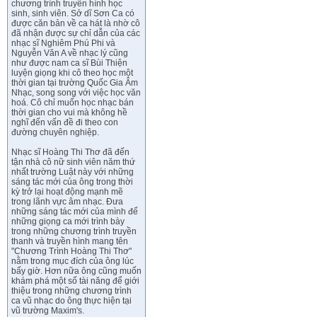
chương trình truyền hình học
sinh, sinh viên. Sở dĩ Sơn Ca có
được căn bản về ca hát là nhờ cô
đã nhận được sự chỉ dẫn của các
nhạc sĩ Nghiêm Phú Phi và
Nguyễn Văn A về nhạc lý cũng
như được nam ca sĩ Bùi Thiện
luyện giọng khi cô theo học một
thời gian tại trường Quốc Gia Âm
Nhạc, song song với việc học văn
hoá. Cô chỉ muốn học nhạc bán
thời gian cho vui mà không hề
nghĩ đến vấn đề đi theo con
đường chuyên nghiệp.
Nhạc sĩ Hoàng Thi Thơ đã đến
tận nhà cô nữ sinh viên năm thứ
nhất trường Luật này với những
sáng tác mới của ông trong thời
kỳ trở lại hoạt động mạnh mẽ
trong lãnh vực âm nhạc. Đưa
những sáng tác mới của mình để
những giọng ca mới trình bày
trong những chương trình truyền
thanh và truyền hình mang tên
"Chương Trình Hoàng Thi Thơ"
nằm trong mục đích của ông lúc
bấy giờ. Hơn nữa ông cũng muốn
khám phá một số tài năng để giới
thiệu trong những chương trình
ca vũ nhạc do ông thực hiện tại
vũ trường Maxim's.