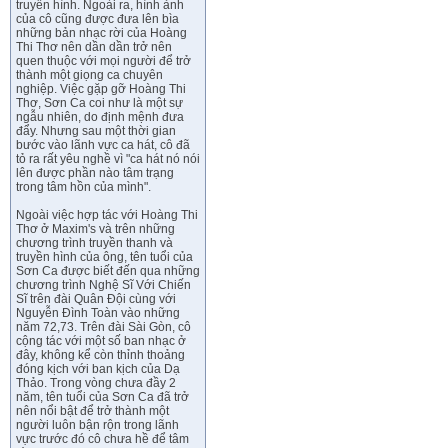
truyền hình. Ngoài ra, hình ảnh
của cô cũng được đưa lên bìa
những bản nhạc rời của Hoàng
Thi Thơ nên dần dần trở nên
quen thuộc với mọi người để trở
thành một giọng ca chuyên
nghiệp. Việc gặp gỡ Hoàng Thi
Thơ, Sơn Ca coi như là một sự
ngẫu nhiên, do định mệnh đưa
đẩy. Nhưng sau một thời gian
bước vào lãnh vực ca hát, cô đã
tỏ ra rất yêu nghề vì "ca hát nó nói
lên được phần nào tâm trạng
trong tâm hồn của mình".
Ngoài việc hợp tác với Hoàng Thi
Thơ ở Maxim's và trên những
chương trình truyền thanh và
truyền hình của ông, tên tuổi của
Sơn Ca được biết đến qua những
chương trình Nghệ Sĩ Với Chiến
Sĩ trên đài Quân Đội cùng với
Nguyễn Đình Toàn vào những
năm 72,73. Trên đài Sài Gòn, cô
cộng tác với một số ban nhạc ở
đây, không kể còn thỉnh thoảng
đóng kịch với ban kịch của Dạ
Thảo. Trong vòng chưa đầy 2
năm, tên tuổi của Sơn Ca đã trở
nên nổi bật để trở thành một
người luôn bận rộn trong lãnh
vực trước đó cô chưa hề để tâm