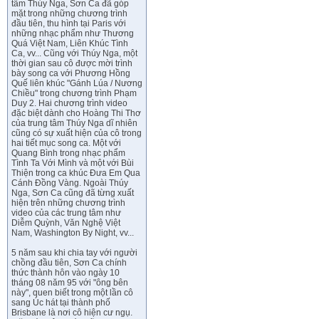
tâm Thúy Nga, Sơn Ca đã góp
mặt trong những chương trình
đầu tiên, thu hình tại Paris với
những nhạc phẩm như Thương
Quá Việt Nam, Liên Khúc Tình
Ca, vv... Cũng với Thúy Nga, một
thời gian sau cô được mời trình
bày song ca với Phương Hồng
Quế liên khúc "Gánh Lúa / Nương
Chiều" trong chương trình Phạm
Duy 2. Hai chương trình video
đặc biệt dành cho Hoàng Thi Thơ
của trung tâm Thúy Nga dĩ nhiên
cũng có sự xuất hiện của cô trong
hai tiết mục song ca. Một với
Quang Bình trong nhạc phẩm
Tình Ta Với Mình và một với Bùi
Thiện trong ca khúc Đưa Em Qua
Cánh Đồng Vàng. Ngoài Thúy
Nga, Sơn Ca cũng đã từng xuất
hiện trên những chương trình
video của các trung tâm như
Diễm Quỳnh, Văn Nghệ Việt
Nam, Washington By Night, vv...
5 năm sau khi chia tay với người
chồng đầu tiên, Sơn Ca chính
thức thành hôn vào ngày 10
tháng 08 năm 95 với "ông bên
này", quen biết trong một lần cô
sang Úc hát tại thành phố
Brisbane là nơi cô hiện cư ngụ.