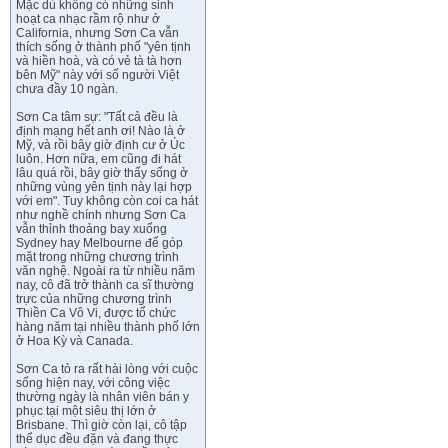
Mặc dù không có những sinh
hoạt ca nhạc rầm rộ như ở
California, nhưng Sơn Ca vẫn
thích sống ở thành phố "yên tịnh
và hiền hoà, và có vẻ tà tà hơn
bên Mỹ" này với số người Việt
chưa đầy 10 ngàn.
Sơn Ca tâm sự: "Tất cả đều là
định mạng hết anh ơi! Nào là ở
Mỹ, và rồi bây giờ định cư ở Úc
luôn. Hơn nữa, em cũng đi hát
lâu quá rồi, bây giờ thấy sống ở
những vùng yên tịnh này lại hợp
với em". Tuy không còn coi ca hát
như nghề chính nhưng Sơn Ca
vẫn thỉnh thoảng bay xuống
Sydney hay Melbourne để góp
mặt trong những chương trình
văn nghệ. Ngoài ra từ nhiều năm
nay, cô đã trở thành ca sĩ thường
trực của những chương trình
Thiền Ca Vô Vi, được tổ chức
hàng năm tại nhiều thành phố lớn
ở Hoa Kỳ và Canada.
Sơn Ca tỏ ra rất hài lòng với cuộc
sống hiện nay, với công việc
thường ngày là nhân viên bán y
phục tại một siêu thị lớn ở
Brisbane. Thì giờ còn lại, cô tập
thể dục đều đặn và đang thực