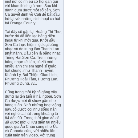
một nơi có nhiều cơ hội gần gũi
với khán thính giả hơn. Sau khi
dành dụm được một số tiền, Sơn
Ca quyết định về Cali để bắt đầu
trở lại với những sinh hoạt ca hát
tại Orange County.
Tại đây cô gặp lại Hoàng Thi Thơ,
trước đó đã liên lạc bằng điện
thoại từ khi mới qua. Khởi đầu,
Sơn Ca thực hiện một loạt băng
nhạc và do trung tâm Thanh Lan
phát hành. Đầu tiên là băng nhạc
Tiếng Hát Sơn Ca. Trên những
băng nhạc kế tiếp, cô đã mời
nhiều anh chị em nghệ sĩ khác
hát chung, như Thanh Tuyền,
Khánh Ly, Bùi Thiện, Giao Linh,
Phương Hoài Tâm, Hương Lan,
Phương Dung, vv...
Cũng trong thời kỳ cố gắng xây
dựng lại tên tuổi ở hải ngoại, Sơn
Ca được mời đi show gần như
hàng tuần. Nhờ những hoạt động
này, cô được coi như sống hẳn
với nghề ca hát trong khoảng từ
84 đến 90. Trong thời gian đó cô
đã được mời đi lưu diễn tại nhiều
quốc gia Âu Châu cũng như Úc
và Canada cùng với nhiều lần
xuât hiện trên video. Với trung