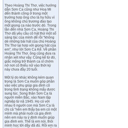
Theo Hoàng Thi Thơ, việc hướng
dẫn Sơn Ca cũng như Hoạ Mi
đến thành công ở trong một
trường hợp ông cho là hy hữu vì
ông không chủ trương đào tạo
một giọng ca nào trước đó. Trong
lần đến nhà Sơn Ca, Hoàng Thi
Thơ đã yêu cầu cô hát thử một số
sáng tác của mình để rồi "không
dè những bài hát của chú Hoàng
Thi Thơ lại hợp với giọng hát của
em", như lời Sơn Ca Kể. Về phần
Hoàng Thi Thơ, ông cũng đưa ra
nhận xét như vậy. Cũng kể từ đó,
giấc mộng trở thành ca sĩ chớm
nở nơi cô thiếu nữ vào thời kỳ
này chưa đầy 20 tuổi.
Một lý do khác không kém quan
trọng là Sơn Ca muốn góp phần
vào việc phụ giúp gia đình cô
trong tình trạng không mấy được
sung túc. Song thân Sơn Ca là
người miền Bắc, vào Nam lập
nghiệp từ nă 1945. Họ có với
nhau 6 người con mà Sơn Ca là
chị cả "nên em thấy ba em có một
mình mà phải nuôi cả gia đình
nên em nảy ra ý định muốn giúp
gia đình em. Thế là em nói, thôi
mình học tới đây đã đủ. Rồi em ra