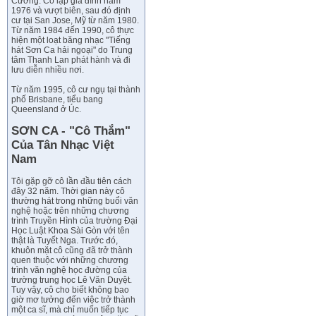
Cương. Cô lập gia đình năm
1976 và vượt biên, sau đó định
cư tại San Jose, Mỹ từ năm 1980.
Từ năm 1984 đến 1990, cô thực
hiện một loạt băng nhạc "Tiếng
hát Sơn Ca hải ngoại" do Trung
tâm Thanh Lan phát hành và đi
lưu diễn nhiều nơi.
Từ năm 1995, cô cư ngụ tại thành
phố Brisbane, tiểu bang
Queensland ở Úc.
SƠN CA - "Cô Thắm"
Của Tân Nhạc Việt
Nam
Tôi gặp gỡ cô lần đầu tiên cách
đây 32 năm. Thời gian này cô
thường hát trong những buổi văn
nghệ hoặc trên những chương
trình Truyền Hình của trường Đại
Học Luật Khoa Sài Gòn với tên
thật là Tuyết Nga. Trước đó,
khuôn mặt cô cũng đã trở thành
quen thuộc với những chương
trình văn nghệ học đường của
trường trung học Lê Văn Duyệt.
Tuy vậy, cô cho biết không bao
giờ mơ tưởng đến việc trở thành
một ca sĩ, mà chỉ muốn tiếp tục