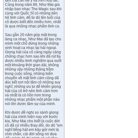
tâm Dạ Lan để ý và mời hợp tác.
Cũng trong năm 86, Như Mai gia
nhập ban nhạc The Magic sau khi
cùng với Quốc Sĩ có những liên
hệ tình cảm, để từ đó tên tuổi của
cô được biết đến nhiều hơn, nhất
là qua những nhạc phẩm tình ca.
Sau gần 20 năm góp mặt trong
làng ca nhạc, Như Mai đã tạo cho
mình một chỗ đứng trong những
sinh hoạt ca nhạc tại hải ngoại.
Giọng hát của cô càng ngày càng
chững chạc hơn sau khi đã rút tỉa
được nhiều kinh nghiệm qua suốt
một khoảng thời gian dài, không
những vậy những thăng trầm
trong cuộc sống, những biến
chuyển về mặt tình cảm cũng đã
đúc kết nơi nội tâm cô những suy
nghĩ, những ưu tư để khiến giọng
hát của cô trở nên tình cảm hơn
và nhất là có hồn hơn trong
những nhạc phẩm một phần nào
nói lên được tâm sự của mình.
Khi được đề nghị so sánh giọng
hát của mình hiện nay với trước
kia, Như Mai cho biết là cuộc đời
cô đã có nhiều thay đổi, do đó "em
nghĩ tiếng hát em bây giờ mới là
chín chắn, cái đời sống nó đưa