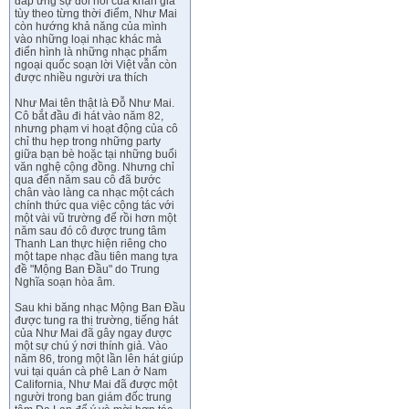
đáp ứng sự đòi hỏi của khán giả
tùy theo từng thời điểm, Như Mai
còn hướng khả năng của mình
vào những loại nhạc khác mà
điển hình là những nhạc phẩm
ngoại quốc soạn lời Việt vẫn còn
được nhiều người ưa thích
Như Mai tên thật là Đỗ Như Mai.
Cô bắt đầu đi hát vào năm 82,
nhưng phạm vi hoạt động của cô
chỉ thu hẹp trong những party
giữa bạn bè hoặc tại những buổi
văn nghệ cộng đồng. Nhưng chỉ
qua đến năm sau cô đã bước
chân vào làng ca nhạc một cách
chính thức qua việc cộng tác với
một vài vũ trường để rồi hơn một
năm sau đó cô được trung tâm
Thanh Lan thực hiện riêng cho
một tape nhạc đầu tiên mang tựa
đề "Mộng Ban Đầu" do Trung
Nghĩa soạn hòa âm.
Sau khi băng nhạc Mộng Ban Đầu
được tung ra thị trường, tiếng hát
của Như Mai đã gây ngay được
một sự chú ý nơi thính giả. Vào
năm 86, trong một lần lên hát giúp
vui tại quán cà phê Lan ở Nam
California, Như Mai đã được một
người trong ban giám đốc trung