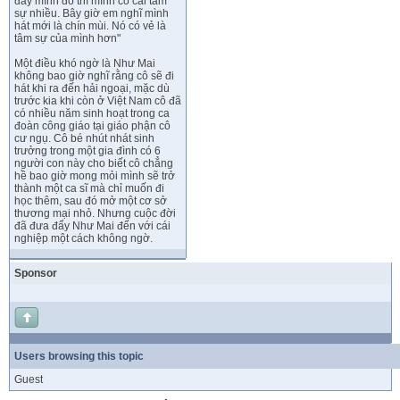
đẩy mình đó thì mình có cái tâm
sự nhiều. Bây giờ em nghĩ mình
hát mới là chín mùi. Nó có vẻ là
tâm sự của mình hơn"
Một điều khó ngờ là Như Mai
không bao giờ nghĩ rằng cô sẽ đi
hát khi ra đến hải ngoại, mặc dù
trước kia khi còn ở Việt Nam cô đã
có nhiều năm sinh hoạt trong ca
đoàn công giáo tại giáo phận cô
cư ngụ. Cô bé nhút nhát sinh
trưởng trong một gia đình có 6
người con này cho biết cô chẳng
hề bao giờ mong mỏi mình sẽ trở
thành một ca sĩ mà chỉ muốn đi
học thêm, sau đó mở một cơ sở
thương mại nhỏ. Nhưng cuộc đời
đã đưa đẩy Như Mai đến với cái
nghiệp một cách không ngờ.
Sponsor
Users browsing this topic
Guest