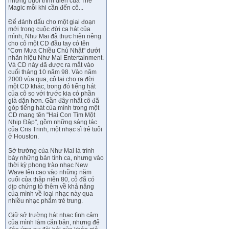
những buổi trình diễn của The
Magic mỗi khi cần đến cô...
Để đánh dấu cho một giai đoạn
mới trong cuộc đời ca hát của
mình, Như Mai đã thực hiện riêng
cho cô một CD đầu tay có tên
"Cơn Mưa Chiều Chủ Nhật" dưới
nhãn hiệu Như Mai Entertainment.
Và CD này đã được ra mắt vào
cuối tháng 10 năm 98. Vào năm
2000 vùa qua, cô lại cho ra đời
một CD khác, trong đó tiếng hát
của cô so với trước kia có phần
già dặn hơn. Gần đây nhất cô đã
góp tiếng hát của mình trong một
CD mang tên "Hai Con Tim Một
Nhịp Đập", gồm những sáng tác
của Cris Trinh, một nhạc sĩ trẻ tuổi
ở Houston.
Sở trường của Như Mai là trình
bày những bản tình ca, nhưng vào
thời kỳ phong trào nhạc New
Wave lên cao vào những năm
cuối của thập niên 80, cô đã có
dịp chứng tỏ thêm về khả năng
của mình về loại nhạc này qua
nhiều nhạc phẩm trẻ trung.
Giữ sở trường hát nhạc tình cảm
của mình làm căn bản, nhưng để