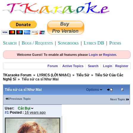
Search
|
Bugs / Requests
|
Songbooks
|
Lyrics DB
|
Poems
Welcome Guest! To enable all features please
Login
or
Register
.
Forum
Active Topics
Search
Login
Register
TKaraoke Forum
»
LYRICS (LỜI NHẠC)
»
Tiểu Sử
»
Tiểu Sử Của Các
Nghệ Sĩ
»
Tiểu sử ca sĩ Như Mai
Tiểu sử ca sĩ Như Mai
Options
Previous Topic
Next Topic
User:
Cát Bụi
#1
Posted :
16 years ago