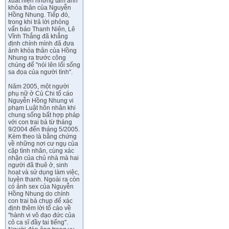
xuất hiện những tấm ảnh
khỏa thân của Nguyễn
Hồng Nhung. Tiếp đó,
trong khi trả lời phỏng
vấn báo Thanh Niên, Lê
Vĩnh Thắng đã khẳng
định chính mình đã đưa
ảnh khỏa thân của Hồng
Nhung ra trước công
chúng để "nói lên lối sống
sa đọa của người tình".
Năm 2005, một người
phụ nữ ở Củ Chi tố cáo
Nguyễn Hồng Nhung vi
phạm Luật hôn nhân khi
chung sống bất hợp pháp
với con trai bà từ tháng
9/2004 đến tháng 5/2005.
Kèm theo là bằng chứng
về những nơi cư ngụ của
cặp tình nhân, cùng xác
nhận của chủ nhà mà hai
người đã thuê ở, sinh
hoạt và sử dụng làm việc,
luyện thanh. Ngoài ra còn
có ảnh sex của Nguyễn
Hồng Nhung do chính
con trai bà chụp để xác
định thêm lời tố cáo về
"hành vi vô đạo đức của
cô ca sĩ đầy tai tiếng".