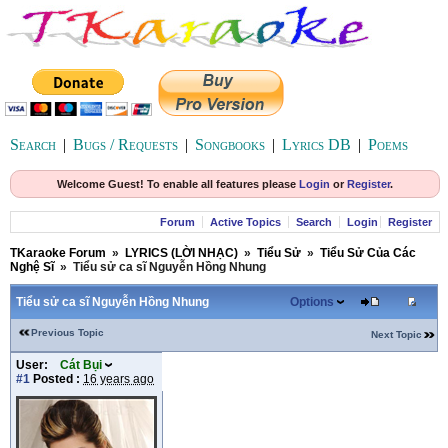
Search
|
Bugs / Requests
|
Songbooks
|
Lyrics DB
|
Poems
Welcome Guest! To enable all features please
Login
or
Register
.
Forum
Active Topics
Search
Login
Register
TKaraoke Forum
»
LYRICS (LỜI NHẠC)
»
Tiểu Sử
»
Tiểu Sử Của Các
Nghệ Sĩ
»
Tiểu sử ca sĩ Nguyễn Hồng Nhung
Tiểu sử ca sĩ Nguyễn Hồng Nhung
Options
Previous Topic
Next Topic
User:
Cát Bụi
#1
Posted :
16 years ago