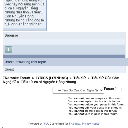
Người đàn ông trong vụ
việc này nói rằng mình đã
bị ca sĩ Nguyễn Hồng
Nhung "lừa tình và tiền".
Còn Nguyễn Hồng
Nhung thì nói rằng ông là
"Lê Vĩnh Thắng thứ hai".
Sponsor
Users browsing this topic
Guest
TKaraoke Forum
»
LYRICS (LỜI NHẠC)
»
Tiểu Sử
»
Tiểu Sử Của Các
Nghệ Sĩ
»
Tiểu sử ca sĩ Nguyễn Hồng Nhung
Forum Jump
You
cannot
post new topics in this forum.
You
cannot
reply to topics in this forum.
You
cannot
delete your posts in this forum.
You
cannot
edit your posts in this forum.
You
cannot
create polls in this forum.
You
cannot
vote in polls in this forum.
Powered by
YAF
. Customized for
TKaraoke
.
Privacy Notice