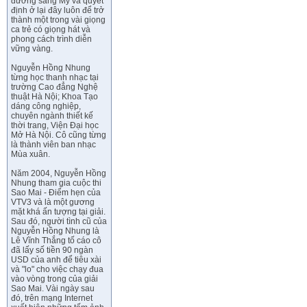
đường sang Mỹ và quyết
định ở lại đây luôn để trở
thành một trong vài giọng
ca trẻ có giọng hát và
phong cách trình diễn
vững vàng.
Nguyễn Hồng Nhung
từng học thanh nhạc tại
trường Cao đẳng Nghệ
thuật Hà Nội; Khoa Tạo
dáng công nghiệp,
chuyên ngành thiết kế
thời trang, Viện Đại học
Mở Hà Nội. Cô cũng từng
là thành viên ban nhạc
Mùa xuân.
Năm 2004, Nguyễn Hồng
Nhung tham gia cuộc thi
Sao Mai - Điểm hẹn của
VTV3 và là một gương
mặt khá ấn tượng tại giải.
Sau đó, người tình cũ của
Nguyễn Hồng Nhung là
Lê Vĩnh Thắng tố cáo cô
đã lấy số tiền 90 ngàn
USD của anh để tiêu xài
và "lo" cho việc chạy đua
vào vòng trong của giải
Sao Mai. Vài ngày sau
đó, trên mạng Internet