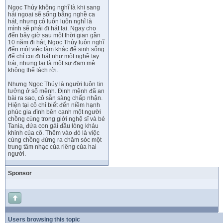
Ngọc Thúy không nghĩ là khi sang
hải ngoại sẽ sống bằng nghề ca
hát, nhưng cô luôn luôn nghĩ là
mình sẽ phải đi hát lại. Ngay cho
đến bây giờ sau một thời gian gần
10 năm đi hát, Ngọc Thúy luôn nghĩ
đến một việc làm khác để sinh sống
để chỉ coi đi hát như một nghề tay
trái, nhưng lại là một sự đam mê
không thể tách rời.
Nhưng Ngọc Thúy là người luôn tin
tưởng ở số mệnh. Định mệnh đã an
bài ra sao, cô sẵn sàng chấp nhận.
Hiện tại cô chỉ biết đến niềm hạnh
phúc gia đình bên cạnh một người
chồng cùng trong giới nghệ sĩ và bé
Tania, đứa con gái đầu lòng kháu
khỉnh của cô. Thêm vào đó là việc
cùng chồng đứng ra chăm sóc một
trung tâm nhạc của riêng của hai
người.
Sponsor
Users browsing this topic