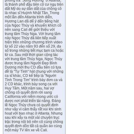
phòng trà "Sông Hương" ở Atlanta,
là thành phố đầu tiên cô cư ngụ trên
đất Mỹ do sự dẫn dắt của chồng cô
là nhạc sĩ Huỳnh Nhật Tân. Trong
một lần đến Atlanta trình diễn,
Hương Lan đã để ý đến tiếng hát
của Ngọc Thúy và khuyến khích cô
nên sang Cali để giới thiệu với
trung tâm Thúy Nga. Với trung tâm
này Ngọc Thúy đã liên tiếp xuất
hiện trên những chương trình video
từ số 22 vào năm 93 đến số 29, đa
số trong những tiết mục tam ca hoặc
tứ ca. Sau một thời gian cộng tác
với trung tâm Thúy Nga, Ngọc Thúy
được trung tâm Người Đẹp Bình
Dương mời thu CD đầu tiên có tựa
đề là "Tự Tình" hát chung với những
ca sĩ khác, CD kế tiếp là "Người
Tình Trong Tim" trình bày đơn ca và
2 CD khác, trình bày song ca với
Huy Tâm. Một năm sau, hai vợ
chồng cô quyết định rời sang
California với niềm mong ước có
được nơi phát triển tài năng. Đáng
lẽ Ngọc Thúy chưa có quyết định
như vậy vì cảm thấy rất vui khi sinh
hoạt với ban nhạc ở Atlanta. Nhưng
sau khi xẩy ra một vài chuyện trục
trặc trong nội bộ nên cô cùng chồng
quyết định dồn tất cả quần áo cùng
một máy TV lên xe về Cali.