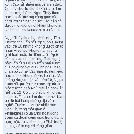
ngoại và mẹ cô dọn vào ở trong một
xóm đạo rất nhiều người miền Bắc.
Cũng vì thế, từ thời thơ ấu cho đến
khi trưởng thành, Ngọc Thúy theo
học tại các trường công giáo và
chơi với các bạn người Bắc nên có
được một giọng nói khiến không ai
có thể biết cô là người miền Nam.
Ngọc Thúy theo học ở trường Tân
Phước cho đến hết lớp 9, sau đó thi
vào lớp 10 nhưng không được chấp
nhận vì số tuổi không nằm trong
giới hạn, mặc dù điểm cuối lớp 9
của cô cao nhất trường. Tình trạng
này đến từ sự di chuyển nhiều nơi
của cô cùng với gia đình phải theo
chân bố cô rày đây, mai đó nên việc
học của cô không được liên tục. Vì
không được nhận vào lớp 10, Ngọc
Thúy đã ghi tên theo học lớp tối tại
một trường tư ở Phú Nhuận cho đến
hết lớp 12. Cô cho biết từ khi ở bậc
tiểu học đã bạo dạn đứng trước bạn
bè để hát trong những dịp văn
nghệ. Trước khi được nhận vào
Hoa Kỳ, trong thời gian ở
Philippines cô đã từng hoạt động
trong ca đoàn công giáo trong trại tỵ
nạn, mặc dù cô theo đạo Phật trong
khi mẹ cô là người công giáo.