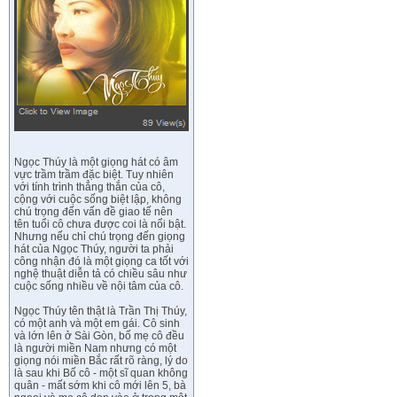
Ngọc Thúy là một giọng hát có âm
vực trầm trầm đặc biệt. Tuy nhiên
với tính trình thẳng thắn của cô,
cộng với cuộc sống biệt lập, không
chú trọng đến vấn đề giao tế nên
tên tuổi cô chưa được coi là nổi bật.
Nhưng nếu chỉ chú trọng đến giọng
hát của Ngọc Thúy, người ta phải
công nhận đó là một giọng ca tốt với
nghệ thuật diễn tả có chiều sâu như
cuộc sống nhiều về nội tâm của cô.
Ngọc Thúy tên thật là Trần Thị Thúy,
có một anh và một em gái. Cô sinh
và lớn lên ở Sài Gòn, bố mẹ cô đều
là người miền Nam nhưng có một
giọng nói miền Bắc rất rõ ràng, lý do
là sau khi Bố cô - một sĩ quan không
quân - mất sớm khi cô mới lên 5, bà