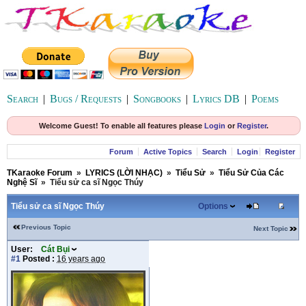
Search
|
Bugs / Requests
|
Songbooks
|
Lyrics DB
|
Poems
Welcome Guest! To enable all features please
Login
or
Register
.
Forum
Active Topics
Search
Login
Register
TKaraoke Forum
»
LYRICS (LỜI NHẠC)
»
Tiểu Sử
»
Tiểu Sử Của Các
Nghệ Sĩ
»
Tiểu sử ca sĩ Ngọc Thúy
Tiểu sử ca sĩ Ngọc Thúy
Options
Previous Topic
Next Topic
User:
Cát Bụi
#1
Posted :
16 years ago