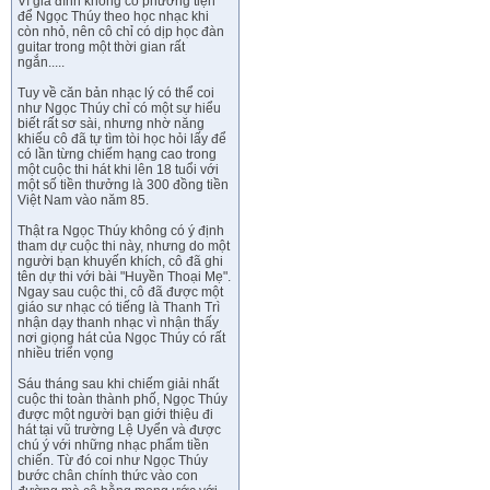
Vì gia đình không có phương tiện
để Ngọc Thúy theo học nhạc khi
còn nhỏ, nên cô chỉ có dịp học đàn
guitar trong một thời gian rất
ngắn.....
Tuy về căn bản nhạc lý có thể coi
như Ngọc Thúy chỉ có một sự hiểu
biết rất sơ sài, nhưng nhờ năng
khiếu cô đã tự tìm tòi học hỏi lấy để
có lần từng chiếm hạng cao trong
một cuộc thi hát khi lên 18 tuổi với
một số tiền thưởng là 300 đồng tiền
Việt Nam vào năm 85.
Thật ra Ngọc Thúy không có ý định
tham dự cuộc thi này, nhưng do một
người bạn khuyến khích, cô đã ghi
tên dự thi với bài "Huyền Thoại Mẹ".
Ngay sau cuộc thi, cô đã được một
giáo sư nhạc có tiếng là Thanh Trì
nhận dạy thanh nhạc vì nhận thấy
nơi giọng hát của Ngọc Thúy có rất
nhiều triển vọng
Sáu tháng sau khi chiếm giải nhất
cuộc thi toàn thành phố, Ngọc Thúy
được một người bạn giới thiệu đi
hát tại vũ trường Lệ Uyển và được
chú ý với những nhạc phẩm tiền
chiến. Từ đó coi như Ngọc Thúy
bước chân chính thức vào con