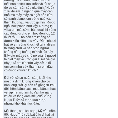
đường mà cô hằng mong ước với
biết bao nhiêu khó khăn và tủi nhục
do sự cấm cản của gia đình: "Ngày
xưa khi em đi ngang qua mấy căn
nhà mà thấy mấy cô ngồi bên cửa
sổ đánh piano, em đứng ngó vào
thèm thuồng... và ước gì mình được
ngồi học piano như vậy. Nhưng tại
vì ba em mất sớm, bà ngoại thì đông
cậu đông dì cho em học đến lớp 12
là tốt rồi....Cho nên em không có
được điều kiện như vậy. Đêm nào đi
hát về em cũng khóc hết tại vì dì em
thường chửi và bảo:"con người
không đàng hoàng mới về lúc này.
Bây giờ mày về chó nó sủa là người
ta biết mày về. Con gái ai mà về giờ
này!," Dì em cứ chửi vậy đó! la lối
om sòm như vậy, thành ra em đâu
có được khuyến khích "
Đối với cô sự ngăn cấm khắt khe
nơi gia đình không khiến cho cô
nản lòng, trái lại còn cố gắng tự trau
dồi thêm bằng cách mua băng nhạc
về tập hát một mình. Và nhờ năng
khiếu và lòng đam mê, cuối cùng
Ngọc Thúy đã vượt qua được
những khó khăn lúc đầu.
Một tháng sau khi sang Mỹ vào năm
90, Ngọc Thúy đã bắt đầu đi hát tại