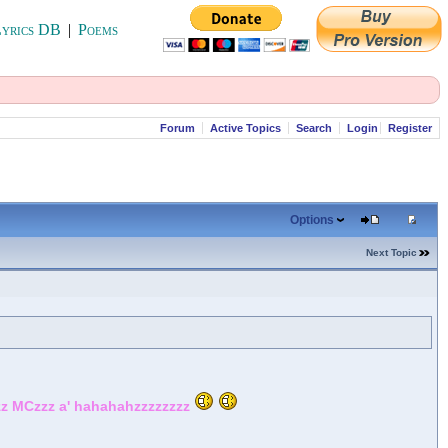
yrics DB
|
Poems
Forum
Active Topics
Search
Login
Register
Options
Next Topic
mzz MCzzz a' hahahahzzzzzzzz