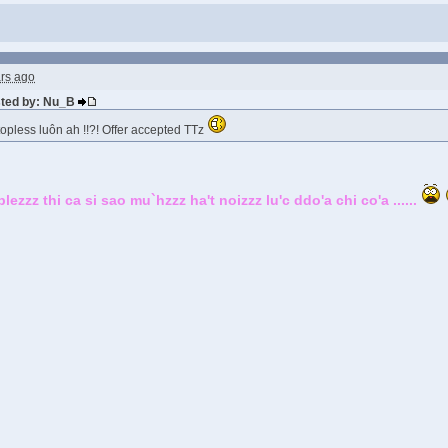
rs ago
sted by: Nu_B
pless luôn ah !!?! Offer accepted TTz
ezzz thi ca si sao mu`hzzz ha't noizzz lu'c ddo'a chi co'a ......