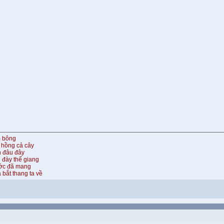
m bông
 hồng cả cây
n đâu đây
 đày thế giang
ước đã mang
 bắt thang ta về