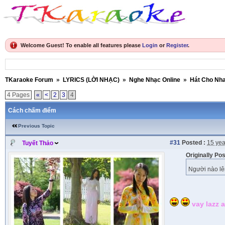
Welcome Guest! To enable all features please
Login
or
Register
.
TKaraoke Forum
»
LYRICS (LỜI NHẠC)
»
Nghe Nhạc Online
»
Hát Cho Nh
4 Pages
«
<
2
3
4
Cách chấm điểm
Previous Topic
#31
Posted :
15 yea
Tuyết Thảo
Originally Po
Người nào lê
vay lazz 