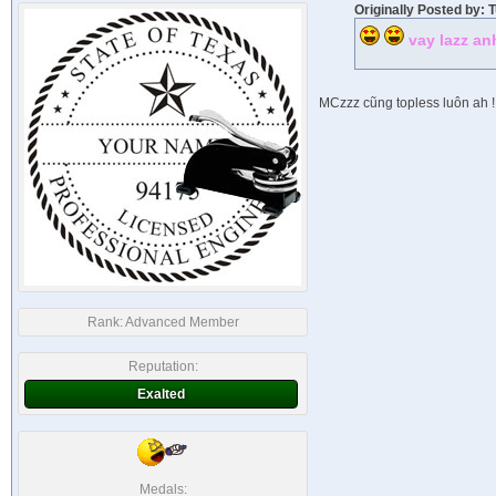
Originally Posted by: 
vay lazz an
MCzzz cũng topless luôn ah !
Rank:
Advanced Member
Reputation:
Exalted
Medals: