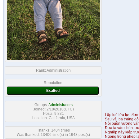
Rank:
Administration
Reputation:
Exalted
Groups:
Administrators
Joined: 2/18/2010(UTC)
Posts: 9,831
Lập loè lửa lựu đơ
Location: California, USA
Sau vài ba tháng đỏ
Nỗi buồn vương vấ
Đưa ta vào chốn lưu
Thanks: 1404 times
Nghiệp này kiếp tr
Was thanked: 13406 time(s) in 1948 post(s)
Ngóng trông phép lạ