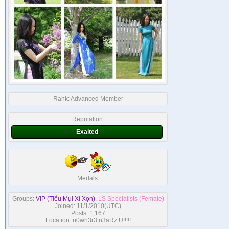
Rank:
Advanced Member
Reputation:
Exalted
Medals:
Groups:
VIP (Tiểu Mụi Xí Xọn)
,
LS Specialists (Female)
Joined: 11/1/2010(UTC)
Posts: 1,167
Location: n0wh3r3 n3aRz U!!!!!