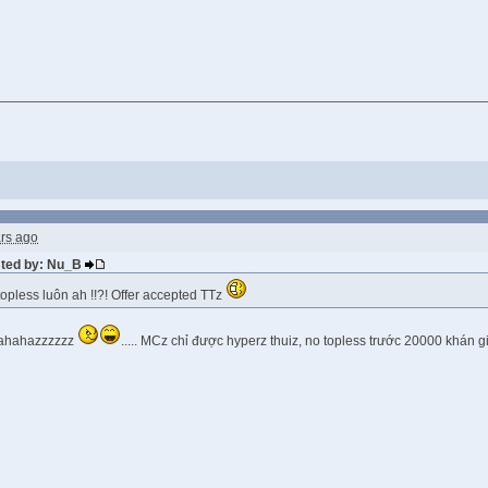
rs ago
sted by: Nu_B
pless luôn ah !!?! Offer accepted TTz
hahahazzzzzz
..... MCz chỉ được hyperz thuiz, no topless trước 20000 khán g