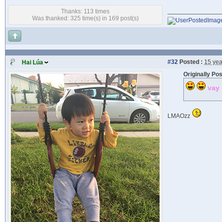
Thanks: 113 times
Was thanked: 325 time(s) in 169 post(s)
#32
Posted :
15 yea
Hai Lúa
Originally Po
vay 
LMAOzz