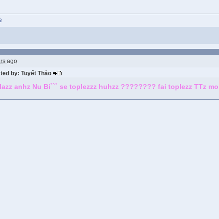
rs ago
sted by: Tuyết Thảo
lazz anhz Nu Bi``` se toplezzz huhzz ???????? fai toplezz TTz m