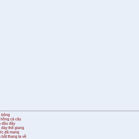
m bông
 hồng cả cây
n đâu đây
 đày thế giang
ước đã mang
 bắt thang ta về