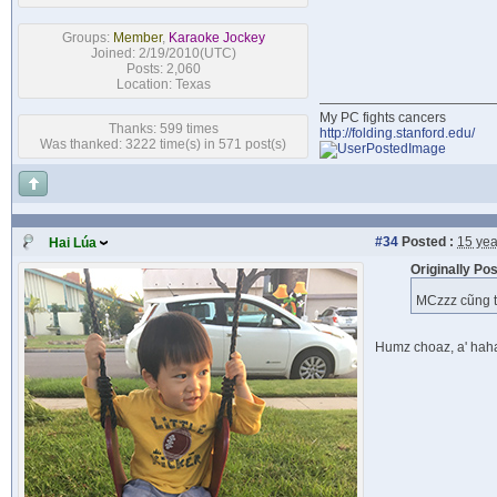
Groups:
Member
,
Karaoke Jockey
Joined: 2/19/2010(UTC)
Posts: 2,060
Location: Texas
My PC fights cancers
Thanks: 599 times
http://folding.stanford.edu/
Was thanked: 3222 time(s) in 571 post(s)
#34
Posted :
15 yea
Hai Lúa
Originally Po
MCzzz cũng to
Humz choaz, a' ha