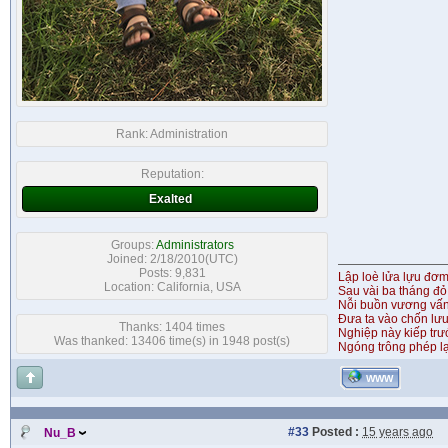
Rank:
Administration
Reputation:
Exalted
Groups:
Administrators
Joined: 2/18/2010(UTC)
Posts: 9,831
Lập loè lửa lựu đơ
Location: California, USA
Sau vài ba tháng đỏ
Nỗi buồn vương vấ
Đưa ta vào chốn lưu
Thanks: 1404 times
Nghiệp này kiếp tr
Was thanked: 13406 time(s) in 1948 post(s)
Ngóng trông phép lạ
WWW
#33
Posted :
15 years ago
Nu_B