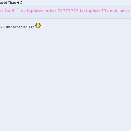
Tuyết Thảo
hz Nu Bi``` se toplezzz huhzz ???????? fai toplezz TTz moi lamz
!?! Offer accepted TTz