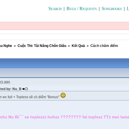
Search
|
Bugs / Requests
|
Songbooks
|
L
au Nghe
»
Cuộc Thi: Tài Năng Chôn Giấu
»
Kết Quả
»
Cách chấm điểm
rs ago
sted by: Nu_B
n wc full + Topless sẽ có điểm "Bonus"
anhz Nu Bi``` se toplezzz huhzz ???????? fai toplezz TTz moi la