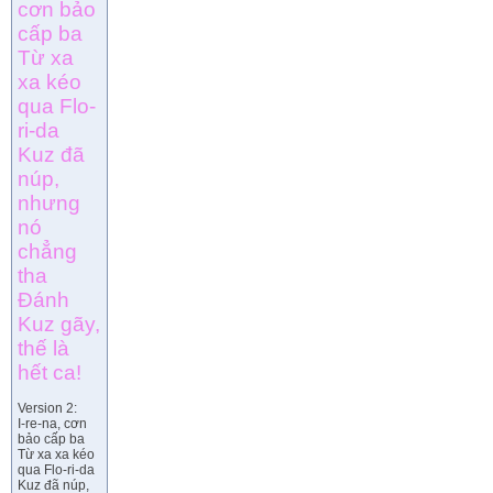
cơn bảo
cấp ba
Từ xa
xa kéo
qua Flo-
ri-da
Kuz đã
núp,
nhưng
nó
chẳng
tha
Đánh
Kuz gãy,
thế là
hết ca!
Version 2:
I-re-na, cơn
bảo cấp ba
Từ xa xa kéo
qua Flo-ri-da
Kuz đã núp,