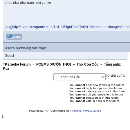
chúc nhả nhà năm mới vui vẻ
[img]http://event.dzogame.com/11/HK/SignPointTet2012/templates/images/templ
WWW
Users browsing this topic
Guest
TKaraoke Forum
»
POEMS (VƯỜN THƠ)
»
Thơ Con Cóc
»
Tặng anhz
Kuz
Forum Jump
You
cannot
post new topics in this forum.
You
cannot
reply to topics in this forum.
You
cannot
delete your posts in this forum.
You
cannot
edit your posts in this forum.
You
cannot
create polls in this forum.
You
cannot
vote in polls in this forum.
Powered by
YAF
. Customized for
TKaraoke
.
Privacy Notice
1