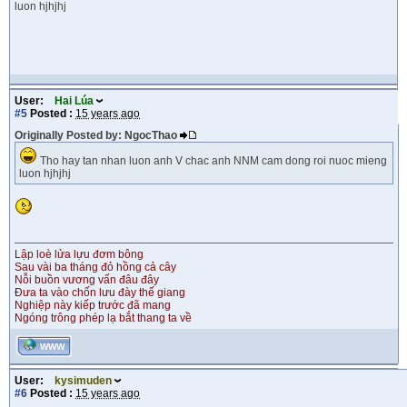
luon hjhjhj
User:
Hai Lúa
#5
Posted :
15 years ago
Originally Posted by: NgocThao
Tho hay tan nhan luon anh V chac anh NNM cam dong roi nuoc mieng
luon hjhjhj
Lập loè lửa lựu đơm bông
Sau vài ba tháng đỏ hồng cả cây
Nỗi buồn vương vấn đâu đây
Đưa ta vào chốn lưu đày thế giang
Nghiệp này kiếp trước đã mang
Ngóng trông phép lạ bắt thang ta về
WWW
User:
kysimuden
#6
Posted :
15 years ago