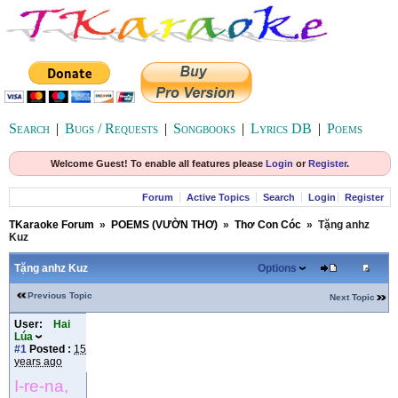
Search
|
Bugs / Requests
|
Songbooks
|
Lyrics DB
|
Poems
Welcome Guest! To enable all features please
Login
or
Register
.
Forum
Active Topics
Search
Login
Register
TKaraoke Forum
»
POEMS (VƯỜN THƠ)
»
Thơ Con Cóc
»
Tặng anhz
Kuz
Tặng anhz Kuz
Options
Previous Topic
Next Topic
User:
Hai
Lúa
#1
Posted :
15
years ago
I-re-na,