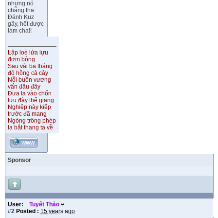
nhưng nó
chẳng tha
Đánh Kuz
gãy, hết được
làm cha!!
Lập loè lửa lựu
đơm bông
Sau vài ba tháng
đỏ hồng cả cây
Nỗi buồn vương
vấn đâu đây
Đưa ta vào chốn
lưu đày thế giang
Nghiệp này kiếp
trước đã mang
Ngóng trông phép
lạ bắt thang ta về
WWW
Sponsor
User:
Tuyết Thảo
#2
Posted :
15 years ago