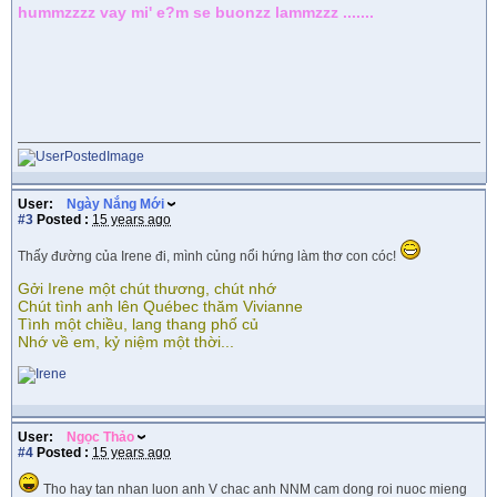
hummzzzz vay mi' e?m se buonzz lammzzz .......
User:
Ngày Nắng Mới
#3
Posted :
15 years ago
Thấy đường của Irene đi, mình củng nổi hứng làm thơ con cóc!
Gởi Irene một chút thương, chút nhớ
Chút tình anh lên Québec thăm Vivianne
Tình một chiều, lang thang phố củ
Nhớ về em, kỷ niệm một thời...
User:
Ngọc Thảo
#4
Posted :
15 years ago
Tho hay tan nhan luon anh V chac anh NNM cam dong roi nuoc mieng