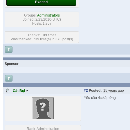
Exalted
Groups:
Administrators
Joined: 2/23/2010(UTC)
Posts: 1,857
Thanks: 109 times
Was thanked: 739 time(s) in 373 post(s)
Sponsor
#2
Posted :
15 years ago
Cát Bụi
Yêu cầu đc đáp ứng
Rank:
Administration