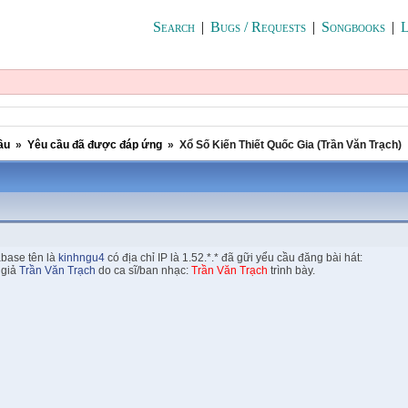
Search
|
Bugs / Requests
|
Songbooks
|
L
ầu
»
Yêu cầu đã được đáp ứng
»
Xổ Số Kiến Thiết Quốc Gia (Trần Văn Trạch)
abase tên là
kinhngu4
có địa chỉ IP là 1.52.*.* đã gữi yểu cầu đăng bài hát:
 giả
Trần Văn Trạch
do ca sĩ/ban nhạc:
Trần Văn Trạch
trình bày.