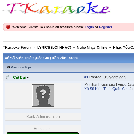
Welcome Guest! To enable all features please
Login
or
Register
.
TKaraoke Forum
»
LYRICS (LỜI NHẠC)
»
Nghe Nhạc Online
»
Nhạc Yêu C
Xổ Số Kiến Thiết Quốc Gia (Trần Văn Trạch)
Previous Topic
#1
Posted :
15 years ago
Cát Bụi
Một thành viên của Lyrics Dat
Xổ Số Kiến Thiết Quốc Gia
tác
Rank:
Administration
Reputation: