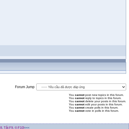
Forum Jump
You
cannot
post new topics in this forum.
You
cannot
reply to topics in this forum.
You
cannot
delete your posts in this forum.
You
cannot
edit your posts in this forum.
You
cannot
create polls in this forum.
You
cannot
vote in polls in this forum.
8, Tắt:F9, ©:F10]
<<<