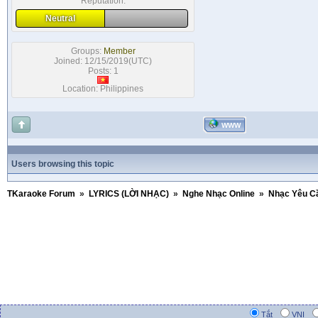
Reputation:
Neutral
Groups:
Member
Joined: 12/15/2019(UTC)
Posts: 1
Location: Philippines
WWW
Users browsing this topic
TKaraoke Forum
»
LYRICS (LỜI NHẠC)
»
Nghe Nhạc Online
»
Nhạc Yêu C
1
Tắt
VNI