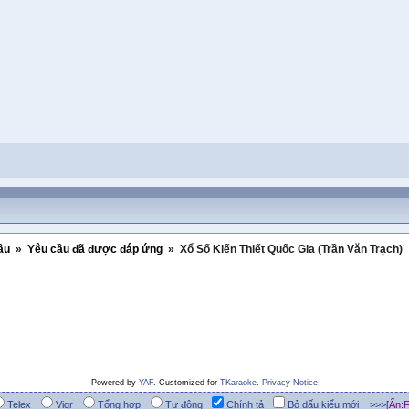
ầu
»
Yêu cầu đã được đáp ứng
»
Xổ Số Kiến Thiết Quốc Gia (Trần Văn Trạch)
Powered by
YAF
. Customized for
TKaraoke
.
Privacy Notice
Telex
Viqr
Tổng hợp
Tự động
Chính tả
Bỏ dấu kiểu mới >>>
[Ẩn:F