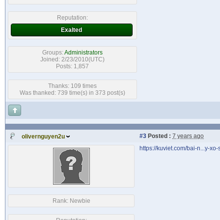
Reputation:
Exalted
Groups:
Administrators
Joined: 2/23/2010(UTC)
Posts: 1,857
Thanks: 109 times
Was thanked: 739 time(s) in 373 post(s)
#3
Posted :
7 years ago
olivernguyen2u
https://kuviet.com/bai-n...y-xo
Rank:
Newbie