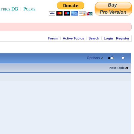
yrics DB
|
Poems
Forum
Active Topics
Search
Login
Register
Options
Next Topic