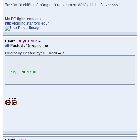
Từ đây tới chiều mà hổng nhớ ra comment đó là gì thì ... Fạtzzzzzzz
My PC fights cancers
http://folding.stanford.edu/
User:
tUyET dEn
#6
Posted :
15 years ago
Originally Posted by: DJ Vcdz
...
3.
tUyET dEN tHuI
....
...