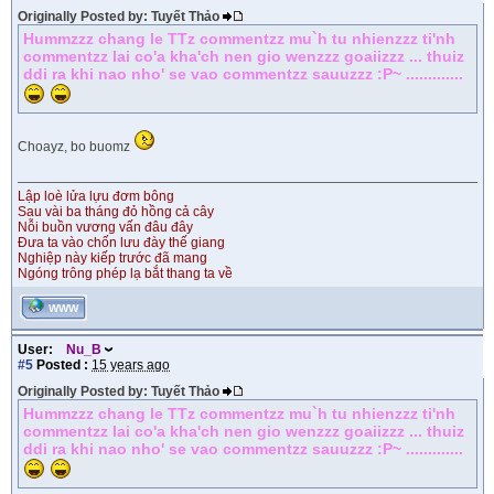
Originally Posted by: Tuyết Thảo
Hummzzz chang le TTz commentzz mu`h tu nhienzzz ti'nh
commentzz lai co'a kha'ch nen gio wenzzz goaiizzz ... thuiz
ddi ra khi nao nho' se vao commentzz sauuzzz :P~ .............
Choayz, bo buomz
Lập loè lửa lựu đơm bông
Sau vài ba tháng đỏ hồng cả cây
Nỗi buồn vương vấn đâu đây
Đưa ta vào chốn lưu đày thế giang
Nghiệp này kiếp trước đã mang
Ngóng trông phép lạ bắt thang ta về
WWW
User:
Nu_B
#5
Posted :
15 years ago
Originally Posted by: Tuyết Thảo
Hummzzz chang le TTz commentzz mu`h tu nhienzzz ti'nh
commentzz lai co'a kha'ch nen gio wenzzz goaiizzz ... thuiz
ddi ra khi nao nho' se vao commentzz sauuzzz :P~ .............