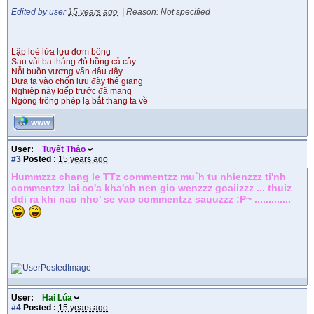
Edited by user
15 years ago
|
Reason: Not specified
Lập loè lửa lựu đơm bông
Sau vài ba tháng đỏ hồng cả cây
Nỗi buồn vương vấn đâu đây
Đưa ta vào chốn lưu đày thế giang
Nghiệp này kiếp trước đã mang
Ngóng trông phép lạ bắt thang ta về
WWW
User:
Tuyết Thảo
#3
Posted :
15 years ago
Hummzzz chang le TTz commentzz mu`h tu nhienzzz ti'nh
commentzz lai co'a kha'ch nen gio wenzzz goaiizzz ... thuiz
ddi ra khi nao nho' se vao commentzz sauuzzz :P~ .............
User:
Hai Lúa
#4
Posted :
15 years ago