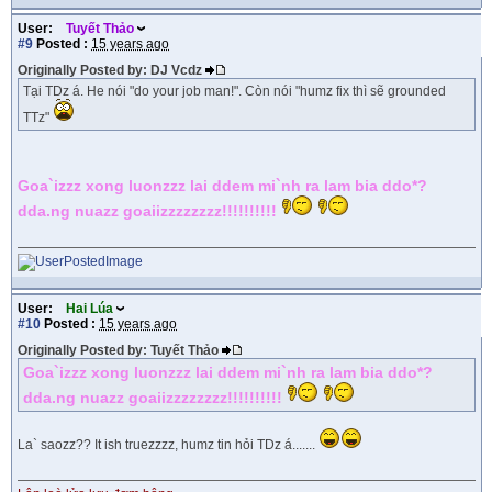
User:
Tuyết Thảo
#9
Posted :
15 years ago
Originally Posted by: DJ Vcdz
Tại TDz á. He nói "do your job man!". Còn nói "humz fix thì sẽ grounded
TTz"
Goa`izzz xong luonzzz lai ddem mi`nh ra lam bia ddo*?
dda.ng nuazz goaiizzzzzzzz!!!!!!!!!!
User:
Hai Lúa
#10
Posted :
15 years ago
Originally Posted by: Tuyết Thảo
Goa`izzz xong luonzzz lai ddem mi`nh ra lam bia ddo*?
dda.ng nuazz goaiizzzzzzzz!!!!!!!!!!
La` saozz?? It ish truezzzz, humz tin hỏi TDz á.......