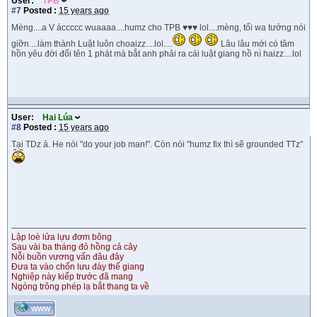
User:
TPB
#7
Posted :
15 years ago
Mèng....a V áccccc wuaaaa....humz cho TPB ♥♥♥ lol....mèng, tối wa tưởng nói
giỡn....làm thành Luật luôn choaizz....lol....
Lâu lâu mới có tâm
hồn yêu đời đổi tên 1 phát mà bắt anh phải ra cái luật giang hồ nì haizz....lol
User:
Hai Lúa
#8
Posted :
15 years ago
Tại TDz á. He nói "do your job man!". Còn nói "humz fix thì sẽ grounded TTz"
Lập loè lửa lựu đơm bông
Sau vài ba tháng đỏ hồng cả cây
Nỗi buồn vương vấn đâu đây
Đưa ta vào chốn lưu đày thế giang
Nghiệp này kiếp trước đã mang
Ngóng trông phép lạ bắt thang ta về
WWW