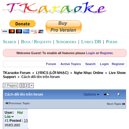
Search
|
Bugs / Requests
|
Songbooks
|
Lyrics DB
|
Poems
Welcome Guest! To enable all features please
Login
or
Register
.
Forum
Active Topics
Search
Login
Register
TKaraoke Forum
»
LYRICS (LỜI NHẠC)
»
Nghe Nhạc Online
»
Live Show
Support
»
Cách đổi tên trên forum
2 Pages
1
2
>
Cách đổi tên trên forum
Options
Previous Topic
Next Topic
User:
Hai
Lúa
#1
Posted :
15
years ago