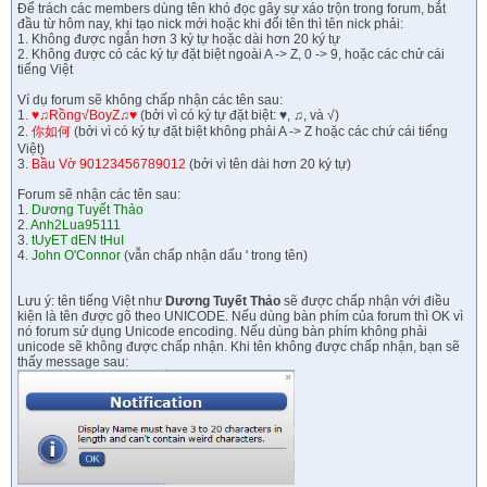
Để trách các members dùng tên khó đọc gây sự xáo trộn trong forum, bắt
đầu từ hôm nay, khi tạo nick mới hoặc khi đổi tên thì tên nick phải:
1. Không được ngắn hơn 3 ký tự hoặc dài hơn 20 ký tự
2. Không được có các ký tự đặt biệt ngoài A -> Z, 0 -> 9, hoặc các chử cái
tiếng Việt
Ví dụ forum sẽ không chấp nhận các tên sau:
1.
♥♫Rồng√BoyZ♫♥
(bởi vì có ký tự đặt biệt: ♥, ♫, và √)
2.
你如何
(bởi vì có ký tự đặt biệt không phải A -> Z hoặc các chứ cái tiếng
Việt)
3.
Bầu Vờ 90123456789012
(bởi vì tên dài hơn 20 ký tự)
Forum sẽ nhận các tên sau:
1.
Dương Tuyết Thảo
2.
Anh2Lua95111
3.
tUyET dEN tHuI
4.
John O'Connor
(vẫn chấp nhận dấu ' trong tên)
Lưu ý: tên tiếng Việt như
Dương Tuyết Thảo
sẽ được chấp nhận với điều
kiện là tên được gõ theo UNICODE. Nếu dùng bàn phím của forum thì OK vì
nó forum sử dụng Unicode encoding. Nếu dùng bàn phím không phải
unicode sẽ không được chấp nhận. Khi tên không được chấp nhận, bạn sẽ
thấy message sau: