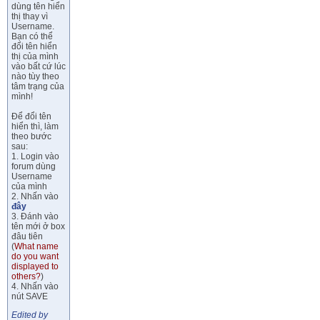
dùng tên hiển
thị thay vì
Username.
Bạn có thể
đổi tên hiển
thị của mình
vào bất cứ lúc
nào tùy theo
tâm trạng của
mình!
Để đổi tên
hiển thì, làm
theo bước
sau:
1. Login vào
forum dùng
Username
của mình
2. Nhấn vào
đây
3. Đánh vào
tên mới ở box
đâu tiên
(
What name
do you want
displayed to
others?
)
4. Nhấn vào
nút SAVE
Edited by