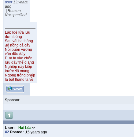
user
13 years
ago
|
Reason:
Not specified
Lập loè lửa lựu
đơm bông
Sau vài ba tháng
đỏ hồng cả cây
Nỗi buồn vương
vấn đâu đây
Đưa ta vào chốn
lưu đày thế giang
Nghiệp này kiếp
trước đã mang
Ngóng trông phép
lạ bắt thang ta về
WWW
Sponsor
User:
Hai Lúa
#2
Posted :
15 years ago