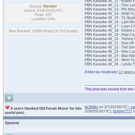
PBN Karaoke 46_11 - Khánh H
PBN Karaoke 46_12 - Trúc La
Groups:
Member
PBN Karaoke 46_13 - Phi Nh
Joined: 2/19/2010(UTC)
PBN Karaoke 46_14 - Nhật Trun
Posts: 657
PBN Karaoke 46_15 - Tú Quyê
Location: USA
PBN Karaoke 46_16 - Lâm Nhậ
PBN Karaoke 46_17 - Loan C
PBN Karaoke 46_18 - Khánh L
Was thanked: 10588 time(s) in 510 post(s)
PBN Karaoke 46_19 - Hợp Ca 
PBN Karaoke 46_20 - Tommy N
PBN Karaoke 46_21 - Don Hồ 
PBN Karaoke 46_22 - Thế Sơn
PBN Karaoke 46_23 - Như Loa
PBN Karaoke 46_24 - Bảo Hâ
PBN Karaoke 46_25 - Minh Tu
PBN Karaoke 46_26 - Lynda T
Edited by moderator
12 years 
This post was moved from the 
itz308kc
on 3/7/2010(UTC),
ca
8 users thanked Old Forum Mover for this
2/28/2013(UTC),
tommy7777
o
useful post.
Sponsor