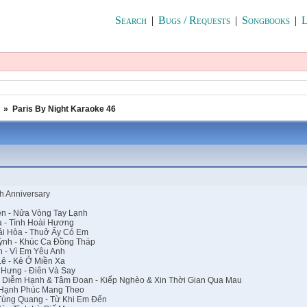
Search
|
Bugs / Requests
|
Songbooks
|
L
»
Paris By Night Karaoke 46
th Anniversary
ên - Nửa Vòng Tay Lạnh
 - Tình Hoài Hương
ái Hòa - Thuở Ấy Có Em
ỳnh - Khúc Ca Đồng Tháp
 - Vì Em Yêu Anh
ê - Kẻ Ở Miền Xa
Hưng - Điên Và Say
 Diễm Hạnh & Tâm Đoan - Kiếp Nghèo & Xin Thời Gian Qua Mau
 Hạnh Phúc Mang Theo
Tùng Quang - Từ Khi Em Đến