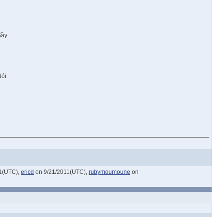
Gầy
Nói
1(UTC),
ericd
on 9/21/2011(UTC),
rubymoumoune
on