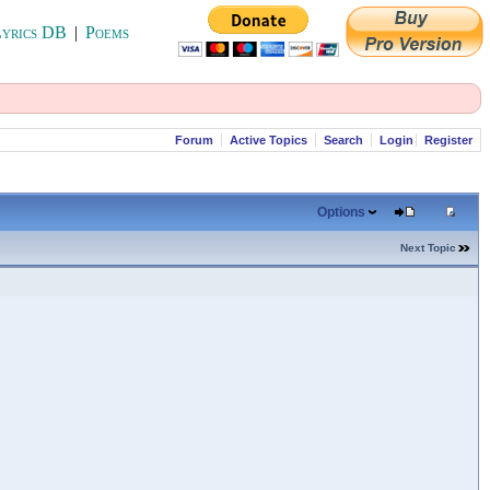
yrics DB
|
Poems
Forum
Active Topics
Search
Login
Register
Options
Next Topic