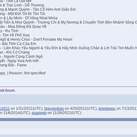
à - Tình Là Giấ Mơ
m & Trúc Linh - Dễ Thương
ung & Mạnh Quỳnh - Tân Cổ Hờn Anh Giận Em
g - Một Đời Tôi Đi Tìm Tôi
n & Lây Minh - Dĩ Vãng Nhạt Nhòa
t Tiến & Như Quỳnh - Trương Chi & Mỵ Nương & Chuyện Tình Bên Nhánh Sông 
hâu - Mùa Đông Đã Quay Về
y - Ru Tình
- Tìm Về Phố Xưa
gô & Henry Chúc - Don't Forsake My Heart
- Bài Tình Ca Của Em
 - Liên Khúc Yêu Người & Yêu Đời & Hãy Nhìn Xuống Chân & Lời Trái Tim Muốn 
n - Khi Có Chàng
n - Người Cùng Cảnh Ngộ
yết - Ngày Xưa Anh Hỡi
rang Đài - Fame
ago
|
Reason: Not specified
old forum.
o2011
on 1/31/2011(UTC),
Nguyentran
on 4/20/2011(UTC),
jimmieppc
on 7/13/201
n 11/6/2014(UTC),
quangvb
on 11/28/2022(UTC)