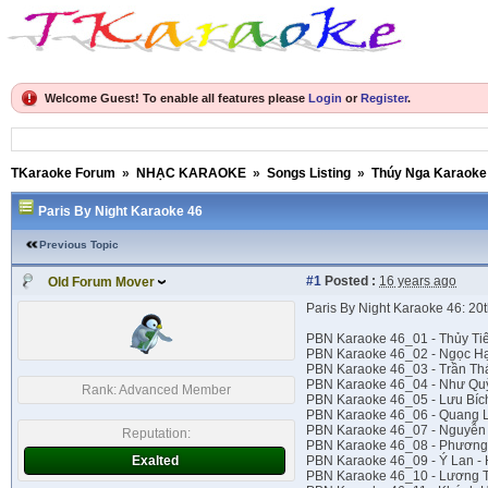
Welcome Guest! To enable all features please
Login
or
Register
.
TKaraoke Forum
»
NHẠC KARAOKE
»
Songs Listing
»
Thúy Nga Karaoke
Paris By Night Karaoke 46
Previous Topic
#1
Posted :
16 years ago
Old Forum Mover
Paris By Night Karaoke 46: 20
PBN Karaoke 46_01 - Thủy Ti
PBN Karaoke 46_02 - Ngọc Hạ
PBN Karaoke 46_03 - Trần Th
PBN Karaoke 46_04 - Như Qu
Rank:
Advanced Member
PBN Karaoke 46_05 - Lưu Bích
PBN Karaoke 46_06 - Quang L
PBN Karaoke 46_07 - Nguyễn 
Reputation:
PBN Karaoke 46_08 - Phương
Exalted
PBN Karaoke 46_09 - Ý Lan -
PBN Karaoke 46_10 - Lương 