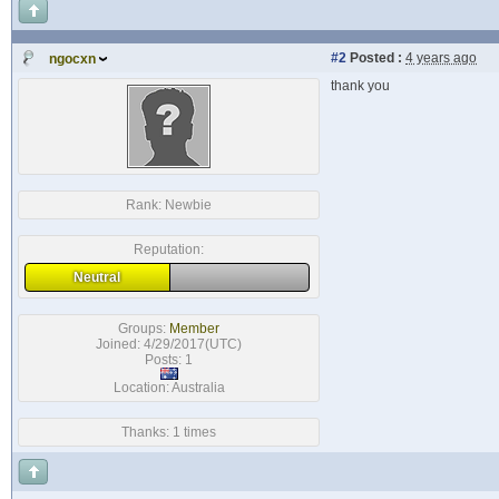
#2
Posted :
4 years ago
ngocxn
thank you
Rank:
Newbie
Reputation:
Neutral
Groups:
Member
Joined: 4/29/2017(UTC)
Posts: 1
Location: Australia
Thanks: 1 times