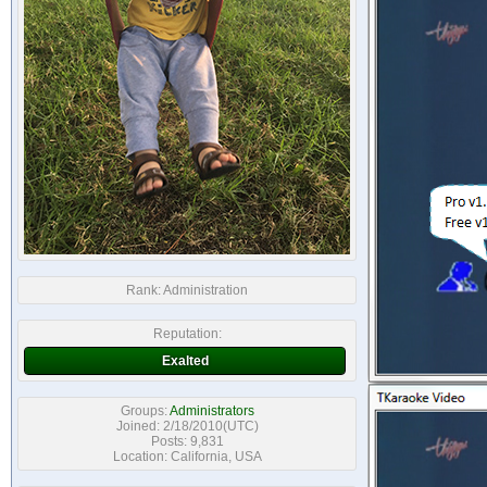
Rank:
Administration
Reputation:
Exalted
Groups:
Administrators
Joined: 2/18/2010(UTC)
Posts: 9,831
Location: California, USA