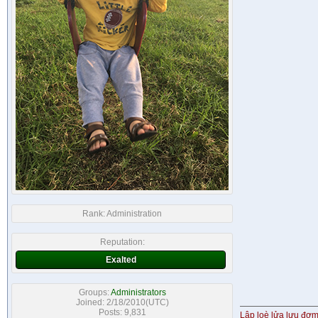
Rank:
Administration
Reputation:
Exalted
Groups:
Administrators
Joined: 2/18/2010(UTC)
Posts: 9,831
Lập loè lửa lựu đơ