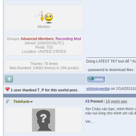
Medals:
Groups:
Advanced Members
,
Recording Mod
Joined: 2/26/2010(UTC)
Posts: 753
Location: UNITED STATES
Dùng LATEST TKT tool để " AU
Thanks: 76 times
Was thanked: 14682 time(s) in 294 post(s)
- password to download files :
WWW
vinhnguyenbq
on 2/14/2011(
1 user thanked T_P for this useful post.
#3
Posted :
16 years ago
TinhXanh
Xin Chào các bạn, mình thích c
nào vui lòng cho mình xin cái đi
VH....