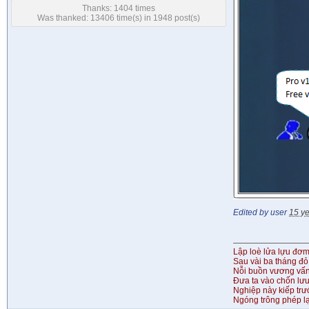
Thanks: 1404 times
Was thanked: 13406 time(s) in 1948 post(s)
Edited by user
15 y
Lập loè lửa lựu đơ
Sau vài ba tháng đỏ
Nỗi buồn vương vấ
Đưa ta vào chốn lưu
Nghiệp này kiếp tr
Ngóng trông phép lạ