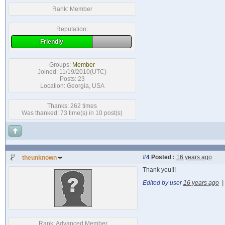
Rank:
Member
Reputation:
Friendly
Groups:
Member
Joined: 11/19/2010(UTC)
Posts: 23
Location: Georgia, USA
Thanks: 262 times
Was thanked: 73 time(s) in 10 post(s)
#4
Posted :
16 years ago
theunknown
Thank you!!!
Edited by user
16 years ago
|
Rank:
Advanced Member