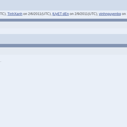
UTC),
TinhXanh
on 2/6/2011(UTC),
tUyET dEn
on 2/9/2011(UTC),
vinhnguyenbq
on 
.