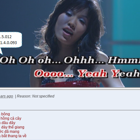
ears ago
|
Reason: Not specified
m bông
 hồng cả cây
n đâu đây
 đày thế giang
ước đã mang
 bắt thang ta về