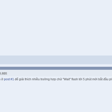
s ago
n ở
post #1
để giải thích nhiều trường hợp chử "Wait" flash tới 5 phút mới bắt đầu 