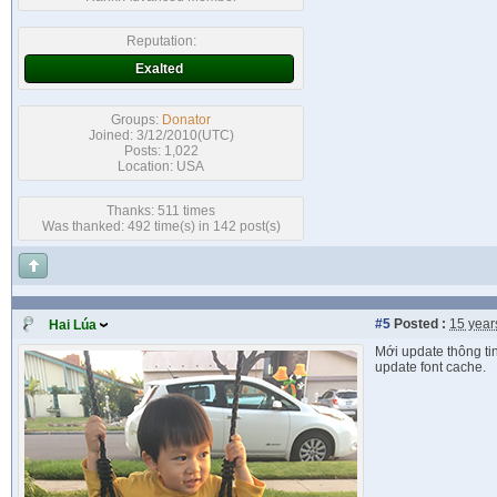
Reputation:
Exalted
Groups:
Donator
Joined: 3/12/2010(UTC)
Posts: 1,022
Location: USA
Thanks: 511 times
Was thanked: 492 time(s) in 142 post(s)
#5
Posted :
15 year
Hai Lúa
Mới update thông ti
update font cache.