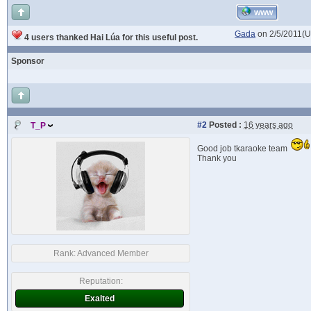
WWW
Gada
on 2/5/2011(
4 users thanked Hai Lúa for this useful post.
Sponsor
#2
Posted :
16 years ago
T_P
Good job tkaraoke team
Thank you
Rank:
Advanced Member
Reputation:
Exalted