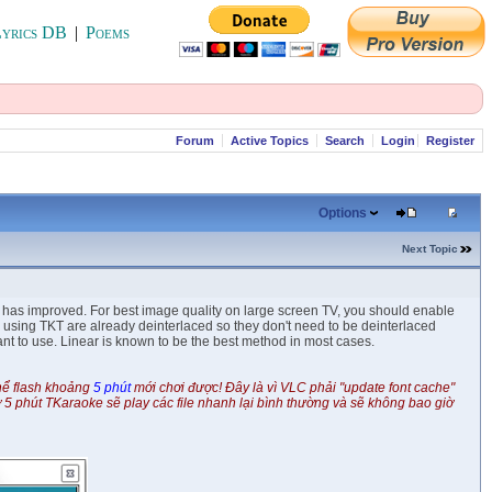
yrics DB
|
Poems
Forum
Active Topics
Search
Login
Register
Options
Next Topic
ty has improved. For best image quality on large screen TV, you should enable
using TKT are already deinterlaced so they don't need to be deinterlaced
nt to use. Linear is known to be the best method in most cases.
thể flash khoảng
5 phút
mới chơi được! Đây là vì VLC phải "update font cache"
 5 phút TKaraoke sẽ play các file nhanh lại bình thường và sẽ không bao giờ