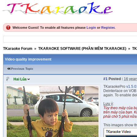
Welcome Guest! To enable all features please
Login
or
Register
.
TKaraoke Forum
»
TKARAOKE SOFTWARE (PHẦN MỀM TKARAOKE)
»
TK
Video quality improvement
Previous Topic
#1
Posted :
16 year
Hai Lúa
TKaraokePro
v1.5.
Deinterlace on VOB 
again. To enable dei
Lưu ý
:
Tùy theo máy của bạn
trên máy của bạn. K
phải chờ 5 phút nữa
This images show the