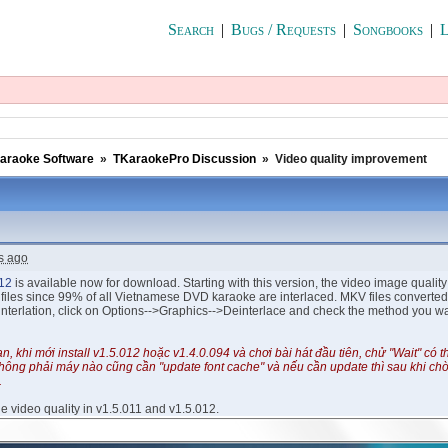
Search
|
Bugs / Requests
|
Songbooks
|
L
araoke Software
»
TKaraokePro Discussion
»
Video quality improvement
s ago
012
is available now for download. Starting with this version, the video image quali
files since 99% of all Vietnamese DVD karaoke are interlaced. MKV files converted 
nterlation, click on Options-->Graphics-->Deinterlace and check the method you wa
, khi mới install v1.5.012 hoặc v1.4.0.094 và chơi bài hát đầu tiên, chử "Wait" có 
hông phải máy nào cũng cần "update font cache" và nếu cần update thì sau khi chờ
.
 video quality in v1.5.011 and v1.5.012.