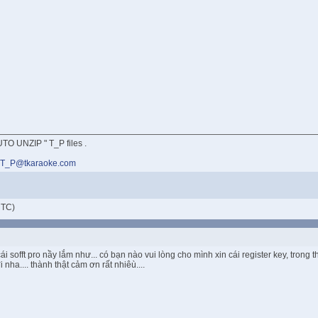
TO UNZIP " T_P files .
T_P@tkaraoke.com
UTC)
ái sofft pro nầy lắm như... có bạn nào vui lòng cho mình xin cái register key, tron
 nha.... thành thật cảm ơn rất nhiêù....