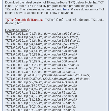
Download the latest version of TKaraokeTools (TKT) below. Note that TKT
is not TKaraoke. TKT is a utility program to help prepare things for
TKaraoke. The releases note can be found
here
. Please do not mirror TKT
to other servers without letting us know in advance.
TKT không phải là TKaraoke!
TKT chỉ là một "tool" để giúp dùng TKaraoke
dễ dàng hơn.
Download History
:
TKT1.0.0.013.zip (24,544kb) downloaded 4,930 time(s).
TKT1.0.0.014.zip (24,638kb) downloaded 1,637 time(s).
TKT1.0.0.015.zip (24,643kb) downloaded 1,398 time(s).
TKT1.0.0.016.zip (24,644kb) downloaded 2,577 time(s).
TKT1.0.0.017.zip (24,646kb) downloaded 746 time(s).
TKT1.0.0.018.zip (24,642kb) downloaded 598 time(s).
TKT1.0.0.019.zip (25,823kb) downloaded 715 time(s).
TKT1.0.0.020.zip (25,825kb) downloaded 510 time(s).
TKT1.0.0.021.zip (25,827kb) downloaded 568 time(s).
TKT1.0.0.022.zip (26,202kb) downloaded 1,611 time(s).
TKT1.0.0.023.zip (26,206kb) downloaded 761 time(s).
TKT1.0.0.024.zip (26,204kb) downloaded 98 time(s).
TKT1.0.0.025 (Intel MT).zip (29,069kb) downloaded 438 time(s).
TKT1.0.0.025 (AMD MT).zip (29,214kb) downloaded 98 time(s).
TKT1.0.0.025.zip (29,318kb) downloaded 183 time(s).
TKT1.0.0.025a.zip (34,077kb) downloaded 69 time(s).
TKT1.0.0.026.zip (34,078kb) downloaded 250 time(s).
TKT1.0.0.027.zip (34,168kb) downloaded 75 time(s).
TKT1.0.0.028.zip (34,175kb) downloaded 272 time(s).
TKT1.0.0.029.zip (34,181kb) downloaded 354 time(s).
TKT1.0.0.030.zip (35,558kb) downloaded 80 time(s).
TKT1.0.0.031.zip (30,346kb) downloaded 18 time(s).
TKT1.0.0.032.zip (31,175kb) downloaded 31 time(s).