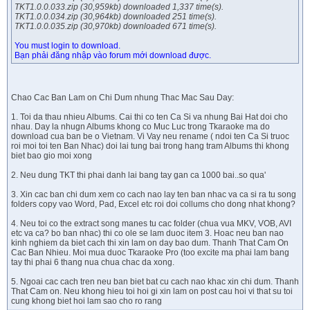
TKT1.0.0.033.zip (30,959kb) downloaded 1,337 time(s).
TKT1.0.0.034.zip (30,964kb) downloaded 251 time(s).
TKT1.0.0.035.zip (30,970kb) downloaded 671 time(s).
You must login to download.
Bạn phải đăng nhập vào forum mới download được.
Chao Cac Ban Lam on Chi Dum nhung Thac Mac Sau Day:
1. Toi da thau nhieu Albums. Cai thi co ten Ca Si va nhung Bai Hat doi cho
nhau. Day la nhugn Albums khong co Muc Luc trong Tkaraoke ma do
download cua ban be o Vietnam. Vi Vay neu rename ( ndoi ten Ca Si truoc
roi moi toi ten Ban Nhac) doi lai tung bai trong hang tram Albums thi khong
biet bao gio moi xong
2. Neu dung TKT thi phai danh lai bang tay gan ca 1000 bai..so qua'
3. Xin cac ban chi dum xem co cach nao lay ten ban nhac va ca si ra tu song
folders copy vao Word, Pad, Excel etc roi doi collums cho dong nhat khong?
4. Neu toi co the extract song manes tu cac folder (chua vua MKV, VOB, AVI
etc va ca? bo ban nhac) thi co ole se lam duoc item 3. Hoac neu ban nao
kinh nghiem da biet cach thi xin lam on day bao dum. Thanh That Cam On
Cac Ban Nhieu. Moi mua duoc Tkaraoke Pro (too excite ma phai lam bang
tay thi phai 6 thang nua chua chac da xong.
5. Ngoai cac cach tren neu ban biet bat cu cach nao khac xin chi dum. Thanh
That Cam on. Neu khong hieu toi hoi gi xin lam on post cau hoi vi that su toi
cung khong biet hoi lam sao cho ro rang