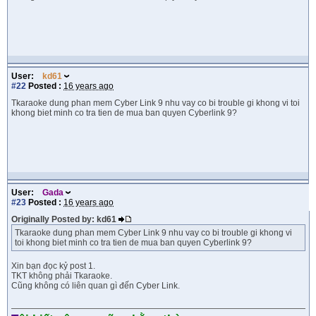
User:
kd61
#22
Posted :
16 years ago
Tkaraoke dung phan mem Cyber Link 9 nhu vay co bi trouble gi khong vi toi
khong biet minh co tra tien de mua ban quyen Cyberlink 9?
User:
Gada
#23
Posted :
16 years ago
Originally Posted by: kd61
Tkaraoke dung phan mem Cyber Link 9 nhu vay co bi trouble gi khong vi
toi khong biet minh co tra tien de mua ban quyen Cyberlink 9?
Xin bạn đọc kỷ post 1.
TKT không phải Tkaraoke.
Cũng không có liên quan gì đến Cyber Link.