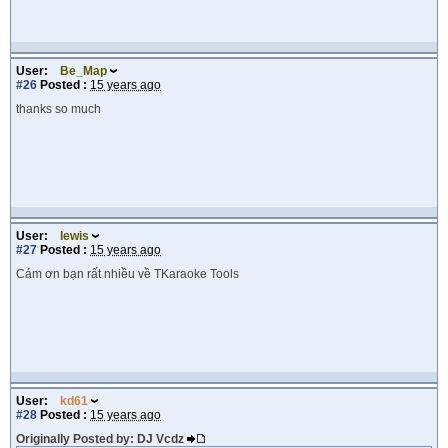
User:
Be_Map
#26
Posted :
15 years ago
thanks so much
User:
lewis
#27
Posted :
15 years ago
Cám ơn bạn rất nhiều về TKaraoke Tools
User:
kd61
#28
Posted :
15 years ago
Originally Posted by: DJ Vcdz