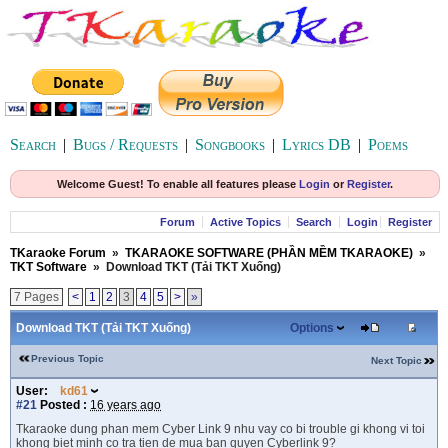
Search
|
Bugs / Requests
|
Songbooks
|
Lyrics DB
|
Poems
Welcome Guest! To enable all features please
Login
or
Register
.
Forum
Active Topics
Search
Login
Register
TKaraoke Forum
»
TKARAOKE SOFTWARE (PHẦN MỀM TKARAOKE)
»
TKT Software
»
Download TKT (Tải TKT Xuống)
7 Pages
<
1
2
3
4
5
>
»
Download TKT (Tải TKT Xuống)
Options
Previous Topic
Next Topic
User:
kd61
#21
Posted :
16 years ago
Tkaraoke dung phan mem Cyber Link 9 nhu vay co bi trouble gi khong vi toi
khong biet minh co tra tien de mua ban quyen Cyberlink 9?