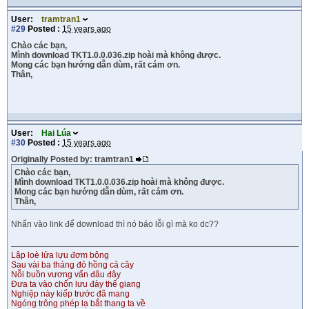
User:
tramtran1
#29
Posted :
15 years ago
Chào các bạn,
Mình download TKT1.0.0.036.zip hoài mà không được.
Mong các bạn hướng dẫn dùm, rất cám ơn.
Thân,
User:
Hai Lúa
#30
Posted :
15 years ago
Originally Posted by: tramtran1
Chào các bạn,
Mình download TKT1.0.0.036.zip hoài mà không được.
Mong các bạn hướng dẫn dùm, rất cám ơn.
Thân,
Nhấn vào link để download thì nó báo lỗi gì mà ko dc??
Lập loè lửa lựu đơm bông
Sau vài ba tháng đỏ hồng cả cây
Nỗi buồn vương vấn đâu đây
Đưa ta vào chốn lưu đày thế giang
Nghiệp này kiếp trước đã mang
Ngóng trông phép lạ bắt thang ta về