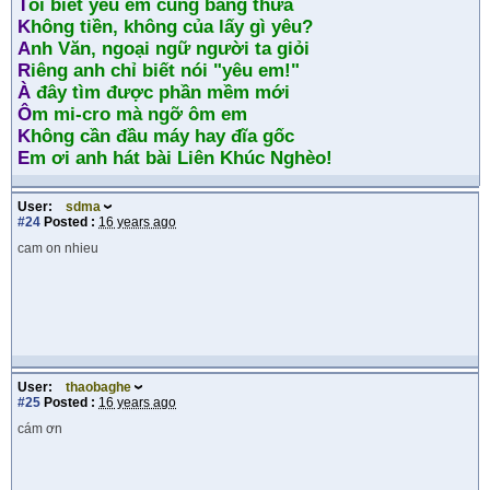
T
ôi biết yêu em cũng bằng thừa
K
hông tiền, không của lấy gì yêu?
A
nh Văn, ngoại ngữ người ta giỏi
R
iêng anh chỉ biết nói "yêu em!"
À
đây tìm được phần mềm mới
Ô
m mi-cro mà ngỡ ôm em
K
hông cần đầu máy hay đĩa gốc
E
m ơi anh hát bài Liên Khúc Nghèo!
User:
sdma
#24
Posted :
16 years ago
cam on nhieu
User:
thaobaghe
#25
Posted :
16 years ago
cám ơn