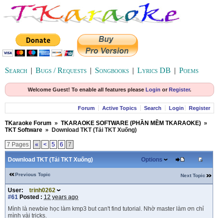
Search
|
Bugs / Requests
|
Songbooks
|
Lyrics DB
|
Poems
Welcome Guest! To enable all features please
Login
or
Register
.
Forum
Active Topics
Search
Login
Register
TKaraoke Forum
»
TKARAOKE SOFTWARE (PHẦN MỀM TKARAOKE)
»
TKT Software
»
Download TKT (Tải TKT Xuống)
7 Pages
«
<
5
6
7
Download TKT (Tải TKT Xuống)
Options
Previous Topic
Next Topic
User:
trinh0262
#61
Posted :
12 years ago
Mình là newbie học làm kmp3 but can't find tutorial. Nhờ master làm ơn chỉ
mình vài tricks.