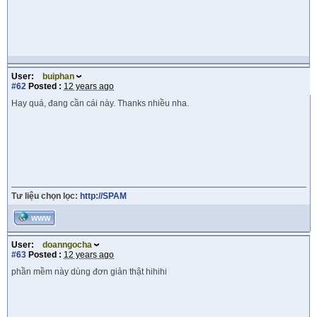
User:
buiphan
#62
Posted :
12 years ago
Hay quá, đang cần cái này. Thanks nhiều nha.
Tư liệu chọn lọc:
http://SPAM
WWW
User:
doanngocha
#63
Posted :
12 years ago
phần mềm này dùng đơn giản thật hihihi