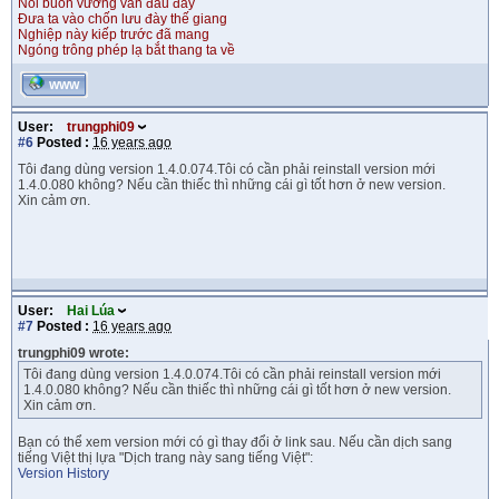
Nỗi buồn vương vấn đâu đây
Đưa ta vào chốn lưu đày thế giang
Nghiệp này kiếp trước đã mang
Ngóng trông phép lạ bắt thang ta về
WWW
User:
trungphi09
#6
Posted :
16 years ago
Tôi đang dùng version 1.4.0.074.Tôi có cần phải reinstall version mới
1.4.0.080 không? Nếu cần thiếc thì những cái gì tốt hơn ở new version.
Xin cảm ơn.
User:
Hai Lúa
#7
Posted :
16 years ago
trungphi09 wrote:
Tôi đang dùng version 1.4.0.074.Tôi có cần phải reinstall version mới
1.4.0.080 không? Nếu cần thiếc thì những cái gì tốt hơn ở new version.
Xin cảm ơn.
Bạn có thể xem version mới có gì thay đổi ở link sau. Nếu cần dịch sang
tiếng Việt thị lựa "Dịch trang này sang tiếng Việt":
Version History