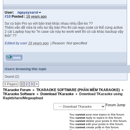
User:
ngayayxaroi
#10
Posted :
16 years ago
Sư cọ bản Pro so với bản trail khác nhau nhìu lắm ko ??
Thêm vấn đề nữa là nếu tui lấy bản Pro thì cái regs code có thể cùng active
2 cái Laptop hay ko "in case cái này ko work well thì có cái khác backup vậy
thôi".??
Edited by user
16 years ago
|
Reason: Not specified
WWW
Users browsing this topic
Guest
(2)
3 Pages
1
2
3
>
TKaraoke Forum
»
TKARAOKE SOFTWARE (PHẦN MỀM TKARAOKE)
»
TKaraoke Software
»
Download TKaraoke
»
Download TKaraoke using
Rapidshare/Megaupload
Forum Jump
You
cannot
post new topics in this forum.
You
cannot
reply to topics in this forum.
You
cannot
delete your posts in this forum.
You
cannot
edit your posts in this forum.
You
cannot
create polls in this forum.