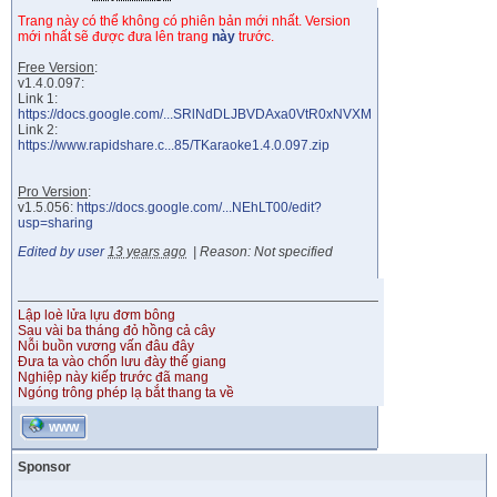
Trang này có thể không có phiên bản mới nhất. Version
mới nhất sẽ được đưa lên trang
này
trước.
Free Version
:
v1.4.0.097:
Link 1:
https://docs.google.com/...SRlNdDLJBVDAxa0VtR0xNVXM
Link 2:
https://www.rapidshare.c...85/TKaraoke1.4.0.097.zip
Pro Version
:
v1.5.056:
https://docs.google.com/...NEhLT00/edit?
usp=sharing
Edited by user
13 years ago
|
Reason: Not specified
Lập loè lửa lựu đơm bông
Sau vài ba tháng đỏ hồng cả cây
Nỗi buồn vương vấn đâu đây
Đưa ta vào chốn lưu đày thế giang
Nghiệp này kiếp trước đã mang
Ngóng trông phép lạ bắt thang ta về
WWW
Sponsor