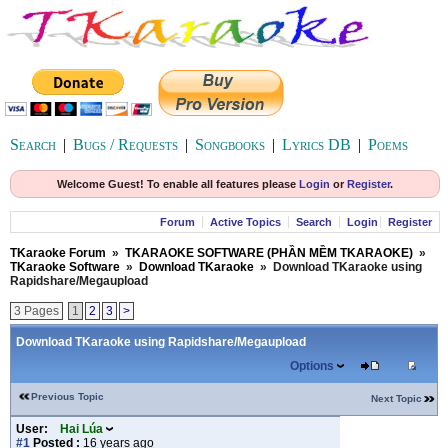
Search
|
Bugs / Requests
|
Songbooks
|
Lyrics DB
|
Poems
Welcome Guest! To enable all features please
Login
or
Register
.
Forum
Active Topics
Search
Login
Register
TKaraoke Forum
»
TKARAOKE SOFTWARE (PHẦN MỀM TKARAOKE)
»
TKaraoke Software
»
Download TKaraoke
»
Download TKaraoke using
Rapidshare/Megaupload
3 Pages
1
2
3
>
Download TKaraoke using Rapidshare/Megaupload
Options
Previous Topic
Next Topic
User:
Hai Lúa
#1
Posted :
16 years ago