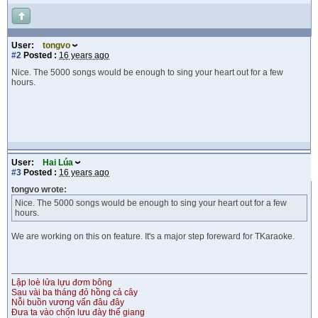
User:
tongvo
#2
Posted :
16 years ago
Nice. The 5000 songs would be enough to sing your heart out for a few
hours.
User:
Hai Lúa
#3
Posted :
16 years ago
tongvo wrote:
Nice. The 5000 songs would be enough to sing your heart out for a few
hours.
We are working on this on feature. It's a major step foreward for TKaraoke.
Lập loè lửa lựu đơm bông
Sau vài ba tháng đỏ hồng cả cây
Nỗi buồn vương vấn đâu đây
Đưa ta vào chốn lưu đày thế giang