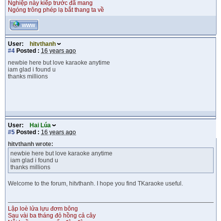
Nghiệp này kiếp trước đã mang
Ngóng trông phép lạ bắt thang ta về
WWW
User:
hitvthanh
#4
Posted :
16 years ago
newbie here but love karaoke anytime
iam glad i found u
thanks millions
User:
Hai Lúa
#5
Posted :
16 years ago
hitvthanh wrote:
newbie here but love karaoke anytime
iam glad i found u
thanks millions
Welcome to the forum, hitvthanh. I hope you find TKaraoke useful.
Lập loè lửa lựu đơm bông
Sau vài ba tháng đỏ hồng cả cây