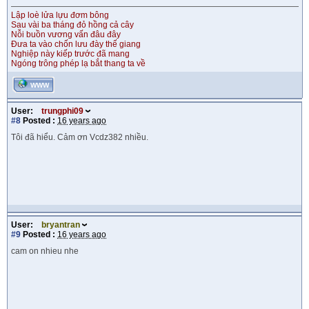
Lập loè lửa lựu đơm bông
Sau vài ba tháng đỏ hồng cả cây
Nỗi buồn vương vấn đâu đây
Đưa ta vào chốn lưu đày thế giang
Nghiệp này kiếp trước đã mang
Ngóng trông phép lạ bắt thang ta về
WWW
User:
trungphi09
#8
Posted :
16 years ago
Tôi đã hiểu. Cảm ơn Vcdz382 nhiều.
User:
bryantran
#9
Posted :
16 years ago
cam on nhieu nhe