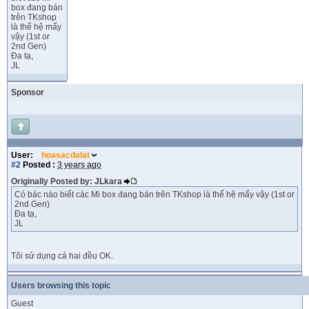
box đang bán
trên TKshop
là thế hệ mấy
vậy (1st or
2nd Gen)
Đa tạ,
JL
Sponsor
User:
hoasacdalat
#2
Posted :
3 years ago
Originally Posted by: JLkara
Có bác nào biết các Mi box đang bán trên TKshop là thế hệ mấy vậy (1st or
2nd Gen)
Đa tạ,
JL
Tôi sử dụng cả hai đều OK.
Users browsing this topic
Guest