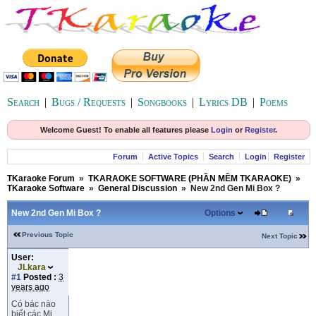
Search
|
Bugs / Requests
|
Songbooks
|
Lyrics DB
|
Poems
Welcome Guest! To enable all features please
Login
or
Register
.
Forum
Active Topics
Search
Login
Register
TKaraoke Forum
»
TKARAOKE SOFTWARE (PHẦN MỀM TKARAOKE)
»
TKaraoke Software
»
General Discussion
»
New 2nd Gen Mi Box ?
New 2nd Gen Mi Box ?
Options
Previous Topic
Next Topic
User:
JLkara
#1
Posted :
3
years ago
Có bác nào
biết các Mi