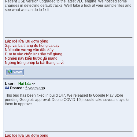
Recent USB version upgraded to the latest VLC engine. We noticed some
changes in detecting default tracks. We'll take a look at your sample files and
see what we can do to fix it.
Lập loè lửa lựu đơm bông
Sau vài ba tháng đỏ hồng cả cây
Nỗi buồn vương vấn đâu đây
Đưa ta vào chốn lưu đày thế giang
Nghiệp này kiếp trước đã mang
Ngóng trông phép lạ bắt thang ta về
WWW
User:
Hai Lúa
#4
Posted :
5 years ago
This bug has been fixed in build 147. We released to Google Play Store
pending Google's approval. Due to COVID-19, it could take several days for
them to approve.
Lập loè lửa lựu đơm bông