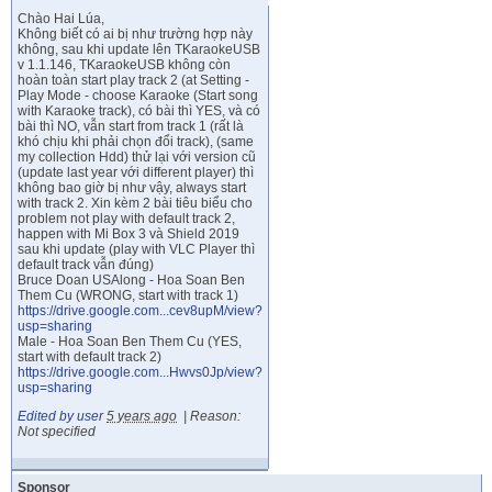
Chào Hai Lúa,
Không biết có ai bị như trường hợp này
không, sau khi update lên TKaraokeUSB
v 1.1.146, TKaraokeUSB không còn
hoàn toàn start play track 2 (at Setting -
Play Mode - choose Karaoke (Start song
with Karaoke track), có bài thì YES, và có
bài thì NO, vẫn start from track 1 (rất là
khó chịu khi phải chọn đổi track), (same
my collection Hdd) thử lại với version cũ
(update last year với different player) thì
không bao giờ bị như vậy, always start
with track 2. Xin kèm 2 bài tiêu biểu cho
problem not play with default track 2,
happen with Mi Box 3 và Shield 2019
sau khi update (play with VLC Player thì
default track vẫn đúng)
Bruce Doan USAlong - Hoa Soan Ben
Them Cu (WRONG, start with track 1)
https://drive.google.com...cev8upM/view?
usp=sharing
Male - Hoa Soan Ben Them Cu (YES,
start with default track 2)
https://drive.google.com...Hwvs0Jp/view?
usp=sharing
Edited by user
5 years ago
|
Reason:
Not specified
Sponsor