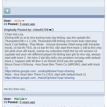
User:
locky
#2
Posted :
5 years ago
Originally Posted by: chino91709
Chào Hai Lúa,
Không biết có ai bị như trường hợp này không, sau khi update lên
TKaraokeUSB v 1.1.146, TKaraokeUSB không còn hoàn toàn start play
track 2 (at Setting - Play Mode - choose Karaoke (Start song with Karaoke
track), có bài thì YES, và có bài thì NO, vẫn start from track 1 (rất là khó chịu
khi phải chọn đổi track), (same my collection Hdd) thử lại với version cũ
(update last year với different player) thì không bao giờ bị như vậy, always
start with track 2. Xin kèm 2 bài tiêu biểu cho problem not play with default
track 2, happen with Mi Box 3 và Shield 2019 sau khi update
Bruce Doan USAlong - Hoa Soan Ben Them Cu (WRONG, start with track
1)
https://drive.google.com...cev8upM/view?usp=sharing
Male - Hoa Soan Ben Them Cu (YES, start with default track 2)
https://drive.google.com...Hwvs0Jp/view?usp=sharing
me too (hen xui)....
User:
Hai Lúa
#3
Posted :
5 years ago