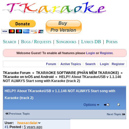
Search
|
Bugs / Requests
|
Songbooks
|
Lyrics DB
|
Poems
Welcome Guest! To enable all features please
Login
or
Register
.
Forum
Active Topics
Search
Login
Register
TKaraoke Forum
»
TKARAOKE SOFTWARE (PHẦN MỀM TKARAOKE)
»
TKaraoke on tvOS and Android
»
HELP!! About TKaraokeUSB v 1.1.146
NOT ALWAYS Start song with Karaoke (track 2)
HELP!! About TKaraokeUSB v 1.1.146 NOT ALWAYS Start song with
Karaoke (track 2)
Options
Previous Topic
Next Topic
User:
hoasacdalat
#1
Posted :
5 years ago