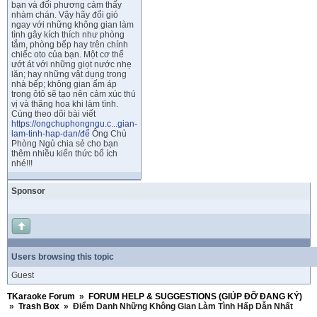
bạn và đối phương cảm thấy
nhàm chán. Vậy hãy đổi gió
ngay với những không gian làm
tình gây kích thích như phòng
tắm, phòng bếp hay trên chính
chiếc oto của bạn. Một cơ thể
ướt át với những giọt nước nhẹ
lăn; hay những vật dụng trong
nhà bếp; không gian ấm áp
trong ôtô sẽ tạo nên cảm xúc thú
vị và thăng hoa khi làm tình.
Cùng theo dõi bài viết
https://ongchuphongngu.c...gian-
lam-tinh-hap-dan/để
Ông Chủ
Phòng Ngủ chia sẻ cho bạn
thêm nhiều kiến thức bổ ích
nhé!!!
Sponsor
Users browsing this topic
Guest
TKaraoke Forum
»
FORUM HELP & SUGGESTIONS (GIÚP ĐỠ ĐANG KÝ)
»
Trash Box
»
Điểm Danh Những Không Gian Làm Tình Hấp Dẫn Nhất