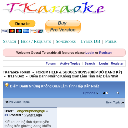
Search
|
Bugs / Requests
|
Songbooks
|
Lyrics DB
|
Poems
Welcome Guest! To enable all features please
Login
or
Register
.
Forum
Active Topics
Search
Login
Register
TKaraoke Forum
»
FORUM HELP & SUGGESTIONS (GIÚP ĐỠ ĐANG KÝ)
»
Trash Box
»
Điểm Danh Những Không Gian Làm Tình Hấp Dẫn Nhất
Điểm Danh Những Không Gian Làm Tình Hấp Dẫn Nhất
Options
Previous Topic
Next Topic
User:
ongchuphongngu
#1
Posted :
6 years ago
Kiểu quan hệ tình dục truyền
thống trên giường đang khiến