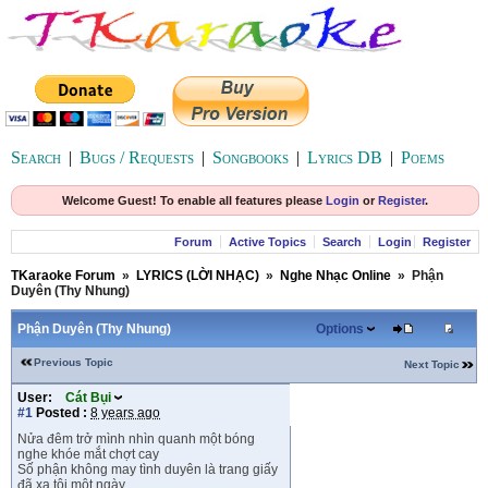
Search
|
Bugs / Requests
|
Songbooks
|
Lyrics DB
|
Poems
Welcome Guest! To enable all features please
Login
or
Register
.
Forum
Active Topics
Search
Login
Register
TKaraoke Forum
»
LYRICS (LỜI NHẠC)
»
Nghe Nhạc Online
»
Phận
Duyên (Thy Nhung)
Phận Duyên (Thy Nhung)
Options
Previous Topic
Next Topic
User:
Cát Bụi
#1
Posted :
8 years ago
Nửa đêm trở mình nhìn quanh một bóng
nghe khóe mắt chợt cay
Số phận không may tình duyên là trang giấy
đã xa tôi một ngày