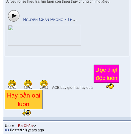
Ai yêu rồi sẽ hiểu trái tim luôn còn thiếu thủy chung chỉ một điều.
Nguyên Chấn Phong - Thy Nhung - Phận Duyên
ACE bây giờ hát hay quá
User:
Ba Chéo
#3
Posted :
8 years ago