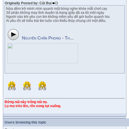
Originally Posted by: Cát Bụi
Nửa đêm trở mình nhìn quanh một bóng nghe khóe mắt chợt cay
Số phận không may tình duyên là trang giấy đã xa tôi một ngày
Người nào khi yêu con tim không mềm yếu để giờ buồn quạnh hiu
Ai yêu rồi sẽ hiểu trái tim luôn còn thiếu thủy chung chỉ một điều.
Nguyên Chấn Phong - Thy Nhung - Phận Duyên
Đứng núi này trông núi nọ.
Lọ mọ trèo lên, rên xong tụt xuống.
Users browsing this topic