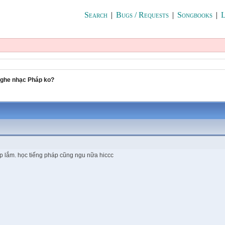
Search
|
Bugs / Requests
|
Songbooks
|
L
 nghe nhạc Pháp ko?
p lắm. học tiếng pháp cũng ngu nữa hiccc