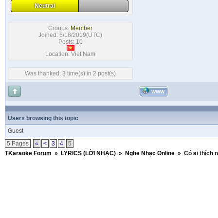
Neutral
Groups:
Member
Joined: 6/18/2019(UTC)
Posts: 10
Location: Viet Nam
Was thanked: 3 time(s) in 2 post(s)
WWW
Users browsing this topic
Guest
5 Pages
«
<
3
4
5
TKaraoke Forum
»
LYRICS (LỜI NHẠC)
»
Nghe Nhạc Online
»
Có ai thích