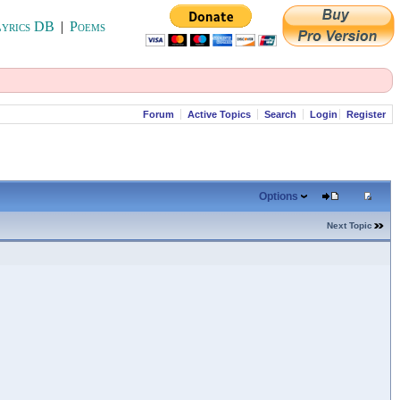
yrics DB
|
Poems
Forum
Active Topics
Search
Login
Register
Options
Next Topic