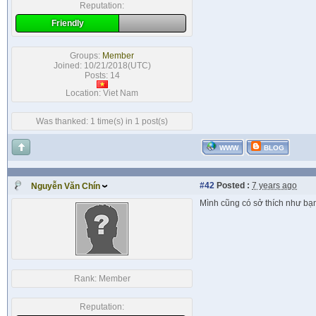
Reputation:
Friendly
Groups:
Member
Joined: 10/21/2018(UTC)
Posts: 14
Location: Viet Nam
Was thanked: 1 time(s) in 1 post(s)
WWW
BLOG
#42
Posted :
7 years ago
Nguyễn Văn Chín
Mình cũng có sở thích như bạn
Rank:
Member
Reputation: