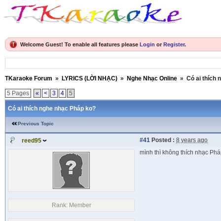
Welcome Guest! To enable all features please
Login
or
Register
.
TKaraoke Forum
»
LYRICS (LỜI NHẠC)
»
Nghe Nhạc Online
»
Có ai thích
5 Pages
«
<
3
4
5
Có ai thích nghe nhạc Pháp ko?
Previous Topic
#41
Posted :
8 years ago
reed95
mình thì không thích nhạc Phá
Rank:
Member