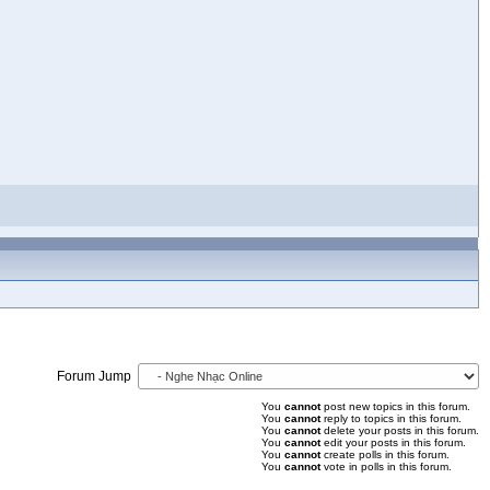
Forum Jump
You
cannot
post new topics in this forum.
You
cannot
reply to topics in this forum.
You
cannot
delete your posts in this forum.
You
cannot
edit your posts in this forum.
You
cannot
create polls in this forum.
You
cannot
vote in polls in this forum.