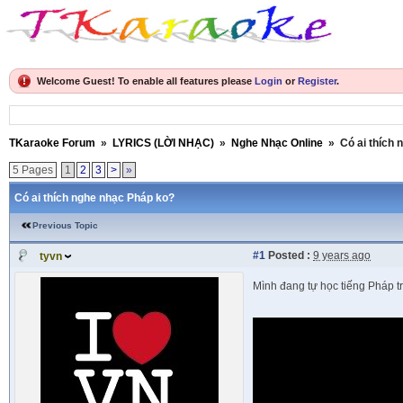
Welcome Guest! To enable all features please
Login
or
Register
.
TKaraoke Forum
»
LYRICS (LỜI NHẠC)
»
Nghe Nhạc Online
»
Có ai thích
5 Pages
1
2
3
>
»
Có ai thích nghe nhạc Pháp ko?
Previous Topic
#1
Posted :
9 years ago
tyvn
Mình đang tự học tiếng Pháp tr