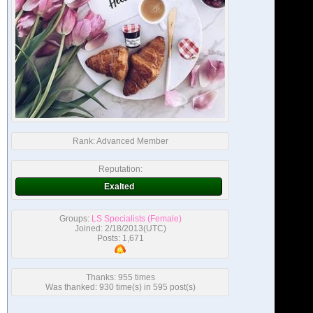
Rank:
Advanced Member
Reputation:
Exalted
Groups:
LS Specialists (Female)
Joined: 2/18/2013(UTC)
Posts: 1,671
Thanks: 955 times
Was thanked: 930 time(s) in 595 post(s)