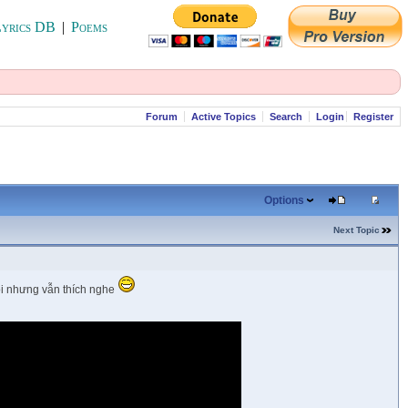
yrics DB
|
Poems
Forum
Active Topics
Search
Login
Register
Options
Next Topic
hôi nhưng vẫn thích nghe