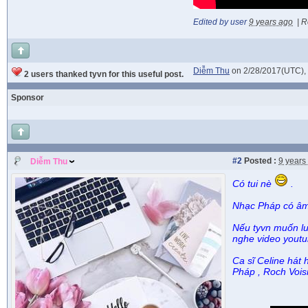
Edited by user
9 years ago
|
R
Diễm Thu
on 2/28/2017(UTC),
2 users thanked tyvn for this useful post.
Sponsor
#2
Posted :
9 years
Diễm Thu
Có tui nè
.
Nhạc Pháp có âm
Nếu tyvn muốn lu
nghe video youtub
Ca sĩ Celine hát 
Pháp , Roch Vois