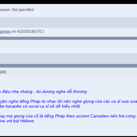
eason: Not specified
anngu
on 4/20/2018(UTC)
 ago
 điệu nhẹ nhàng , du dương nghe dễ thương .
yện nghe tiếng Pháp từ nhạc thì nên nghe giọng của các ca sĩ xưa xưa 
e karaoke có vocal ca sĩ sẽ dễ hiểu nhất.
hay mà giọng của cổ là tiếng Pháp theo accent Canadien nên hơi cứng c
ine với bài Hélène