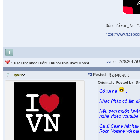
Sống để vui _ Vui để 
https://www.faceboo
tyvn
on 2/28/2017(
1 user thanked Diễm Thu for this useful post.
#3
Posted :
9 years ago
tyvn
Originally Posted by: 
Có tui nè
.
Nhạc Pháp có âm đi
Nếu tyvn muốn luyện
nghe video youtube k
Ca sĩ Celine hát hay
Roch Voisine với bà