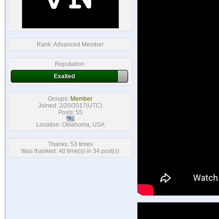
Rank:
Advanced Member
Reputation:
Exalted
Groups:
Member
Joined: 2/20/2017(UTC)
Posts: 55
Location: Oklahoma, USA
Thanks: 53 times
Was thanked: 40 time(s) in 34 post(s)