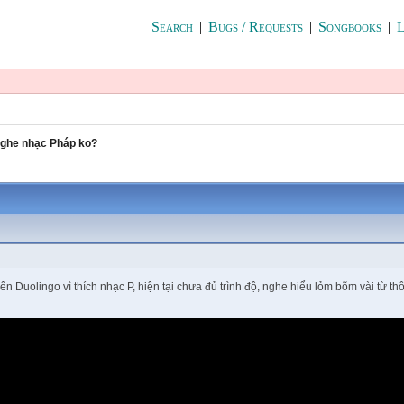
Search
|
Bugs / Requests
|
Songbooks
|
L
 nghe nhạc Pháp ko?
ên Duolingo vì thích nhạc P, hiện tại chưa đủ trình độ, nghe hiểu lỏm bõm vài từ t