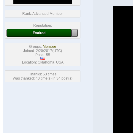
Rank:
Advanced Member
Reputation:
Exalted
Groups:
Member
Joined: 2/20/2017(UTC)
Posts: 55
Location: Oklahoma, USA
Thanks: 53 times
Was thanked: 40 time(s) in 34 post(s)