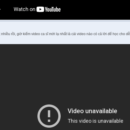
nhiều rồi, giờ kiếm video ca sĩ mới lạ nhất là cái video nào có cả lời để học cho d