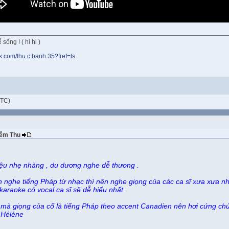
sống ! ( hi hi )
k.com/thu.c.banh.35?fref=ts
UTC)
Diễm Thu
ệu nhẹ nhàng , du dương nghe dễ thương .
 nghe tiếng Pháp từ nhạc thì nên nghe giọng của các ca sĩ xưa xưa như
araoke có vocal ca sĩ sẽ dễ hiểu nhất.
 mà giọng của cổ là tiếng Pháp theo accent Canadien nên hơi cứng chút 
i Hélène