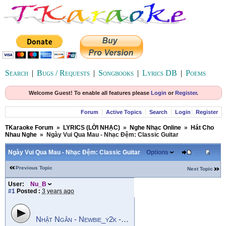
Search
|
Bugs / Requests
|
Songbooks
|
Lyrics DB
|
Poems
Welcome Guest! To enable all features please
Login
or
Register
.
Forum
Active Topics
Search
Login
Register
TKaraoke Forum
»
LYRICS (LỜI NHẠC)
»
Nghe Nhạc Online
»
Hát Cho
Nhau Nghe
»
Ngày Vui Qua Mau - Nhạc Đệm: Classic Guitar
Ngày Vui Qua Mau - Nhạc Đệm: Classic Guitar
Options
Previous Topic
Next Topic
User:
Nu_B
#1
Posted :
3 years ago
Nhật Ngân - Newbie_y2k - Ngày Vui Qua Mau