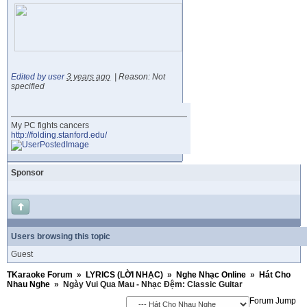
Edited by user
3 years ago
|
Reason: Not
specified
My PC fights cancers
http://folding.stanford.edu/
Sponsor
Users browsing this topic
Guest
TKaraoke Forum
»
LYRICS (LỜI NHẠC)
»
Nghe Nhạc Online
»
Hát Cho
Nhau Nghe
»
Ngày Vui Qua Mau - Nhạc Đệm: Classic Guitar
Forum Jump