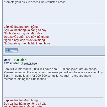
promote your nick to access the restricted areas.
Lập loè lửa lựu đơm bông
Sau vài ba tháng đỏ hồng cả cây
Nỗi buồn vương vấn đâu đây
Đưa ta vào chốn lưu đày thế giang
Nghiệp này kiếp trước đã mang
Ngóng trông phép lạ bắt thang ta về
WWW
User:
Hai Lúa
#32
Posted :
9 years ago
Looks like this month (July) will have about 130 songs (25 are 4K songs).
Please download the songs now because you will not have access after July
31st. I'm going to aim for 200-300 songs for August if there are more
members joining the club to fund it.
Lập loè lửa lựu đơm bông
Sau vài ba tháng đỏ hồng cả cây