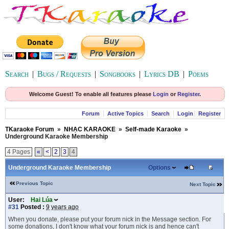
Search
|
Bugs / Requests
|
Songbooks
|
Lyrics DB
|
Poems
Welcome Guest! To enable all features please
Login
or
Register
.
Forum
Active Topics
Search
Login
Register
TKaraoke Forum
»
NHẠC KARAOKE
»
Self-made Karaoke
»
Underground Karaoke Membership
4 Pages
«
<
2
3
4
Underground Karaoke Membership
Options
Previous Topic
Next Topic
User:
Hai Lúa
#31
Posted :
9 years ago
When you donate, please put your forum nick in the Message section. For
some donations, I don't know what your forum nick is and hence can't