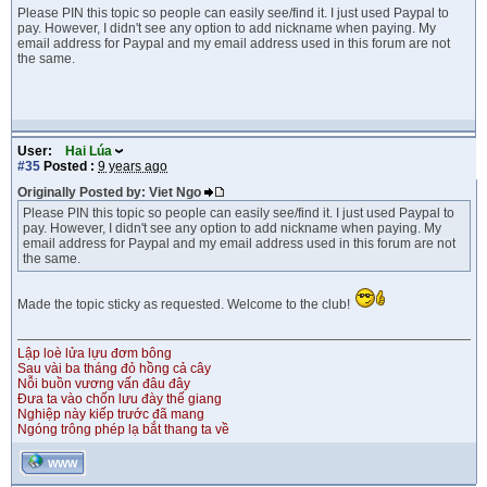
Please PIN this topic so people can easily see/find it. I just used Paypal to
pay. However, I didn't see any option to add nickname when paying. My
email address for Paypal and my email address used in this forum are not
the same.
User:
Hai Lúa
#35
Posted :
9 years ago
Originally Posted by: Viet Ngo
Please PIN this topic so people can easily see/find it. I just used Paypal to
pay. However, I didn't see any option to add nickname when paying. My
email address for Paypal and my email address used in this forum are not
the same.
Made the topic sticky as requested. Welcome to the club!
Lập loè lửa lựu đơm bông
Sau vài ba tháng đỏ hồng cả cây
Nỗi buồn vương vấn đâu đây
Đưa ta vào chốn lưu đày thế giang
Nghiệp này kiếp trước đã mang
Ngóng trông phép lạ bắt thang ta về
WWW