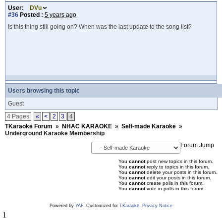
User:
DVu
#36
Posted :
5 years ago
Is this thing still going on? When was the last update to the song list?
Users browsing this topic
Guest
4 Pages
«
<
2
3
4
TKaraoke Forum
»
NHẠC KARAOKE
»
Self-made Karaoke
»
Underground Karaoke Membership
Forum Jump
You
cannot
post new topics in this forum.
You
cannot
reply to topics in this forum.
You
cannot
delete your posts in this forum.
You
cannot
edit your posts in this forum.
You
cannot
create polls in this forum.
You
cannot
vote in polls in this forum.
Powered by
YAF
. Customized for
TKaraoke
.
Privacy Notice
1