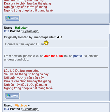
Nỗi buồn vương vấn đâu đây
Đưa ta vào chốn lưu đày thế giang
Nghiệp này kiếp trước đã mang
Ngóng trông phép lạ bắt thang ta về
WWW
User:
Hai Lúa
#33
Posted :
9 years ago
Originally Posted by: meomapsiufam
Donate ở đâu vậy anh HL ơi
From now on, please click on
Join the Club
link on
post #
1 to join this
underground club.
Lập loè lửa lựu đơm bông
Sau vài ba tháng đỏ hồng cả cây
Nỗi buồn vương vấn đâu đây
Đưa ta vào chốn lưu đày thế giang
Nghiệp này kiếp trước đã mang
Ngóng trông phép lạ bắt thang ta về
WWW
User:
Viet Ngo
#34
Posted :
9 years ago