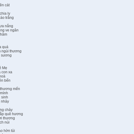
ên cát
chia ly
 áo trắng
ưa nắng
ếng ve ngân
 thâm
a quá
 ngùi thương
ờ sương
ê Mẹ
 con xa
nhoà
rên bến
m thương mến
 mình
 sinh
á nhảy
òng chảy
hắp quê hương
ời thương
ch núi
o hờn tủi