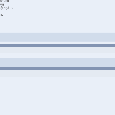
 chung
ung
ệt ngã ..?
16