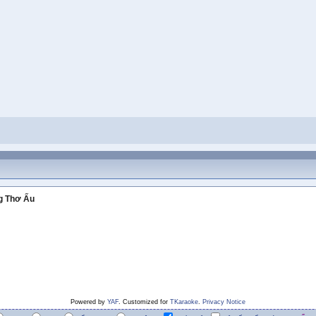
g Thơ Ấu
Powered by
YAF
. Customized for
TKaraoke
.
Privacy Notice