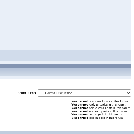
Forum Jump
You
cannot
post new topics in this forum.
You
cannot
reply to topics in this forum.
You
cannot
delete your posts in this forum.
You
cannot
edit your posts in this forum.
You
cannot
create polls in this forum.
You
cannot
vote in polls in this forum.