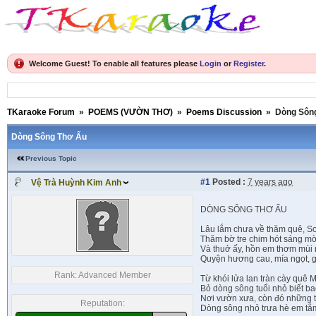
Welcome Guest! To enable all features please
Login
or
Register
.
TKaraoke Forum
»
POEMS (VƯỜN THƠ)
»
Poems Discussion
»
Dòng Sôn
Dòng Sông Thơ Ấu
Previous Topic
#1
Posted :
7 years ago
Vệ Trà Huỳnh Kim Anh
DÒNG SÔNG THƠ ẤU
Lâu lắm chưa về thăm quê, S
Thăm bờ tre chim hót sáng m
Và thuở ấy, hồn em thơm mùi
Quyện hương cau, mía ngọt, 
Rank:
Advanced Member
Từ khói lửa lan tràn cày quê 
Bỏ dòng sông tuổi nhỏ biết ba
Nơi vườn xưa, còn đó những 
Reputation:
Dòng sông nhỏ trưa hè em tắ