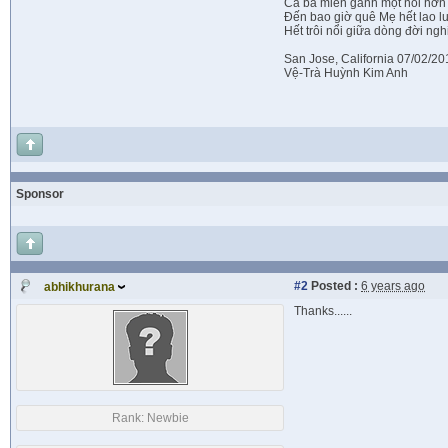
Cả ba miền gánh một nỗi hờn
Đến bao giờ quê Mẹ hết lao l
Hết trôi nổi giữa dòng đời nghi
San Jose, California 07/02/20
Vệ-Trà Huỳnh Kim Anh
Sponsor
#2
Posted :
6 years ago
abhikhurana
Thanks......
Rank:
Newbie