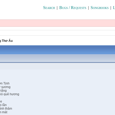
Search
|
Bugs / Requests
|
Songbooks
|
L
g Thơ Ấu
ơn Tịnh
ờ sương
 nắng
gió quê hương
Mẹ
o lần
tình thâm
m mát