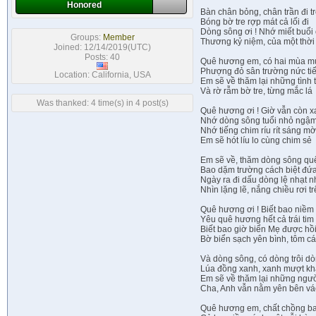
Honored
Bàn chân bỏng, chân trần đi tr
Bóng bờ tre rợp mát cả lối đi
Dòng sông ơi ! Nhớ miết buổi 
Groups:
Member
Thương kỷ niệm, của một thời
Joined: 12/14/2019(UTC)
Posts: 40
Quê hương em, có hai mùa m
Phượng đỏ sân trường nức ti
Location: California, USA
Em sẽ về thăm lại những tình
Và rờ rẫm bờ tre, từng mắc lá
Was thanked: 4 time(s) in 4 post(s)
Quê hương ơi ! Giờ vẫn còn x
Nhớ dòng sông tuổi nhỏ ngậm
Nhớ tiếng chim ríu rít sáng m
Em sẽ hót líu lo cùng chim sẻ
Em sẽ về, thăm dòng sông qu
Bao dặm trường cách biệt đứa
Ngày ra đi dấu dòng lệ nhạt 
Nhìn lặng lẽ, nắng chiều rơi t
Quê hương ơi ! Biết bao niề
Yêu quê hương hết cả trái tim
Biết bao giờ biển Mẹ được hồi
Bờ biển sạch yên bình, tôm c
Và dòng sông, có dòng trôi d
Lúa đồng xanh, xanh mượt k
Em sẽ về thăm lại những ngư
Cha, Anh vẫn nằm yên bên vá
Quê hương em, chất chồng ba