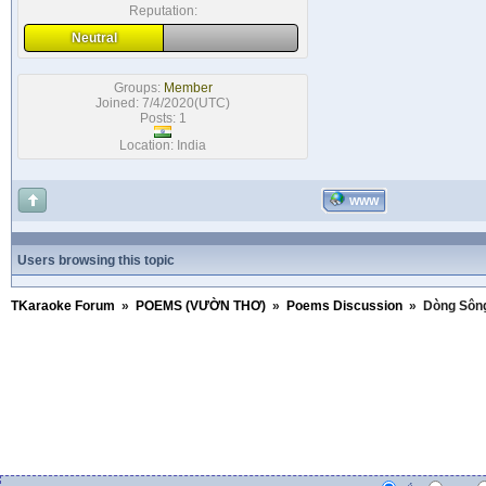
Reputation:
Neutral
Groups:
Member
Joined: 7/4/2020(UTC)
Posts: 1
Location: India
WWW
Users browsing this topic
TKaraoke Forum
»
POEMS (VƯỜN THƠ)
»
Poems Discussion
»
Dòng Sôn
1