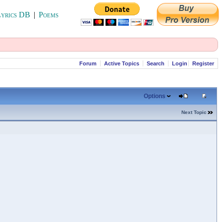
yrics DB
|
Poems
Forum
Active Topics
Search
Login
Register
Options
Next Topic