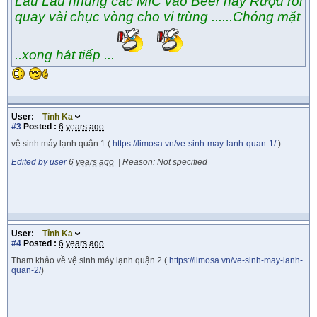
Lâu Lâu nhúng các MIC vào Beer hay Rượu rồi
quay vài chục vòng cho vi trùng ......Chóng mặt
..xong hát tiếp ...
User:
Tỉnh Ka
#3
Posted :
6 years ago
vệ sinh máy lạnh quận 1 (
https://limosa.vn/ve-sinh-may-lanh-quan-1/
).
Edited by user
6 years ago
|
Reason: Not specified
User:
Tỉnh Ka
#4
Posted :
6 years ago
Tham khảo về vệ sinh máy lạnh quận 2 (
https://limosa.vn/ve-sinh-may-lanh-
quan-2/
)