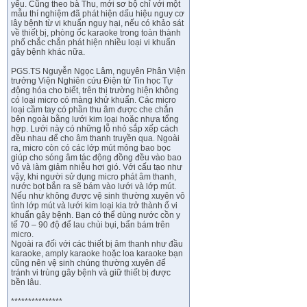
yếu. Cũng theo bà Thu, mới sơ bộ chỉ với một
mẫu thí nghiệm đã phát hiện dấu hiệu nguy cơ
lây bệnh từ vi khuẩn nguy hại, nếu có khảo sát
về thiết bị, phòng ốc karaoke trong toàn thành
phố chắc chắn phát hiện nhiều loại vi khuẩn
gây bệnh khác nữa.
PGS.TS Nguyễn Ngọc Lâm, nguyên Phân Viện
trưởng Viện Nghiên cứu Điện tử Tin học Tự
động hóa cho biết, trên thị trường hiện không
có loại micro có màng khử khuẩn. Các micro
loại cầm tay có phần thu âm được che chắn
bên ngoài bằng lưới kim loại hoặc nhựa tổng
hợp. Lưới này có những lỗ nhỏ sắp xếp cách
đều nhau để cho âm thanh truyền qua. Ngoài
ra, micro còn có các lớp mút mỏng bao bọc
giúp cho sóng âm tác động đồng đều vào bao
vỏ và làm giảm nhiễu hơi gió. Với cấu tạo như
vậy, khi người sử dụng micro phát âm thanh,
nước bọt bắn ra sẽ bám vào lưới và lớp mút.
Nếu như không được vệ sinh thường xuyên vô
tình lớp mút và lưới kim loại kia trở thành ổ vi
khuẩn gây bệnh. Bạn có thể dùng nước cồn y
tế 70 – 90 độ để lau chùi bụi, bẩn bám trên
micro.
Ngoài ra đối với các thiết bị âm thanh như đầu
karaoke, amply karaoke hoặc loa karaoke bạn
cũng nên vệ sinh chúng thường xuyên để
tránh vi trùng gây bệnh và giữ thiết bị được
bền lâu.
***************