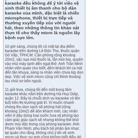
karaoke đều không để ý tới việc vệ
sinh thiết bị âm thanh cho bộ dàn
karaoke của mình, đặc biệt là chiếc
microphone, thiết bị trực tiếp và
thường xuyên tiếp xúc với người
hát, theo những thông tin khảo sát
thực tế cho thấy micro là nguồn lây
bệnh cực lớn.
10 giờ sáng, chúng tôi có mặt tại địa điểm
karaoke trên đường Lê Đức Thọ, thuộc quận
Gò Vấp, TPHCM. Căn phòng rộng khoảng
20m2, sặc sụa mùi thuốc lá, lẫn mùi bia, quyện
vào mùi máy lạnh đến ngạt thở. Anh Trần Minh
nhân viên quán cho biết, đêm khách tới ca hát
đến tận khuya, sáng ra nhân viên chưa kịp dọn
dẹp. Việc vệ sinh micro cũng chỉ thỉnh thoảng
lau chùi sơ bên ngoài.
11 giờ trưa, chúng tôi đến một trung tâm
karaoke khác nằm trên đường Hà Huy Giáp,
quận 12. Đây là chuỗi dịch vụ karaoke có tên
tuổi trên thị trường giải trí. Vì muốn nhanh
chóng thu dọn sạch sẽ phòng hát (rộng
khoảng 10m2) để đón khách mới, các nhân
viên ở đây dùng loại nước hoa xịt phòng tạo
cảm giác giác sạch sẽ nhưng không thể khử
được mùi đặc trưng của phòng karaoke. Anh
Phạm Văn Ninh, phụ trách bộ phận âm nhạc
tại quán cho rằng, không chú ý tới vệ sinh
micro và thực sự anh cũng không biết điều đó,