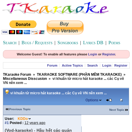
Search
|
Bugs / Requests
|
Songbooks
|
Lyrics DB
|
Poems
Welcome Guest! To enable all features please
Login
or
Register
.
Forum
Active Topics
Search
Login
Register
TKaraoke Forum
»
TKARAOKE SOFTWARE (PHẦN MỀM TKARAOKE)
»
Miscellaneous Disscusion
»
vi khuẩn từ micro hát karaoke ... các Cụ về
VN nên xem ...
vi khuẩn từ micro hát karaoke ... các Cụ về VN nên xem ...
Options
Previous Topic
Next Topic
User:
KDDo
#1
Posted :
12 years ago
(Vod-karaoke) - Hầu hết các quán