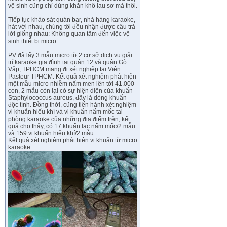
vệ sinh cũng chỉ dùng khăn khô lau sơ mà thôi.
Tiếp tục khảo sát quán bar, nhà hàng karaoke,
hát với nhau, chúng tôi đều nhận được câu trả
lời giống nhau: Không quan tâm đến việc vệ
sinh thiết bị micro.
PV đã lấy 3 mẫu micro từ 2 cơ sở dịch vụ giải
trí karaoke gia đình tại quận 12 và quận Gò
Vấp, TPHCM mang đi xét nghiệp tại Viện
Pasteur TPHCM. Kết quả xét nghiệm phát hiện
một mẫu micro nhiễm nấm men lên tới 41.000
con, 2 mẫu còn lại có sự hiện diện của khuẩn
Staphylococcus aureus, đây là dòng khuẩn
độc tính. Đồng thời, cũng tiến hành xét nghiệm
vi khuẩn hiếu khí và vi khuẩn nấm mốc tại
phòng karaoke của những địa điểm trên, kết
quả cho thấy, có 17 khuẩn lạc nấm mốc/2 mẫu
và 159 vi khuẩn hiếu khí/2 mẫu.
Kết quả xét nghiệm phát hiện vi khuẩn từ micro
karaoke.