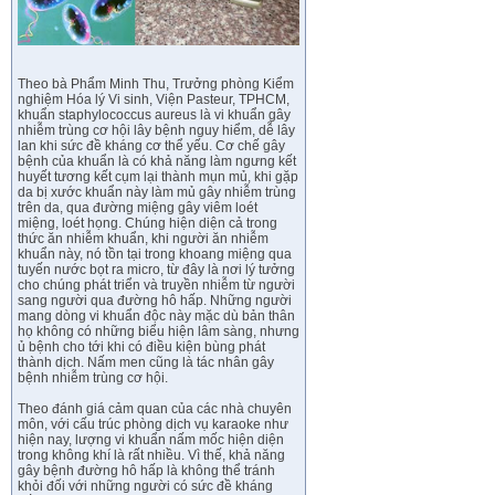
Theo bà Phẩm Minh Thu, Trưởng phòng Kiểm
nghiệm Hóa lý Vi sinh, Viện Pasteur, TPHCM,
khuẩn staphylococcus aureus là vi khuẩn gây
nhiễm trùng cơ hội lây bệnh nguy hiểm, dễ lây
lan khi sức đề kháng cơ thể yếu. Cơ chế gây
bệnh của khuẩn là có khả năng làm ngưng kết
huyết tương kết cụm lại thành mụn mủ, khi gặp
da bị xước khuẩn này làm mủ gây nhiễm trùng
trên da, qua đường miệng gây viêm loét
miệng, loét họng. Chúng hiện diện cả trong
thức ăn nhiễm khuẩn, khi người ăn nhiễm
khuẩn này, nó tồn tại trong khoang miệng qua
tuyến nước bọt ra micro, từ đây là nơi lý tưởng
cho chúng phát triển và truyền nhiễm từ người
sang người qua đường hô hấp. Những người
mang dòng vi khuẩn độc này mặc dù bản thân
họ không có những biểu hiện lâm sàng, nhưng
ủ bệnh cho tới khi có điều kiện bùng phát
thành dịch. Nấm men cũng là tác nhân gây
bệnh nhiễm trùng cơ hội.
Theo đánh giá cảm quan của các nhà chuyên
môn, với cấu trúc phòng dịch vụ karaoke như
hiện nay, lượng vi khuẩn nấm mốc hiện diện
trong không khí là rất nhiều. Vì thế, khả năng
gây bệnh đường hô hấp là không thể tránh
khỏi đối với những người có sức đề kháng