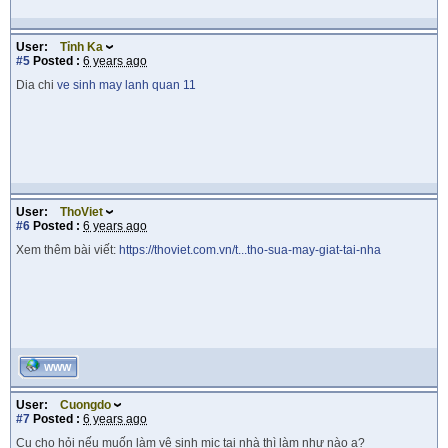
User:
Tỉnh Ka
#5
Posted :
6 years ago
Dia chi
ve sinh may lanh quan 11
User:
ThoViet
#6
Posted :
6 years ago
Xem thêm bài viết:
https://thoviet.com.vn/t...tho-sua-may-giat-tai-nha
WWW
User:
Cuongdo
#7
Posted :
6 years ago
Cụ cho hỏi nếu muốn làm vệ sinh mic tại nhà thì làm như nào ạ?