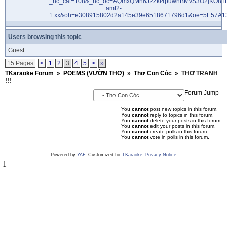
Users browsing this topic
Guest
15 Pages
<
1
2
3
4
5
>
»
TKaraoke Forum
»
POEMS (VƯỜN THƠ)
»
Thơ Con Cóc
»
THƠ TRANH
!!!
Forum Jump
You
cannot
post new topics in this forum.
You
cannot
reply to topics in this forum.
You
cannot
delete your posts in this forum.
You
cannot
edit your posts in this forum.
You
cannot
create polls in this forum.
You
cannot
vote in polls in this forum.
Powered by
YAF
. Customized for
TKaraoke
.
Privacy Notice
1