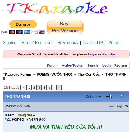
Search
|
Bugs / Requests
|
Songbooks
|
Lyrics DB
|
Poems
Welcome Guest! To enable all features please
Login
or
Register
.
Forum
Active Topics
Search
Login
Register
TKaraoke Forum
»
POEMS (VƯỜN THƠ)
»
Thơ Con Cóc
»
THƠ TRANH
!!!
15 Pages
<
1
2
3
4
5
>
»
THƠ TRANH !!!
Options
Previous Topic
Next Topic
User:
dang dat
#21
Posted :
7 years ago
MƯA VÀ TÌNH YÊU CỦA TÔI !!!