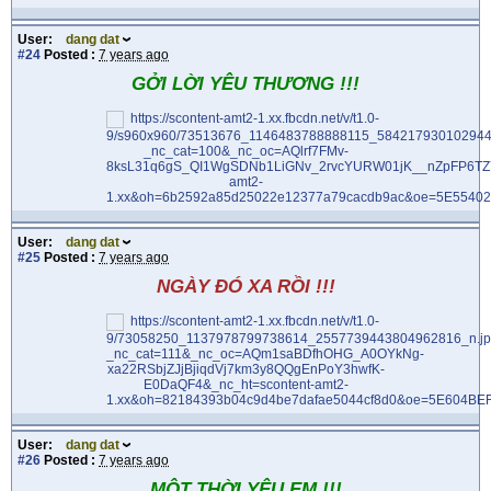
User:
dang dat
#24
Posted :
7 years ago
GỞI LỜI YÊU THƯƠNG !!!
User:
dang dat
#25
Posted :
7 years ago
NGÀY ĐÓ XA RỒI !!!
User:
dang dat
#26
Posted :
7 years ago
MỘT THỜI YÊU EM !!!