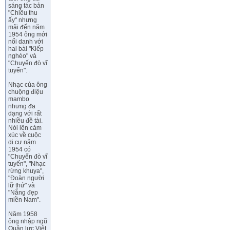
sáng tác bản
"Chiều thu
ấy" nhưng
mãi đến năm
1954 ông mới
nổi danh với
hai bài "Kiếp
nghèo" và
"Chuyến đò vĩ
tuyến".
Nhạc của ông
chuộng điệu
mambo
nhưng đa
dạng với rất
nhiều đề tài.
Nói lên cảm
xúc về cuộc
di cư năm
1954 có
"Chuyến đò vĩ
tuyến", "Nhạc
rừng khuya",
"Đoàn người
lữ thứ" và
"Nắng đẹp
miền Nam".
Năm 1958
ông nhập ngũ
Quân lực Việt