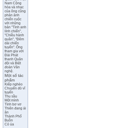
Nam Cộng
hòa và nhạc
của ông cũng
phản ảnh
chiến cuộc
với những
bản "Tình anh
lính chiến",
"Chiều hành
quân", "Đêm
dài chiến
tuyến". Ông
tham gia với
Đài Phát
thanh Quân
đội và Biệt
đoàn Văn
nghệ.
Một số tác
phẩm
Kiếp nghèo
Chuyến đò vĩ
tuyến
Thu sầu
Một mình
Tình bơ vơ
Thiên đang ái
ân
Thành Phố
Buồn
Cỏ úa