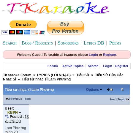
Search
|
Bugs / Requests
|
Songbooks
|
Lyrics DB
|
Poems
Welcome Guest! To enable all features please
Login
or
Register
.
Forum
Active Topics
Search
Login
Register
TKaraoke Forum
»
LYRICS (LỜI NHẠC)
»
Tiểu Sử
»
Tiểu Sử Của Các
Nhạc Sĩ
»
Tiểu sử nhạc sĩ Lam Phương
Tiểu sử nhạc sĩ Lam Phương
Options
Previous Topic
Next Topic
User:
KBPN
#1
Posted :
13
years ago
Lam Phương
(sinh 20