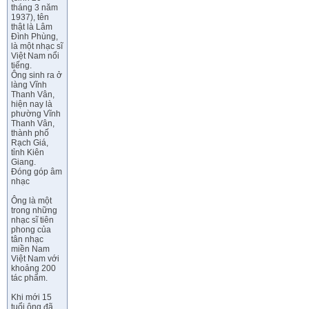
tháng 3 năm
1937), tên
thật là Lâm
Đình Phùng,
là một nhạc sĩ
Việt Nam nổi
tiếng.
Ông sinh ra ở
làng Vĩnh
Thanh Vân,
hiện nay là
phường Vĩnh
Thanh Vân,
thành phố
Rạch Giá,
tỉnh Kiên
Giang.
Đóng góp âm
nhạc
Ông là một
trong những
nhạc sĩ tiên
phong của
tân nhạc
miền Nam
Việt Nam với
khoảng 200
tác phẩm.
Khi mới 15
tuổi ông đã