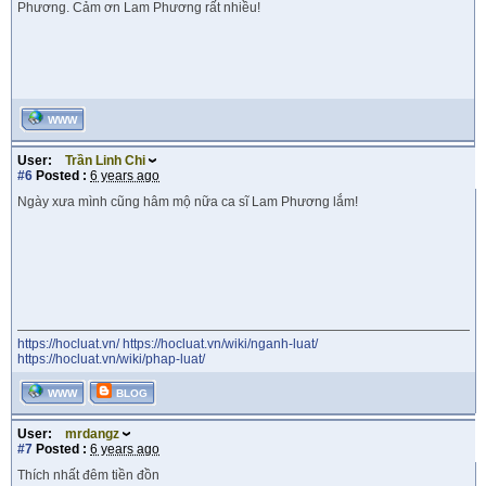
Phương. Cảm ơn Lam Phương rất nhiều!
WWW
User:
Trần Linh Chi
#6
Posted :
6 years ago
Ngày xưa mình cũng hâm mộ nữa ca sĩ Lam Phương lắm!
https://hocluat.vn/
https://hocluat.vn/wiki/nganh-luat/
https://hocluat.vn/wiki/phap-luat/
WWW
BLOG
User:
mrdangz
#7
Posted :
6 years ago
Thích nhất đêm tiền đồn