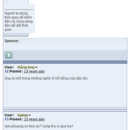
.....
Người ta dùng
thời gian để kiếm
tiền và cũng dùng
tiền để đốt thời
gian
Sponsor
User:
thăng long
#2
Posted :
13 years ago
ông là một trong những nghệ sĩ nổi tiếng của dân tộc
User:
laptop
#3
Posted :
13 years ago
lam phuong co tieu su? cung thu vi qua ha?