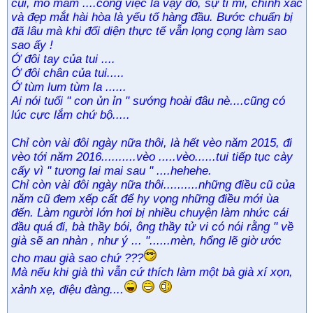
cụi, mò mẫm ....công việc là vậy đó, sự tỉ mỉ, chính xác
và đẹp mắt hài hòa là yếu tố hàng đầu. Bước chuẩn bị
đã lâu mà khi đối diện thực tế vẫn lọng cọng làm sao
sao ấy !
Ớ đôi tay của tui ....
Ớ đôi chân của tui.....
Ớ tùm lum tùm la ......
Ai nói tuổi " con ủn ỉn " sướng hoài đâu nè....cũng có
lúc cực lắm chứ bộ.....
Chỉ còn vài đôi ngày nữa thôi, là hết vèo năm 2015, đi
vèo tới năm 2016..........vèo .....vèo......tui tiếp tục cày
cấy vì " tương lai mai sau " ....hehehe.
Chỉ còn vài đôi ngày nữa thôi..........những điều cũ của
năm cũ đem xếp cất để hy vọng những điều mới ùa
đến. Làm người lớn hơi bị nhiều chuyện làm nhức cái
đầu quá đi, bà thầy bói, ông thầy tử vi có nói rằng " về
già sẽ an nhàn , như ý ... "......mèn, hổng lẽ giờ ước
cho mau già sao chứ ???
Mà nếu khi già thì vẫn cứ thích làm một bà già xí xọn,
xảnh xẹ, điệu đàng....