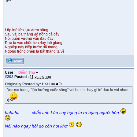
Lập loè lửa lựu đơm bông
Sau vài ba tháng đỏ hồng cả cây
Nỗi buồn vương vấn đâu đây
Đưa ta vào chốn lưu đày thế giang
Nghiệp này kiếp trước đã mang
Ngóng trông phép lạ bắt thang ta về
WWW
User:
Diễm Thu
#202
Posted :
11 years ago
Originally Posted by: Hai Lúa
Doc ma tuong "tận hưởng cuộc sống" voi bo nhi' hay gi te' dau la voi nhac
hahaha..........chắc anh Lúa suy bụng ta ra bụng người hén
.
Nói nào ngay hồi đó còn hơi khờ