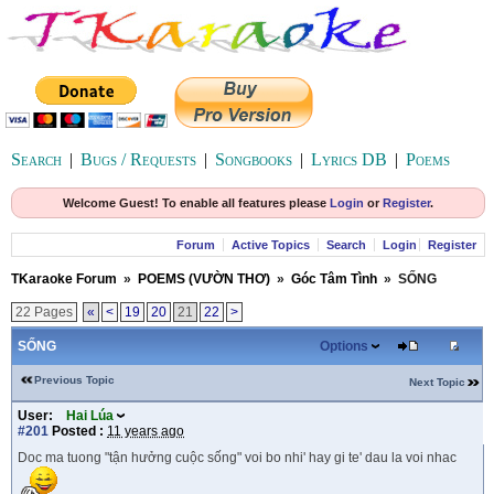
Search
|
Bugs / Requests
|
Songbooks
|
Lyrics DB
|
Poems
Welcome Guest! To enable all features please
Login
or
Register
.
Forum
Active Topics
Search
Login
Register
TKaraoke Forum
»
POEMS (VƯỜN THƠ)
»
Góc Tâm Tình
»
SỐNG
22 Pages
«
<
19
20
21
22
>
SỐNG
Options
Previous Topic
Next Topic
User:
Hai Lúa
#201
Posted :
11 years ago
Doc ma tuong "tận hưởng cuộc sống" voi bo nhi' hay gi te' dau la voi nhac