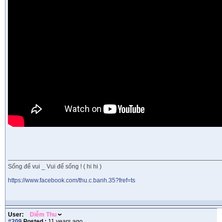
Sống để vui _ Vui để sống ! ( hi hi )
https://www.facebook.com/thu.c.banh.35?fref=ts
User:
Diễm Thu
#209
Posted :
11 years ago