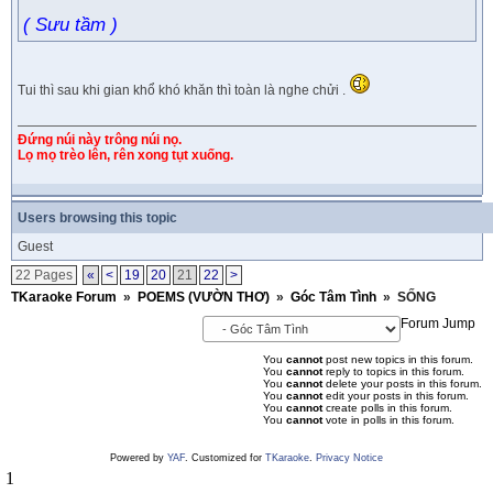
( Sưu tầm )
Tui thì sau khi gian khổ khó khăn thì toàn là nghe chửi .
Đứng núi này trông núi nọ.
Lọ mọ trèo lên, rên xong tụt xuống.
Users browsing this topic
Guest
22 Pages
«
<
19
20
21
22
>
TKaraoke Forum
»
POEMS (VƯỜN THƠ)
»
Góc Tâm Tình
»
SỐNG
Forum Jump
You
cannot
post new topics in this forum.
You
cannot
reply to topics in this forum.
You
cannot
delete your posts in this forum.
You
cannot
edit your posts in this forum.
You
cannot
create polls in this forum.
You
cannot
vote in polls in this forum.
Powered by
YAF
. Customized for
TKaraoke
.
Privacy Notice
1