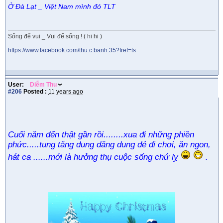
Ở Đà Lạt _ Việt Nam mình đó TLT
Sống để vui _ Vui để sống ! ( hi hi )
https://www.facebook.com/thu.c.banh.35?fref=ts
User:
Diễm Thu
#206
Posted :
11 years ago
Cuối năm đến thật gần rồi........xua đi những phiền
phức.....tung tăng dung dăng dung dẻ đi chơi, ăn ngon,
hát ca ......mới là hưởng thụ cuộc sống chứ lỵ
.