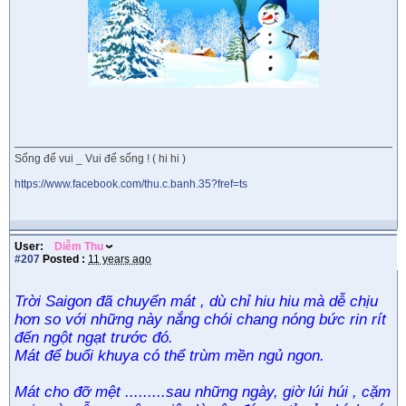
Sống để vui _ Vui để sống ! ( hi hi )
https://www.facebook.com/thu.c.banh.35?fref=ts
User:
Diễm Thu
#207
Posted :
11 years ago
Trời Saigon đã chuyển mát , dù chỉ hiu hiu mà dễ chịu
hơn so với những này nắng chói chang nóng bức rin rít
đến ngột ngạt trước đó.
Mát để buổi khuya có thể trùm mền ngủ ngon.
Mát cho đỡ mệt .........sau những ngày, giờ lúi húi , cặm