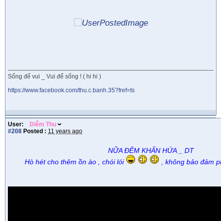
Sống để vui _ Vui để sống ! ( hi hi )
https://www.facebook.com/thu.c.banh.35?fref=ts
User:
Diễm Thu
#208
Posted :
11 years ago
NỮA ĐÊM KHẤN HỨA _ DT
Hò hét cho thêm ồn ào , chói lói
, không bảo đảm p