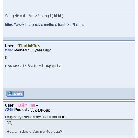
Sống để vui _ Vui để sống ! ( hi hi )
https://www.facebook.com/thu.c.banh.35?fref=ts
User:
TieuLinhTu
#204
Posted :
11 years ago
DT,
Hoa anh đào ở đâu mà đẹp quá?
WWW
User:
Diễm Thu
#205
Posted :
11 years ago
Originally Posted by: TieuLinhTu
DT,
Hoa anh đào ở đâu mà đẹp quá?