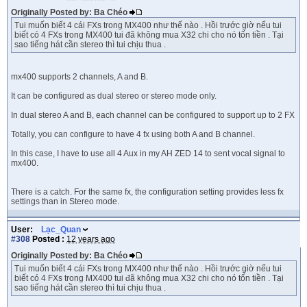
Originally Posted by: Ba Chéo
Tui muốn biết 4 cái FXs trong MX400 như thế nào . Hồi trước giờ nếu tui
biết có 4 FXs trong MX400 tui đã không mua X32 chi cho nó tốn tiền . Tại
sao tiếng hát cần stereo thì tui chịu thua .
mx400 supports 2 channels, A and B.
It can be configured as dual stereo or stereo mode only.
In dual stereo A and B, each channel can be configured to support up to 2 FX
Totally, you can configure to have 4 fx using both A and B channel.
In this case, I have to use all 4 Aux in my AH ZED 14 to sent vocal signal to
mx400.
There is a catch. For the same fx, the configuration setting provides less fx
settings than in Stereo mode.
User:
Lạc_Quan
#308
Posted :
12 years ago
Originally Posted by: Ba Chéo
Tui muốn biết 4 cái FXs trong MX400 như thế nào . Hồi trước giờ nếu tui
biết có 4 FXs trong MX400 tui đã không mua X32 chi cho nó tốn tiền . Tại
sao tiếng hát cần stereo thì tui chịu thua .