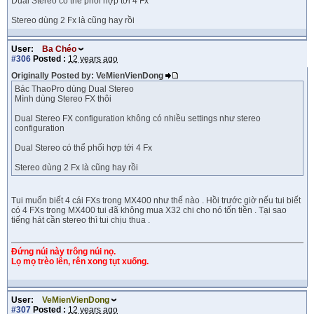
Dual Stereo có thể phối hợp tới 4 Fx
Stereo dùng 2 Fx là cũng hay rồi
User:
Ba Chéo
#306
Posted :
12 years ago
Originally Posted by: VeMienVienDong
Bác ThaoPro dùng Dual Stereo
Mình dùng Stereo FX thôi
Dual Stereo FX configuration không có nhiều settings như stereo
configuration
Dual Stereo có thể phối hợp tới 4 Fx
Stereo dùng 2 Fx là cũng hay rồi
Tui muốn biết 4 cái FXs trong MX400 như thế nào . Hồi trước giờ nếu tui biết
có 4 FXs trong MX400 tui đã không mua X32 chi cho nó tốn tiền . Tại sao
tiếng hát cần stereo thì tui chịu thua .
Đứng núi này trông núi nọ.
Lọ mọ trèo lên, rên xong tụt xuống.
User:
VeMienVienDong
#307
Posted :
12 years ago