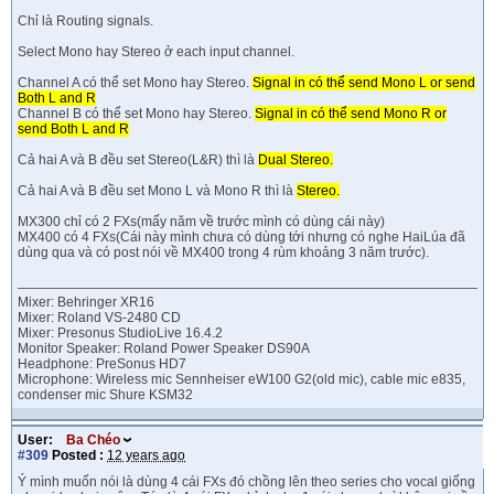
Chỉ là Routing signals.
Select Mono hay Stereo ở each input channel.
Channel A có thể set Mono hay Stereo.
Signal in có thể send Mono L or send
Both L and R
Channel B có thể set Mono hay Stereo.
Signal in có thể send Mono R or
send Both L and R
Cả hai A và B đều set Stereo(L&R) thì là
Dual Stereo.
Cả hai A và B đều set Mono L và Mono R thì là
Stereo.
MX300 chỉ có 2 FXs(mấy năm về trước mình có dùng cái này)
MX400 có 4 FXs(Cái này mình chưa có dùng tới nhưng có nghe HaiLúa đã
dùng qua và có post nói về MX400 trong 4 rùm khoảng 3 năm trước).
Mixer: Behringer XR16
Mixer: Roland VS-2480 CD
Mixer: Presonus StudioLive 16.4.2
Monitor Speaker: Roland Power Speaker DS90A
Headphone: PreSonus HD7
Microphone: Wireless mic Sennheiser eW100 G2(old mic), cable mic e835,
condenser mic Shure KSM32
User:
Ba Chéo
#309
Posted :
12 years ago
Ý mình muốn nói là dùng 4 cái FXs đó chồng lên theo series cho vocal giống