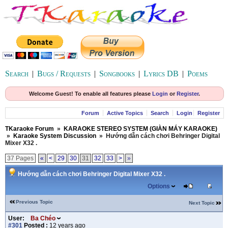
Search
|
Bugs / Requests
|
Songbooks
|
Lyrics DB
|
Poems
Welcome Guest! To enable all features please
Login
or
Register
.
Forum
Active Topics
Search
Login
Register
TKaraoke Forum
»
KARAOKE STEREO SYSTEM (GIÀN MÁY KARAOKE)
»
Karaoke System Discussion
»
Hướng dẫn cách chơi Behringer Digital
Mixer X32 .
37 Pages
«
<
29
30
31
32
33
>
»
Hướng dẫn cách chơi Behringer Digital Mixer X32 .
Options
Previous Topic
Next Topic
User:
Ba Chéo
#301
Posted :
12 years ago