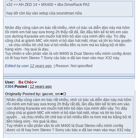
x32 <> AH ZED 14 + MX400 + dbx DriveRack PA2
hay dở còn tùy vào setup của soundman nữa
Nhân đây cũng cám ơn bác rất nhiều, nhờ có bác và diễn đàn này mà hôm
rồi mình em hát say xưa trong 2h thấy rất đã, lần đầu tiên kể từ khi em vào
con đường Karaoke em muốn hát trên bộ dàn của mình đến vậy. Trc đây
cũng chả ai giành MIC với mình vì bộ dàn hát mệt, nhạc và lời ko hòa quyện
... và chịu nhiều lời chê bai vì bỏ nhiều tiền ra hơn mà ko bằng bộ rẻ tiền
hàng xóm - hix quá là đau.
Tuy nhiên e vẫn phân vân là với M400 là Dual Stereo nếu mình config được
có lẽ hay hơn Stereo ? Sorry các bác e đã lan man vào mục X32 này.
Edited by user
12 years ago
|
Reason: Not specified
User:
Ba Chéo
#304
Posted :
12 years ago
Originally Posted by: gacon_vn
Nhân đây cũng cám ơn bác rất nhiều, nhờ có bác và diễn đàn này mà hôm
rồi mình em hát say xưa trong 2h thấy rất đã, lần đầu tiên kể từ khi em vào
con đường Karaoke em muốn hát trên bộ dàn của mình đến vậy. Trc đây
cũng chả ai giành MIC với mình vì bộ dàn hát mệt, nhạc và lời ko hòa
quyện ... và chịu nhiều lời chê bai vì bỏ nhiều tiền ra hơn mà ko bằng bộ rẻ
tiền hàng xóm - hix quá là đau.
Tuy nhiên e vẫn phân vân là với M400 là Dual Stereo nếu mình config
được có lẽ hay hơn Stereo ? Sorry các bác e đã lan man vào mục X32 này.