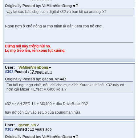
Originally Posted by: VeMienVienDong
vậy tại sao bác chọn con digital x32 và bán tất cả analog fx?
Ngon hơn ở chổ hông ai cho mình là dân đem con bỏ chợ .
Đứng núi này trông núi nọ.
Lọ mọ trèo lên, rên xong tụt xuống.
User:
VeMienVienDong
#302
Posted :
12 years ago
Originally Posted by: gacon_vn
Em hỏi ngu ngơ chút, nếu chỉ cho mục đích Karaoke thì cái X32 này có
hơn cái Mixer + Effect MX400 ko ạ ?
x32 <> AH ZED 14 + MX400 + dbx DriveRack PA2
hay dở còn tùy vào setup của soundman nữa
User:
gacon_vn
#303
Posted :
12 years ago
Originally Posted by: VeMienVienDong