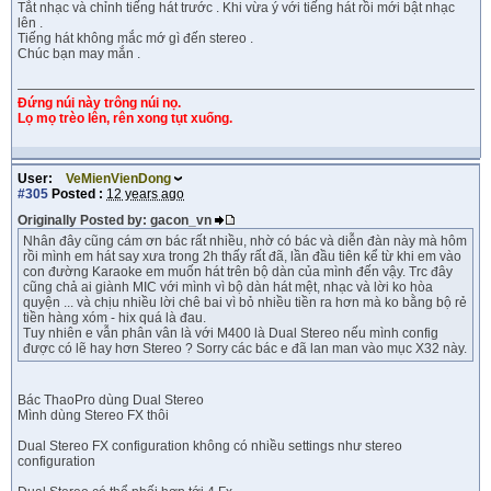
Tắt nhạc và chỉnh tiếng hát trước . Khi vừa ý với tiếng hát rồi mới bật nhạc
lên .
Tiếng hát không mắc mớ gì đến stereo .
Chúc bạn may mắn .
Đứng núi này trông núi nọ.
Lọ mọ trèo lên, rên xong tụt xuống.
User:
VeMienVienDong
#305
Posted :
12 years ago
Originally Posted by: gacon_vn
Nhân đây cũng cám ơn bác rất nhiều, nhờ có bác và diễn đàn này mà hôm
rồi mình em hát say xưa trong 2h thấy rất đã, lần đầu tiên kể từ khi em vào
con đường Karaoke em muốn hát trên bộ dàn của mình đến vậy. Trc đây
cũng chả ai giành MIC với mình vì bộ dàn hát mệt, nhạc và lời ko hòa
quyện ... và chịu nhiều lời chê bai vì bỏ nhiều tiền ra hơn mà ko bằng bộ rẻ
tiền hàng xóm - hix quá là đau.
Tuy nhiên e vẫn phân vân là với M400 là Dual Stereo nếu mình config
được có lẽ hay hơn Stereo ? Sorry các bác e đã lan man vào mục X32 này.
Bác ThaoPro dùng Dual Stereo
Mình dùng Stereo FX thôi
Dual Stereo FX configuration không có nhiều settings như stereo
configuration