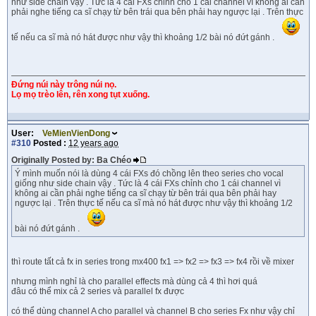
như side chain vậy . Tức là 4 cái FXs chỉnh cho 1 cái channel vì không ai cần
phải nghe tiếng ca sĩ chạy từ bên trái qua bên phải hay ngược lại . Trên thực
tế nếu ca sĩ mà nó hát được như vậy thì khoảng 1/2 bài nó đứt gánh .
Đứng núi này trông núi nọ.
Lọ mọ trèo lên, rên xong tụt xuống.
User:
VeMienVienDong
#310
Posted :
12 years ago
Originally Posted by: Ba Chéo
Ý mình muốn nói là dùng 4 cái FXs đó chồng lên theo series cho vocal
giống như side chain vậy . Tức là 4 cái FXs chỉnh cho 1 cái channel vì
không ai cần phải nghe tiếng ca sĩ chạy từ bên trái qua bên phải hay
ngược lại . Trên thực tế nếu ca sĩ mà nó hát được như vậy thì khoảng 1/2
bài nó đứt gánh .
thì route tất cả fx in series trong mx400 fx1 => fx2 => fx3 => fx4 rồi về mixer
nhưng mình nghỉ là cho parallel effects mà dùng cả 4 thì hơi quá
đâu có thể mix cả 2 series và parallel fx được
có thể dùng channel A cho parallel và channel B cho series Fx như vậy chỉ