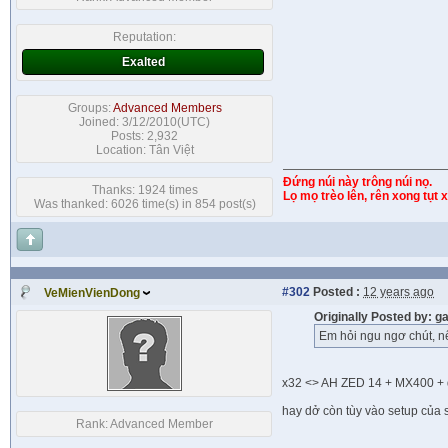
Reputation:
Exalted
Groups:
Advanced Members
Joined: 3/12/2010(UTC)
Posts: 2,932
Location: Tân Việt
Đứng núi này trông núi nọ.
Thanks: 1924 times
Lọ mọ trèo lên, rên xong tụt 
Was thanked: 6026 time(s) in 854 post(s)
#302
Posted :
12 years ago
VeMienVienDong
Originally Posted by: 
Em hỏi ngu ngơ chút, nế
x32 <> AH ZED 14 + MX400 + 
hay dở còn tùy vào setup củ
Rank:
Advanced Member