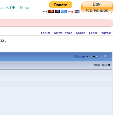
yrics DB
|
Poems
Forum
Active Topics
Search
Login
Register
32 .
Options
Next Topic