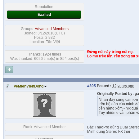
Reputation:
Exalted
Groups:
Advanced Members
Joined: 3/12/2010(UTC)
Posts: 2,932
Location: Tân Việt
Đứng núi này trông núi nọ.
Thanks: 1924 times
Lọ mọ trèo lên, rên xong tụt 
Was thanked: 6026 time(s) in 854 post(s)
#305
Posted :
12 years ago
VeMienVienDong
Originally Posted by: 
Nhân đây cũng cám ơn b
trên bộ dàn của mình đến
tiền hàng xóm - hix quá 
Tuy nhiên e vẫn phân v
Rank:
Advanced Member
Bác ThaoPro dùng Dual Stere
Mình dùng Stereo FX thôi