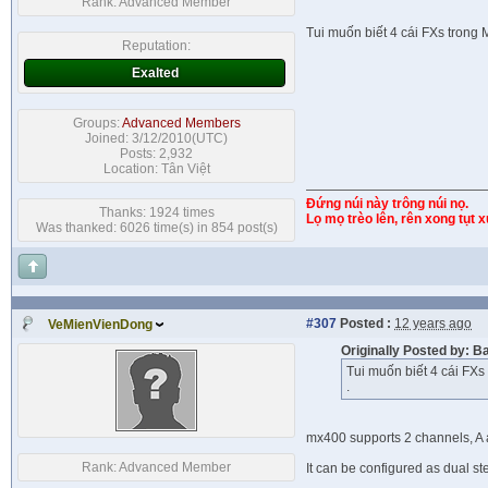
Rank:
Advanced Member
Tui muốn biết 4 cái FXs trong M
Reputation:
Exalted
Groups:
Advanced Members
Joined: 3/12/2010(UTC)
Posts: 2,932
Location: Tân Việt
Đứng núi này trông núi nọ.
Thanks: 1924 times
Lọ mọ trèo lên, rên xong tụt 
Was thanked: 6026 time(s) in 854 post(s)
#307
Posted :
12 years ago
VeMienVienDong
Originally Posted by: 
Tui muốn biết 4 cái FXs 
.
mx400 supports 2 channels, A 
Rank:
Advanced Member
It can be configured as dual st