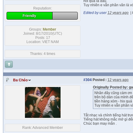
hix quá là đau.
Tuy nhiên e vẫn phân vân là v
Reputation:
Edited by user
12 years ago
|
Friendly
Groups:
Member
Joined: 8/17/2010(UTC)
Posts: 17
Location: VIET NAM
Thanks: 4 times
#304
Posted :
12 years ago
Ba Chéo
Originally Posted by: 
Nhân đây cũng cám ơn b
trên bộ dàn của mình đến
tiền hàng xóm - hix quá 
Tuy nhiên e vẫn phân v
Tắt nhạc và chỉnh tiếng hát trướ
Tiếng hát không mắc mớ gì đến
Chúc bạn may mắn .
Rank:
Advanced Member