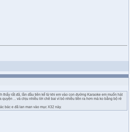
h thấy rất đã, lần đầu tiên kể từ khi em vào con đường Karaoke em muốn hát
 quyện ... và chịu nhiều lời chê bai vì bỏ nhiều tiền ra hơn mà ko bằng bộ rẻ
các bác e đã lan man vào mục X32 này.