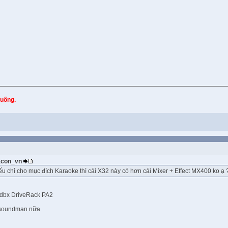
xuống.
gacon_vn
u chỉ cho mục đích Karaoke thì cái X32 này có hơn cái Mixer + Effect MX400 ko ạ 
dbx DriveRack PA2
a soundman nữa