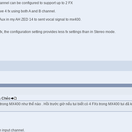
hannel can be configured to support up to 2 FX
ave 4 fx using both A and B channel.
 4 Aux in my AH ZED 14 to sent vocal signal to mx400.
fx, the configuration setting provides less fx settings than in Stereo mode.
Ba Chéo
trong MX400 như thế nào . Hồi trước giờ nếu tui biết có 4 FXs trong MX400 tui đã kh
 input channel.