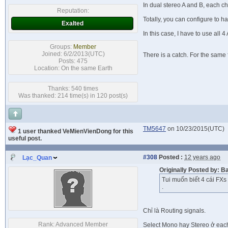
In dual stereo A and B, each c
Reputation:
Totally, you can configure to h
Exalted
In this case, I have to use all
Groups:
Member
Joined: 6/2/2013(UTC)
There is a catch. For the same 
Posts: 475
Location: On the same Earth
Thanks: 540 times
Was thanked: 214 time(s) in 120 post(s)
TM5647
on 10/23/2015(UTC)
1 user thanked VeMienVienDong for this
useful post.
#308
Posted :
12 years ago
Lạc_Quan
Originally Posted by: 
Tui muốn biết 4 cái FXs 
.
Chỉ là Routing signals.
Rank:
Advanced Member
Select Mono hay Stereo ở each