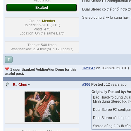
Reputation:
Dual Stereo FX configuration k
Exalted
Dual Stereo có thể phối hợp tớ
Stereo dùng 2 Fx là cũng hay r
Groups:
Member
Joined: 6/2/2013(UTC)
Posts: 475
Location: On the same Earth
Thanks: 540 times
Was thanked: 214 time(s) in 120 post(s)
TM5647
on 10/23/2015(UTC)
1 user thanked VeMienVienDong for this
useful post.
#306
Posted :
12 years ago
Ba Chéo
Originally Posted by: 
Bác ThaoPro dùng Dual
Mình dùng Stereo FX th
Dual Stereo FX configur
Dual Stereo có thể phối
Stereo dùng 2 Fx là cũn