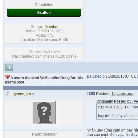
Reputation:
Exalted
Groups:
Member
Joined: 6/2/2013(UTC)
Posts: 475
Location: On the same Earth
Thanks: 540 times
Was thanked: 214 time(s) in 120 post(s)
Ba Chéo
on 1/28/2015(UTC),
3 users thanked VeMienVienDong for this
useful post.
#303
Posted :
12 years ago
gacon_vn
Originally Posted by: 
x32 <> AH ZED 14 + MX
hay dở còn tùy vào se
Nhân đây cũng cám ơn bác rất 
Rank:
Member
dàn của mình đến vậy. Trc đây 