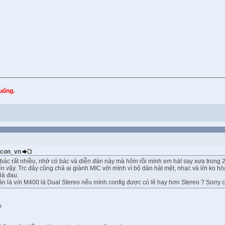
xuống.
gacon_vn
ác rất nhiều, nhờ có bác và diễn đàn này mà hôm rồi mình em hát say xưa trong 2
 vậy. Trc đây cũng chả ai giành MIC với mình vì bộ dàn hát mệt, nhạc và lời ko hòa
là đau.
ân là với M400 là Dual Stereo nếu mình config được có lẽ hay hơn Stereo ? Sorry 
o