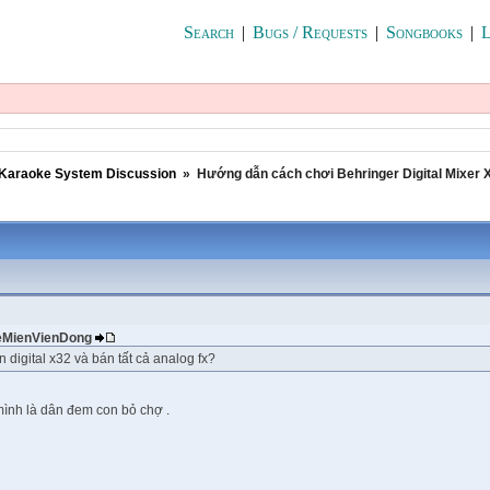
Search
|
Bugs / Requests
|
Songbooks
|
L
Karaoke System Discussion
»
Hướng dẫn cách chơi Behringer Digital Mixer X
 VeMienVienDong
 digital x32 và bán tất cả analog fx?
ình là dân đem con bỏ chợ .