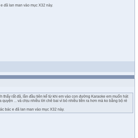
c e đã lan man vào mục X32 này.
h thấy rất đã, lần đầu tiên kể từ khi em vào con đường Karaoke em muốn hát
 quyện ... và chịu nhiều lời chê bai vì bỏ nhiều tiền ra hơn mà ko bằng bộ rẻ
các bác e đã lan man vào mục X32 này.