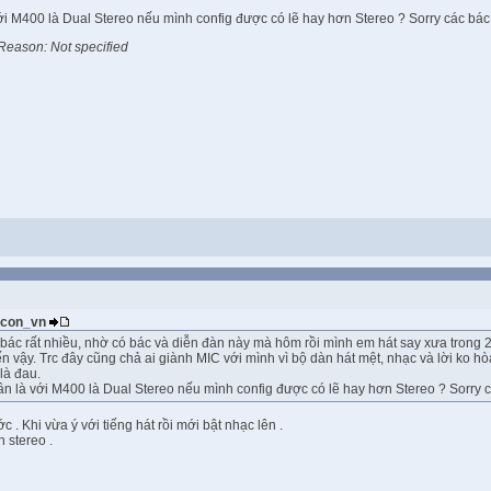
ới M400 là Dual Stereo nếu mình config được có lẽ hay hơn Stereo ? Sorry các bá
Reason: Not specified
gacon_vn
ác rất nhiều, nhờ có bác và diễn đàn này mà hôm rồi mình em hát say xưa trong 2
 vậy. Trc đây cũng chả ai giành MIC với mình vì bộ dàn hát mệt, nhạc và lời ko hòa
là đau.
ân là với M400 là Dual Stereo nếu mình config được có lẽ hay hơn Stereo ? Sorry 
c . Khi vừa ý với tiếng hát rồi mới bật nhạc lên .
 stereo .