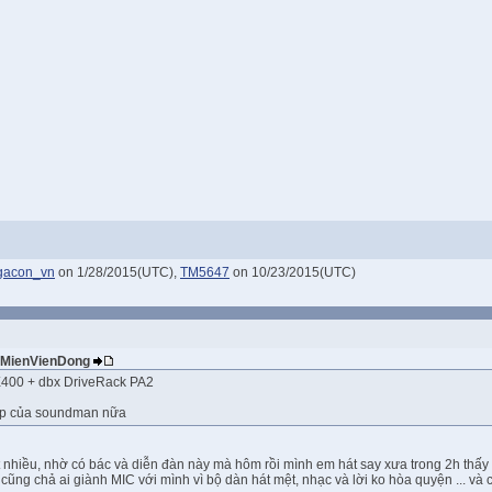
gacon_vn
on 1/28/2015(UTC),
TM5647
on 10/23/2015(UTC)
VeMienVienDong
400 + dbx DriveRack PA2
tup của soundman nữa
nhiều, nhờ có bác và diễn đàn này mà hôm rồi mình em hát say xưa trong 2h thấy 
cũng chả ai giành MIC với mình vì bộ dàn hát mệt, nhạc và lời ko hòa quyện ... và c