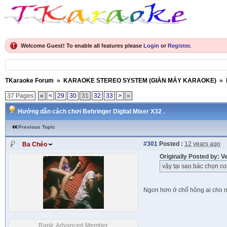
Welcome Guest! To enable all features please
Login
or
Register
.
TKaraoke Forum
»
KARAOKE STEREO SYSTEM (GIÀN MÁY KARAOKE)
»
37 Pages
«
<
29
30
31
32
33
>
»
Hướng dẫn cách chơi Behringer Digital Mixer X32 .
Previous Topic
#301
Posted :
12 years ago
Ba Chéo
Originally Posted by:
vậy tại sao bác chọn con
Ngon hơn ở chổ hông ai cho m
Rank:
Advanced Member