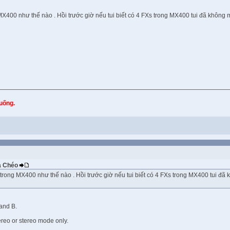
X400 như thế nào . Hồi trước giờ nếu tui biết có 4 FXs trong MX400 tui đã không mua 
xuống.
Ba Chéo
trong MX400 như thế nào . Hồi trước giờ nếu tui biết có 4 FXs trong MX400 tui đã kh
and B.
ereo or stereo mode only.