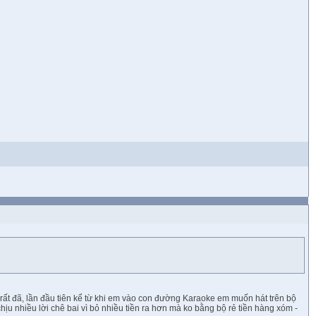
rất đã, lần đầu tiên kể từ khi em vào con đường Karaoke em muốn hát trên bộ
hịu nhiều lời chê bai vì bỏ nhiều tiền ra hơn mà ko bằng bộ rẻ tiền hàng xóm -