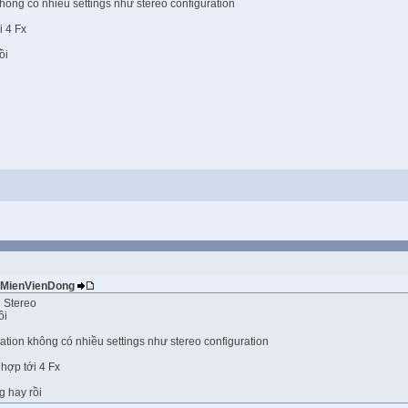
hông có nhiều settings như stereo configuration
i 4 Fx
ồi
VeMienVienDong
 Stereo
ôi
ation không có nhiều settings như stereo configuration
 hợp tới 4 Fx
g hay rồi