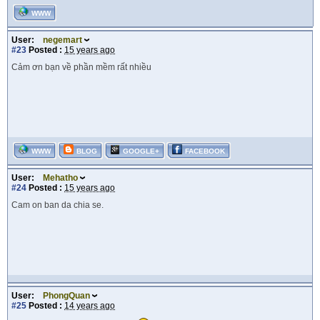
WWW
User:
negemart
#23
Posted :
15 years ago
Cảm ơn bạn về phần mềm rất nhiều
WWW
BLOG
GOOGLE+
FACEBOOK
User:
Mehatho
#24
Posted :
15 years ago
Cam on ban da chia se.
User:
PhongQuan
#25
Posted :
14 years ago