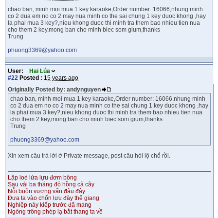
chao ban, minh moi mua 1 key karaoke,Order number: 16066,nhung minh
co 2 dua em no co 2 may nua minh co the sai chung 1 key duoc khong ,hay
la phai mua 3 key?,nieu khong duoc thi minh tra them bao nhieu tien nua
cho them 2 key,mong ban cho minh biec som gium,thanks
Trung
phuong3369@yahoo.com
User:
Hai Lúa
#22
Posted :
15 years ago
Originally Posted by: andynguyen
chao ban, minh moi mua 1 key karaoke,Order number: 16066,nhung minh
co 2 dua em no co 2 may nua minh co the sai chung 1 key duoc khong ,hay
la phai mua 3 key?,nieu khong duoc thi minh tra them bao nhieu tien nua
cho them 2 key,mong ban cho minh biec som gium,thanks
Trung
phuong3369@yahoo.com
Xin xem câu trả lời ở Private message, post câu hỏi lộ chổ rồi.
Lập loè lửa lựu đơm bông
Sau vài ba tháng đỏ hồng cả cây
Nỗi buồn vương vấn đâu đây
Đưa ta vào chốn lưu đày thế giang
Nghiệp này kiếp trước đã mang
Ngóng trông phép lạ bắt thang ta về