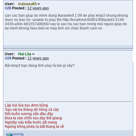
User:
traixaxu65
#28
Posted :
12 years ago
can cac ban giup do minh dung tkaraokelt 1.09 de play kmp3 nhung khong
duoc no bao loi- unable to play file http://localhost:60801/f39acbd3-2146-
4439-a94c-b81557a9f2b0/ vay la sao ha cac ban mong moi nguoi giup do
tai minh khong hieu biet ve may tinh xin chan thanh cam on
User:
Hai Lúa
#29
Posted :
12 years ago
Bài kmp3 bạn đang tính play là bài gì vậy?
Lập loè lửa lựu đơm bông
Sau vài ba tháng đỏ hồng cả cây
Nỗi buồn vương vấn đâu đây
Đưa ta vào chốn lưu đày thế giang
Nghiệp này kiếp trước đã mang
Ngóng trông phép lạ bắt thang ta về