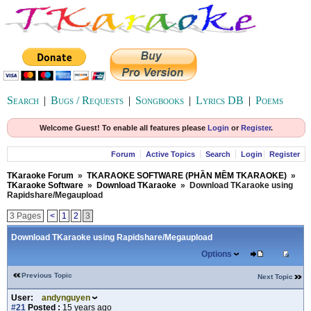
Search
|
Bugs / Requests
|
Songbooks
|
Lyrics DB
|
Poems
Welcome Guest! To enable all features please
Login
or
Register
.
Forum
Active Topics
Search
Login
Register
TKaraoke Forum
»
TKARAOKE SOFTWARE (PHẦN MỀM TKARAOKE)
»
TKaraoke Software
»
Download TKaraoke
»
Download TKaraoke using
Rapidshare/Megaupload
3 Pages
<
1
2
3
Download TKaraoke using Rapidshare/Megaupload
Options
Previous Topic
Next Topic
User:
andynguyen
#21
Posted :
15 years ago