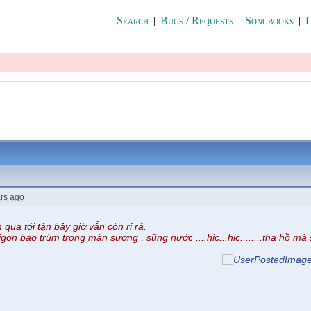
Search
|
Bugs / Requests
|
Songbooks
|
L
rs ago
ua tới tận bây giờ vẫn còn rỉ rả.
igon bao trùm trong màn sương , sũng nước ....hic...hic........tha hồ mà