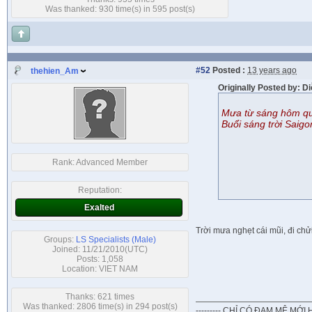
Was thanked: 930 time(s) in 595 post(s)
#52
Posted :
13 years ago
thehien_Am
Originally Posted by: 
Mưa từ sáng hôm qua 
Buổi sáng trời Saigo
Rank:
Advanced Member
Reputation:
Exalted
Trời mưa nghẹt cái mũi, đi chửi
Groups:
LS Specialists (Male)
Joined: 11/21/2010(UTC)
Posts: 1,058
Location: VIET NAM
Thanks: 621 times
Was thanked: 2806 time(s) in 294 post(s)
--------- CHỈ CÓ ĐAM MÊ MỚI