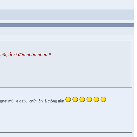
mũi, ắt xì đến nhăn nheo !!
hẹt mũi, e dắt đi chửi lộn là thông liền