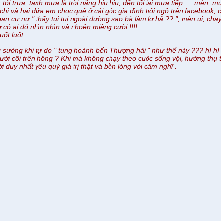
tới trưa, tạnh mưa là trời nắng hiu hiu, đến tối lại mưa tiếp .....mèn,
 chị và hai đứa em chọc quê ở cái góc gia đình hội ngộ trên facebook, coi
ạn cự nự " thấy tụi tui ngoài đường sao bà làm lơ hả ?? ", mèn ui, ch
có ai đó nhìn nhìn và nhoẻn miệng cười !!!!
uốt luốt ...
 sướng khi tự do " tung hoành bến Thượng hải " như thế này ??? hì hì
ời cõi trên hông ? Khi mà không chạy theo cuộc sống vội, hưởng thụ tù
i duy nhất yêu quý giá trị thật và bền lòng với cảm nghĩ .