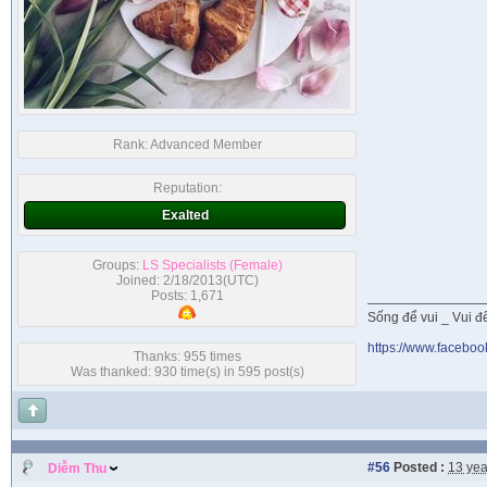
Rank:
Advanced Member
Reputation:
Exalted
Groups:
LS Specialists (Female)
Joined: 2/18/2013(UTC)
Posts: 1,671
Sống để vui _ Vui để 
https://www.faceboo
Thanks: 955 times
Was thanked: 930 time(s) in 595 post(s)
#56
Posted :
13 yea
Diễm Thu