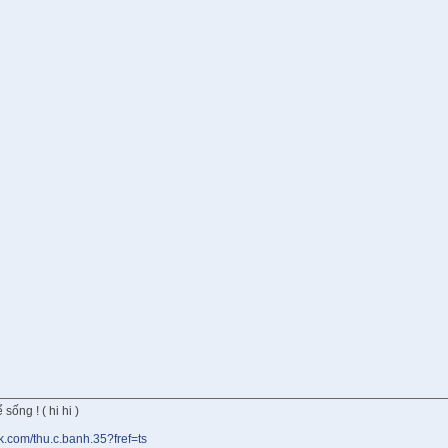
sống ! ( hi hi )
k.com/thu.c.banh.35?fref=ts