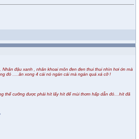
u. Nhân đậu xanh , nhân khoai môn đen đen thui thui nhìn hơi ớn mà
ng đó .....ăn xong 4 cái nó ngán cái mà ngán quá xá cỡ !
g thể cưỡng được phải hít lấy hít để mùi thơm hấp dẫn đó....hít đã