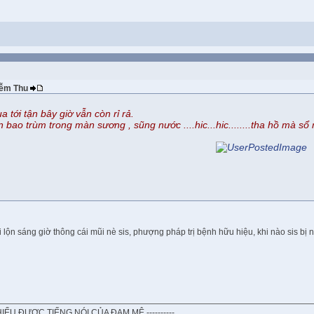
Diễm Thu
tới tận bây giờ vẫn còn rỉ rả.
n bao trùm trong màn sương , sũng nước ....hic...hic........tha hồ mà sổ 
 lộn sáng giờ thông cái mũi nè sis, phượng pháp trị bệnh hữu hiệu, khi nào sis bị ng
 HIỂU ĐƯỢC TIẾNG NÓI CỦA ĐAM MÊ ----------