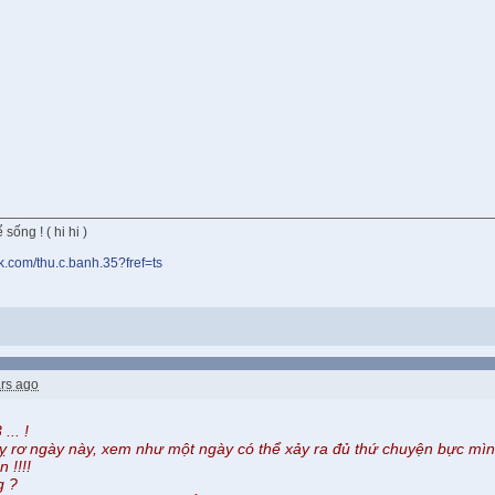
sống ! ( hi hi )
k.com/thu.c.banh.35?fref=ts
rs ago
... !
 rơ ngày này, xem như một ngày có thể xảy ra đủ thứ chuyện bực mình, 
 !!!!
g ?