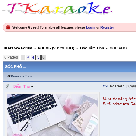
Welcome Guest! To enable all features please
Login
or
Register
.
TKaraoke Forum
»
POEMS (VƯỜN THƠ)
»
Góc Tâm Tình
»
GÓC PHỐ ...
6 Pages
«
<
4
5
6
GÓC PHỐ ...
Previous Topic
#51
Posted :
13 yea
Diễm Thu
Mưa từ sáng hôm q
Buổi sáng trời Sa