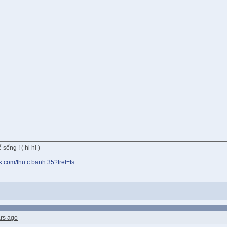
sống ! ( hi hi )
k.com/thu.c.banh.35?fref=ts
rs ago