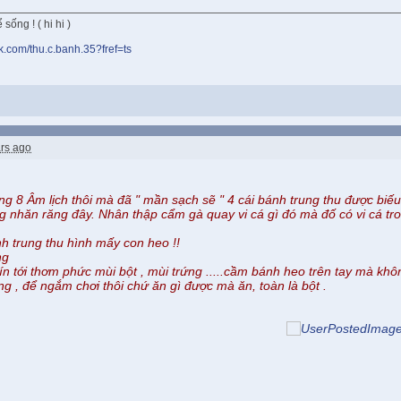
sống ! ( hi hi )
k.com/thu.c.banh.35?fref=ts
rs ago
g 8 Âm lịch thôi mà đã " mần sạch sẽ " 4 cái bánh trung thu được biế
g nhăn răng đây. Nhân thập cẩm gà quay vi cá gì đó mà đố có vi cá tro
nh trung thu hình mấy con heo !!
ng
 tới thơm phức mùi bột , mùi trứng .....cầm bánh heo trên tay mà khôn
ưng , để ngắm chơi thôi chứ ăn gì được mà ăn, toàn là bột .