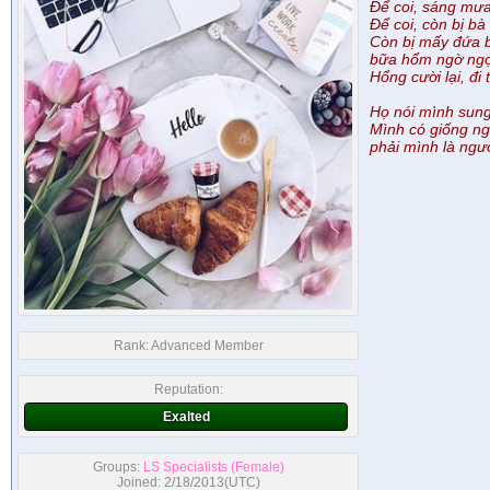
Để coi, sáng mưa 
Để coi, còn bị bà
Còn bị mấy đứa b
bữa hổm ngờ ngợ 
Hổng cười lại, đi t
Họ nói mình sung
Mình có giống ngư
phải mình là ngườ
Rank:
Advanced Member
Reputation:
Exalted
Groups:
LS Specialists (Female)
Joined: 2/18/2013(UTC)