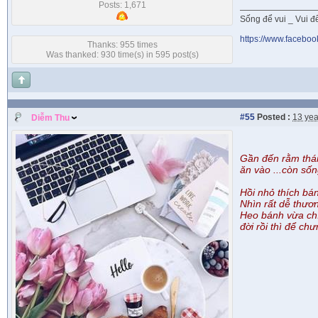
Posts: 1,671
Sống để vui _ Vui để 
https://www.faceboo
Thanks: 955 times
Was thanked: 930 time(s) in 595 post(s)
#55
Posted :
13 yea
Diễm Thu
Gần đến rằm thán
ăn vào ...còn sốn
Hồi nhỏ thích bá
Nhìn rất dễ thươ
Heo bánh vừa chín
đời rồi thì để ch