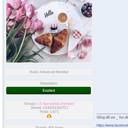
Rank:
Advanced Member
Reputation:
Exalted
Groups:
LS Specialists (Female)
Joined: 2/18/2013(UTC)
Posts: 1,671
Sống để vui _ Vui để 
https://www.faceboo
Thanks: 955 times