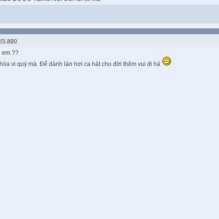
rs ago
i em ??
 hòa vi quý mà. Để dành làn hơi ca hát cho đời thêm vui đi há