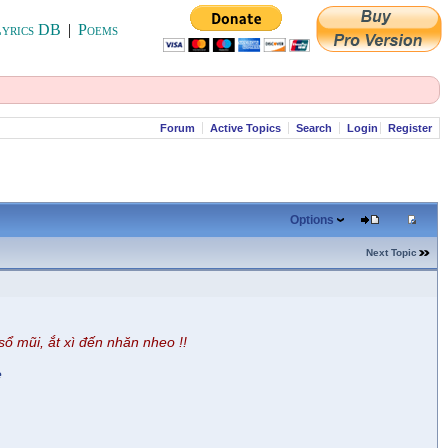
yrics DB
|
Poems
Forum
Active Topics
Search
Login
Register
Options
Next Topic
 sổ mũi, ắt xì đến nhăn nheo !!