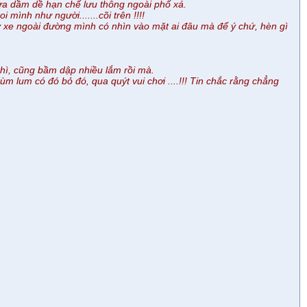
 mưa dầm dề hạn chế lưu thông ngoài phố xá.
 mình như người.......cõi trên !!!!
ạy xe ngoài đường mình có nhìn vào mặt ai đâu mà để ý chứ, hèn gì
 hì, cũng bầm dập nhiều lắm rồi mà.
m lum có đó bỏ đó, qua quýt vui chơi ....!!! Tin chắc rằng chẳng