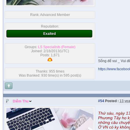
Rank:
Advanced Member
Reputation:
Exalted
Groups:
LS Specialists (Female)
Joined: 2/18/2013(UTC)
Posts: 1,671
Sống để vui _ Vui để 
https://www.faceboo
Thanks: 955 times
Was thanked: 930 time(s) in 595 post(s)
#54
Posted :
13 yea
Diễm Thu
Thứ sáu, ngày 13 
Phương Tây họ kỵ
những câu chuyện
Ở VN có kỵ khôn