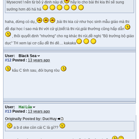
Mysecret ! nên từ bỏ ý định này đi,
hãy lo cho bài thi kia thì sẽ sung
sướng hơn đó há há
haha, đừng có dụ,,
,bài thi kia cứ như học sinh mẫu giáo mà thi
đề đại học í sao mà thi với cử gì,biết là thi rùi,giải thưởng cũng hấp dẫn
, thôi quyết định "nhường" cho ng khác thi rùi,đề nghị "Bộ trưởng bộ giáo
dục" TH xem lại cơ cấu đề thi đê.... kakaka
User:
Black Sea
#12
Posted :
13 years ago
kâu C tính sau, đói bụng ròu
User:
Hai Lúa
#13
Posted :
13 years ago
Originally Posted by: DucHuy
a b d oke còn cái C là gì??