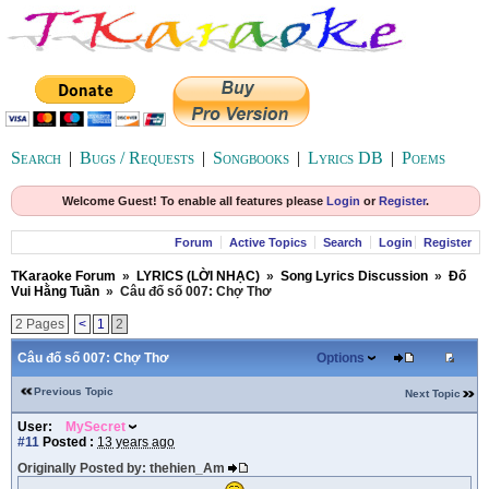
Search
|
Bugs / Requests
|
Songbooks
|
Lyrics DB
|
Poems
Welcome Guest! To enable all features please
Login
or
Register
.
Forum
Active Topics
Search
Login
Register
TKaraoke Forum
»
LYRICS (LỜI NHẠC)
»
Song Lyrics Discussion
»
Đố
Vui Hằng Tuần
»
Câu đố số 007: Chợ Thơ
2 Pages
<
1
2
Câu đố số 007: Chợ Thơ
Options
Previous Topic
Next Topic
User:
MySecret
#11
Posted :
13 years ago
Originally Posted by: thehien_Am