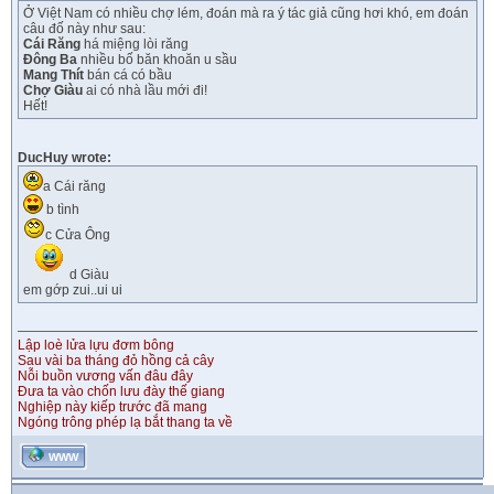
Ở Việt Nam có nhiều chợ lém, đoán mà ra ý tác giả cũng hơi khó, em đoán
câu đố này như sau:
Cái Răng
há miệng lòi răng
Đông Ba
nhiều bố băn khoăn u sầu
Mang Thít
bán cá có bầu
Chợ Giàu
ai có nhà lầu mới đi!
Hết!
DucHuy wrote:
a Cái răng
b tình
c Cửa Ông
d Giàu
em gớp zui..ui ui
Lập loè lửa lựu đơm bông
Sau vài ba tháng đỏ hồng cả cây
Nỗi buồn vương vấn đâu đây
Đưa ta vào chốn lưu đày thế giang
Nghiệp này kiếp trước đã mang
Ngóng trông phép lạ bắt thang ta về
WWW