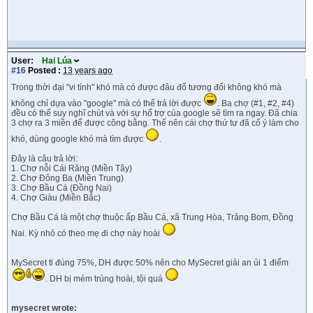
User:
Hai Lúa
#16
Posted :
13 years ago
Trong thời đại "vi tính" khó mà có được đâu đố tương đối không khó mà
không chỉ dựa vào "google" mà có thể trả lời được
. Ba chợ (#1, #2, #4)
đều có thể suy nghĩ chút và với sự hổ trợ của google sẽ tìm ra ngay. Đã chia
3 chợ ra 3 miền để được công bằng. Thế nên cái chợ thứ tư đã cố ý làm cho
khó, dùng google khó mà tìm được
.
Đây là câu trả lời:
1. Chợ nỗi Cái Răng (Miền Tây)
2. Chợ Đông Ba (Miền Trung)
3. Chợ Bầu Cá (Đồng Nai)
4. Chợ Giàu (Miền Bắc)
Chợ Bầu Cá là một chợ thuộc ấp Bầu Cá, xã Trung Hòa, Trảng Bom, Đồng
Nai. Kỳ nhỏ có theo mẹ đi chợ này hoài
MySecret tl đúng 75%, DH được 50% nên cho MySecret giải an ủi 1 điểm
. DH bị mém trúng hoài, tội quá
mysecret wrote: