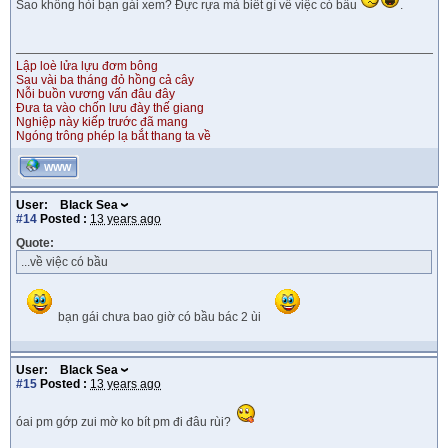
Sao không hỏi bạn gái xem? Đực rựa mà biết gì về việc có bầu
.
Lập loè lửa lựu đơm bông
Sau vài ba tháng đỏ hồng cả cây
Nỗi buồn vương vấn đâu đây
Đưa ta vào chốn lưu đày thế giang
Nghiệp này kiếp trước đã mang
Ngóng trông phép lạ bắt thang ta về
WWW
User:
Black Sea
#14
Posted :
13 years ago
Quote:
...về việc có bầu
bạn gái chưa bao giờ có bầu bác 2 ùi
User:
Black Sea
#15
Posted :
13 years ago
óai pm gớp zui mờ ko bít pm đi đâu rùi?