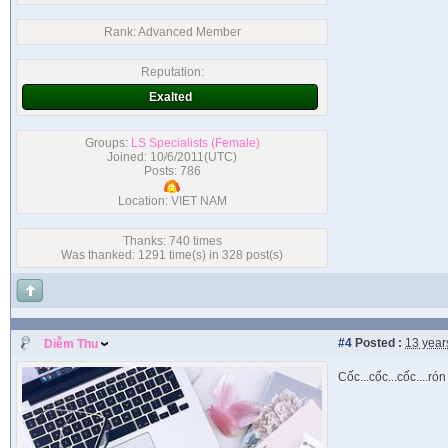
Rank:
Advanced Member
Reputation:
Exalted
Groups:
LS Specialists (Female)
Joined: 10/6/2011(UTC)
Posts: 786
Location: VIET NAM
Thanks: 740 times
Was thanked: 1291 time(s) in 328 post(s)
#4
Posted :
13 year
Diễm Thu
Cốc...cốc...cốc....ró