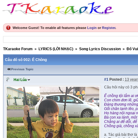
Welcome Guest! To enable all features please
Login
or
Register
.
TKaraoke Forum
»
LYRICS (LỜI NHẠC)
»
Song Lyrics Discussion
»
Đố Vu
Câu đố số 002: Ế Chồng
Previous Topic
#1
Posted :
13 year
Hai Lúa
Câu hỏi này có 3 ph
Ế chồng tội lắm ai ơi
Con chim đơn lẽ, gi
Đáng thương những
Gối chăn lạnh lẽo,
Họ hàng nội ngoại r
Bà con xa lánh, một
Chẳng ai để dỗi, để 
Chồng già, chồng xấ
a. Tác giả bài thơ là