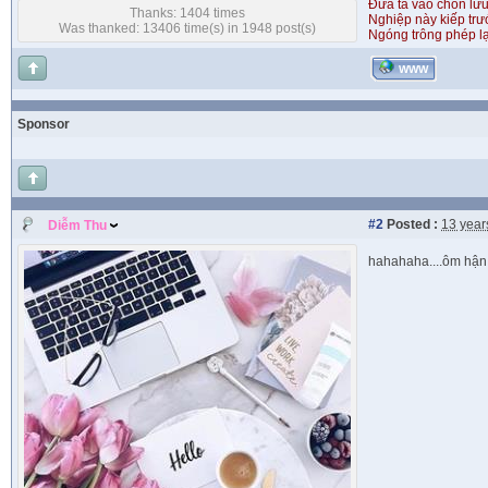
Đưa ta vào chốn lưu
Thanks: 1404 times
Nghiệp này kiếp tr
Was thanked: 13406 time(s) in 1948 post(s)
Ngóng trông phép lạ
WWW
Sponsor
#2
Posted :
13 year
Diễm Thu
hahahaha....ôm hận 