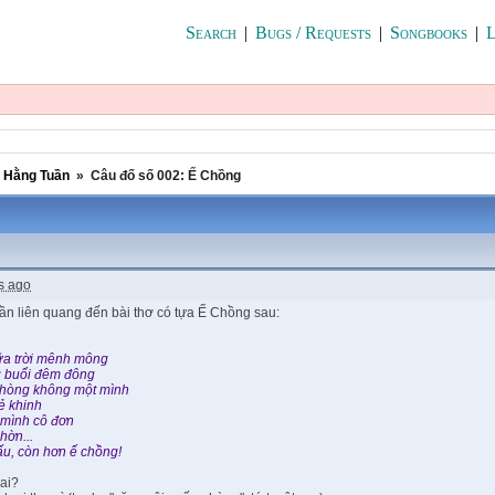
Search
|
Bugs / Requests
|
Songbooks
|
L
i Hằng Tuần
»
Câu đố số 002: Ế Chồng
s ago
ần liên quang đến bài thơ có tựa Ế Chồng sau:
ữa trời mênh mông
 buổi đêm đông
 phòng không một mình
ẻ khinh
 mình cô đơn
hờn...
u, còn hơn ế chồng!
 ai?