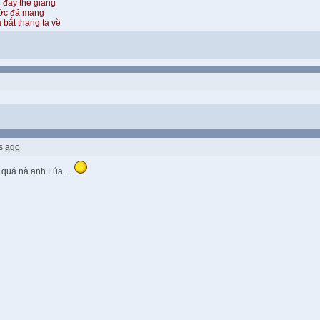
 đày thế giang
ước đã mang
 bắt thang ta về
s ago
quá nà anh Lúa.....