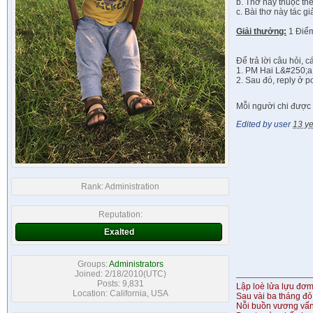
b. Thơ này thuộc thể 
c. Bài thơ này tác g
Giải thưởng:
1 Điểm
Để trả lời câu hỏi, 
1. PM Hai L&#250;a 
2. Sau đó, reply ở po
Mỗi người chi được t
Edited by user
13 y
Rank:
Administration
Reputation:
Exalted
Groups:
Administrators
Joined: 2/18/2010(UTC)
Posts: 9,831
Lập loè lửa lựu đơ
Location: California, USA
Sau vài ba tháng đỏ
Nỗi buồn vương vấ