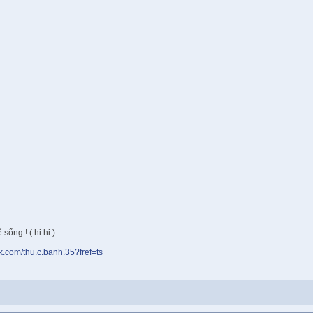
sống ! ( hi hi )
k.com/thu.c.banh.35?fref=ts