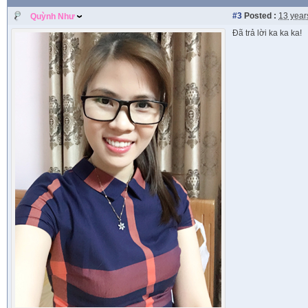
#3
Posted :
13 year
Quỳnh Như
Đã trả lời ka ka ka!