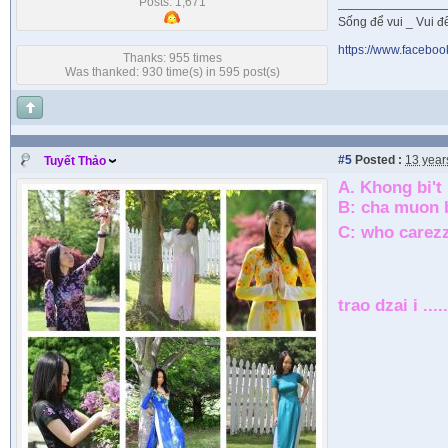
Posts: 1,671
Sống để vui _ Vui để 
https://www.faceboo
Thanks: 955 times
Was thanked: 930 time(s) in 595 post(s)
#5
Posted :
13 year
Tuyết Thảo
A. Khong bi't
B: cha muon b
C: who carez
trao dzai i ....