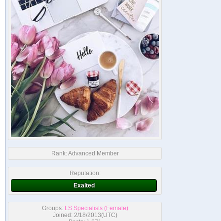
Rank:
Advanced Member
Reputation:
Exalted
Groups:
LS Specialists (Female)
Joined: 2/18/2013(UTC)