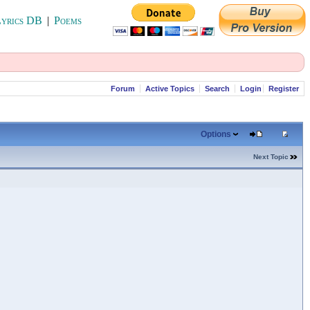
yrics DB
|
Poems
Forum
Active Topics
Search
Login
Register
Options
Next Topic