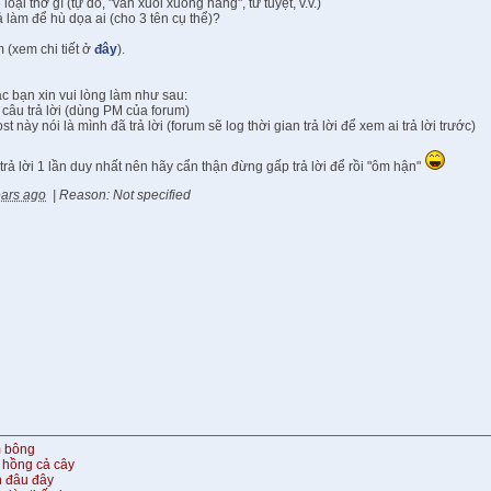
loại thơ gì (tự do, "văn xuôi xuống hàng", tứ tuyệt, v.v.)
iả làm để hù dọa ai (cho 3 tên cụ thể)?
 (xem chi tiết ở
đây
).
các bạn xin vui lòng làm như sau:
câu trả lời (dùng PM của forum)
st này nói là mình đã trả lời (forum sẽ log thời gian trả lời để xem ai trả lời trước)
rả lời 1 lần duy nhất nên hãy cẩn thận đừng gấp trả lời để rồi "ôm hận"
ears ago
|
Reason: Not specified
m bông
 hồng cả cây
n đâu đây