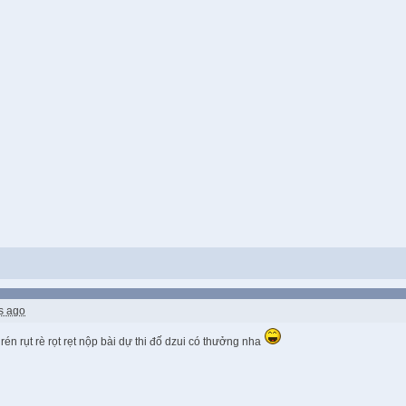
s ago
n rén rụt rè rọt rẹt nộp bài dự thi đố dzui có thưởng nha