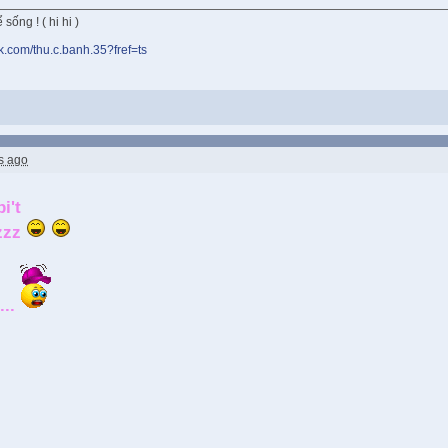
sống ! ( hi hi )
k.com/thu.c.banh.35?fref=ts
s ago
i't
zzz
....