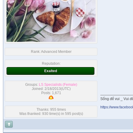
Rank:
Advanced Member
Reputation:
Exalted
Groups:
LS Specialists (Female)
Joined: 2/18/2013(UTC)
Posts: 1,671
Sống để vui _ Vui để 
https://www.faceboo
Thanks: 955 times
Was thanked: 930 time(s) in 595 post(s)