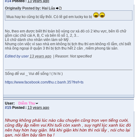
#14
Posted :
13 years ago
Originally Posted by: Hai Lúa
Mua hay ko cũng bị lấy thôi. Có lẽ gd em lucky ko bị
No, theo em được biêt thì toàn bộ vùng cư xá đó có 2 khu vực, bên lô chữ
gồm các chữ cái A, B, C và bên lô số 1, 2, 3...
Lô chữ dành cho nhân viên làm sở Mỹ .
Nhưng còn việc vì sao nhà em không bị tịch thu thì em không rõ lắm, chỉ biết
nhà ông ngoại ở quận 3 thì bị tịch thu hết 2 căn , niêm phong tài sản.
Edited by user
13 years ago
|
Reason: Not specified
Sống để vui _ Vui để sống ! ( hi hi )
https://www.facebook.com/thu.c.banh.35?fref=ts
User:
Diễm Thu
#15
Posted :
13 years ago
Nhưng không phải lúc nào câu chuyện cũng trọn vẹn tiếng cười,
cũng đầy ắp niềm vui.Khi tuổi còn xanh , suy nghĩ lúc xanh lúc đỏ
nên hay hờn hay giận. Mà khi giận khi hờn thì nói lẫy , nói cho lại
gan, nói tầm bậy tầm bạ !