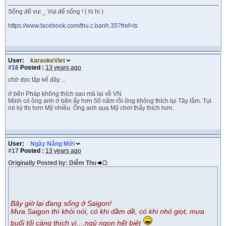
Sống để vui _ Vui để sống ! ( hi hi )
https://www.facebook.com/thu.c.banh.35?fref=ts
User:
karaokeViet
#16
Posted :
13 years ago
chờ đọc tập kế đây ...
ở bên Pháp không thích sao mà lại về VN
Mình có ông anh ở bên ấy hơn 50 năm rồi ông không thích tụi Tây lắm. Tụi
nó kỳ thị hơn Mỹ nhiều. Ông anh qua Mỹ chơi thấy thích hơn.
User:
Ngày Nắng Mới
#17
Posted :
13 years ago
Originally Posted by: Diễm Thu
Bây giờ lại đang sống ở Saigon!
Mưa Saigon thì khỏi nói, có khi dầm dề, có khi nhỏ giọt, mưa
buổi tối càng thích vì....ngủ ngon hết biêt