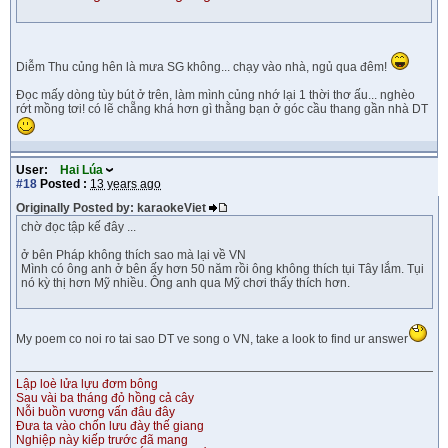
Diễm Thu củng hên là mưa SG không... chạy vào nhà, ngủ qua đêm!
Đọc mấy dòng tùy bút ở trên, làm mình củng nhớ lại 1 thời thơ ấu... nghèo
rớt mồng tơi! có lẽ chẵng khá hơn gì thằng bạn ở góc cầu thang gần nhà DT
User:
Hai Lúa
#18
Posted :
13 years ago
Originally Posted by: karaokeViet
chờ đọc tập kế đây ...
ở bên Pháp không thích sao mà lại về VN
Mình có ông anh ở bên ấy hơn 50 năm rồi ông không thích tụi Tây lắm. Tụi
nó kỳ thị hơn Mỹ nhiều. Ông anh qua Mỹ chơi thấy thích hơn.
My poem co noi ro tai sao DT ve song o VN, take a look to find ur answer
Lập loè lửa lựu đơm bông
Sau vài ba tháng đỏ hồng cả cây
Nỗi buồn vương vấn đâu đây
Đưa ta vào chốn lưu đày thế giang
Nghiệp này kiếp trước đã mang