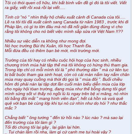
Tôi có thói quen cố hữu, khi bất bình vấn đề gì đó là tôi viết. Viết
ra giấy, viết rồi xoá rồi lại viết.....
Tình cờ "nó " nhìn thấy hộ chiếu xuất cảnh đi Canada của tôi.....
Lẽ ra tôi tôi đã xuất cảnh sang Canada từ năm 1983 , trước khi đi
Pháp lận, có gì to lớn đâu mà nó đã nổi giận đùng đùng vì cho
rằng tôi không cho nó biết việc mình sắp sửa rời Việt Nam !!??
Nhiều sự việc diễn ra không như mong đợi.
Nó học trường Bùi thị Xuân, tôi học Thanh Đa.
Mỗi đứa đều có thêm bạn bè mới, môi trường mới.
Trường của tôi hay có nhiều cuộc hội họp của học sinh, nhiều
chương trình múa hát tập thể mà tôi không có hứng thú tham gia.
Trong lớp chỉ có mỗi mình tôi là " phó thường dân " mà cứ liên tục
bị bắt buộc tham gia sinh hoạt, còn có cái màn nắm tay nắm chân
múa may quay cuồng mà thời đó gọi là " múa đôi ". Buổi chiều
hôm đó phải nán lại tập dợt lần cuối màn biểu diễn múa của lớp
cho ngày hội tòan trường, đang múa như thế bỗng dưng tôi giựt
mình sửng sốt vì thấy nó ngồi lù lù ngay trên bệ xi măng, nó nhìn
tôi bằng đôi mắt " mang hình viên đạn", hết cả hồn và vưà quê
quê với bạn bè cùng lớp khi tụi nó cứ nhìn như dọ hỏi ? như thắc
mắc ?
Chẳng biết " ông tướng " đến từ hồi nào ? lúc nào ? mà sao lại
đến trường của tôi làm gì ?
Tối đó chúng tôi lại gây , lại giận lại hờn.
_ Tui chán lắm rồi nha, làm gì cứ canh me tui hoài vậy ?