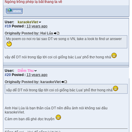
Ngóng trông phép lạ bắt thang ta về
WWW
User:
karaokeViet
#19
Posted :
13 years ago
Originally Posted by: Hai Lúa
My poem co noi ro tai sao DT ve song o VN, take a look to find ur answer
vậy để DT nói trong tập tới coi có giống bác Lua' phổ thơ hong nhá
User:
Diễm Thu
#20
Posted :
13 years ago
Originally Posted by: karaokeViet
vậy để DT nói trong tập tới coi có giống bác Lua' phổ thơ hong nhá
Anh Hai Lúa là bạn thân của DT nên điều ảnh nói không sai đâu
karaokeViet.
Cám ơn bạn đã ghé đọc truyện