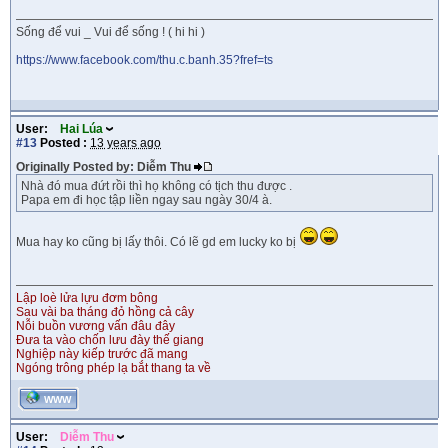
Sống để vui _ Vui để sống ! ( hi hi )
https://www.facebook.com/thu.c.banh.35?fref=ts
User:
Hai Lúa
#13
Posted :
13 years ago
Originally Posted by: Diễm Thu
Nhà đó mua đứt rồi thì họ không có tịch thu được .
Papa em đi học tập liền ngay sau ngày 30/4 à.
Mua hay ko cũng bị lấy thôi. Có lẽ gd em lucky ko bị
Lập loè lửa lựu đơm bông
Sau vài ba tháng đỏ hồng cả cây
Nỗi buồn vương vấn đâu đây
Đưa ta vào chốn lưu đày thế giang
Nghiệp này kiếp trước đã mang
Ngóng trông phép lạ bắt thang ta về
WWW
User:
Diễm Thu