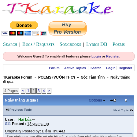
Search
|
Bugs / Requests
|
Songbooks
|
Lyrics DB
|
Poems
Welcome Guest! To enable all features please
Login
or
Register
.
Forum
Active Topics
Search
Login
Register
TKaraoke Forum
»
POEMS (VƯỜN THƠ)
»
Góc Tâm Tình
»
Ngày tháng
đi qua !
4 Pages
<
1
2
3
4
>
Ngày tháng đi qua !
Options
Previous Topic
Next Topic
User:
Hai Lúa
#11
Posted :
13 years ago
Originally Posted by: Diễm Thu