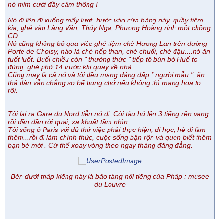
nó mỉm cười đầy cảm thông !
Nó đi lên đi xuống mấy lượt, bước vào cửa hàng này, quầy tiệm
kia, ghé vào Làng Văn, Thúy Nga, Phượng Hoàng rinh một chồng
CD.
Nó cũng không bỏ qua viêc ghé tiệm chè Hương Lan trên đường
Porte de Choisy, nào là chè nếp than, chè chuối, chè đậu....nó ăn
tuốt luốt. Buổi chiều còn " thưởng thức " tiếp tô bún bò Huế to
đùng, ghé phở 14 trước khi quay về nhà.
Cũng may là cả nó và tôi đều mang dáng dấp " người mẫu ", ăn
thả dàn vẫn chẳng sợ bể bụng chớ nếu không thì mang họa to
rồi.
Tôi lại ra Gare du Nord tiễn nó đi. Còi tàu hú lên 3 tiếng rền vang
rồi dần dần rời quai, xa khuất tầm nhìn ....
Tôi sống ở Paris với đủ thứ việc phải thực hiện, đi học, hè đi làm
thêm...rồi đi làm chính thức, cuộc sống bận rộn và quen biết thêm
bạn bè mới . Cứ thế xoay vòng theo ngày tháng đăng đẳng.
Bên dưới tháp kiếng này là bảo tàng nổi tiếng của Pháp : musee
du Louvre