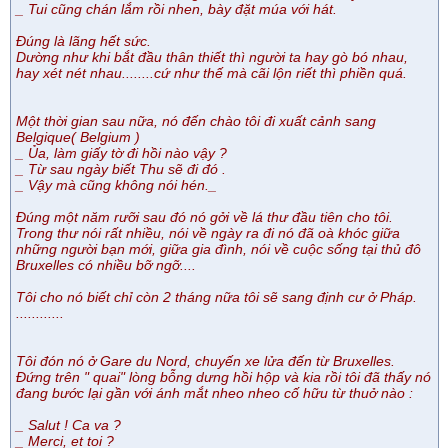
_ Tui cũng chán lắm rồi nhen, bày đặt múa với hát.
Đúng là lãng hết sức.
Dường như khi bắt đầu thân thiết thì người ta hay gò bó nhau,
hay xét nét nhau........cứ như thế mà cãi lộn riết thì phiền quá.
Một thời gian sau nữa, nó đến chào tôi đi xuất cảnh sang
Belgique( Belgium )
_ Ủa, làm giấy tờ đi hồi nào vậy ?
_ Từ sau ngày biết Thu sẽ đi đó .
_ Vậy mà cũng không nói hén._
Đúng một năm rưỡi sau đó nó gởi về lá thư đầu tiên cho tôi.
Trong thư nói rất nhiều, nói về ngày ra đi nó đã oà khóc giữa
những người bạn mới, giữa gia đình, nói về cuộc sống tại thủ đô
Bruxelles có nhiều bỡ ngỡ....
Tôi cho nó biết chỉ còn 2 tháng nữa tôi sẽ sang định cư ở Pháp.
............
Tôi đón nó ở Gare du Nord, chuyến xe lửa đến từ Bruxelles.
Đứng trên " quai" lòng bỗng dưng hồi hộp và kia rồi tôi đã thấy nó
đang bước lại gần với ánh mắt nheo nheo cố hữu từ thuở nào :
_ Salut ! Ca va ?
_ Merci, et toi ?