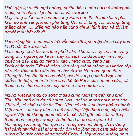
Phút gặp lại nhiều ngỡ ngàng, nhiều điều muốn nói mà không nói
ra lời, nhìn nhau...lại nhìn nhau và cười xoà.
Đây cũng là lần đầu tiên nó sang Paris nên thích thú khám phá
kinh đô ánh sáng, khám phá từng khu phố, từng con đường, từng
thắng cảnh .......đến nơi nào hắn cũng ghi lại hình ảnh vả tôi làm
người mẫu bất dắt dĩ.
Paris rộng lớn, mùa xuân trời vẫn còn rất lạnh mặc dù cỏ cây hoa
lá đã bắt đầu khoe sắc.
Hai chúng tôi đi bộ dọc khu phố Latin, khu phố này lúc nào cũng
đông đúc người qua kẻ lại, đầy ắp sách cũ được bày trên mấy
chiếc xe đẩy, đâu đó tiếng xì xào , tiếng cười, tiếng hát.
Dưới chân tháp Eiffel là công viên rộng mênh mông, du khách tấp
nập rộn ràng đứng xếp hàng chờ tới lượt lên tham quan tháp.
Chúng tôi leo lên tầng cao nhất, nơi đó xung quanh được che
chắn cẩn thận, nhìn từ trên cao thủ đô Paris chi chít nhà cửa, cả
thành phố chìm vào lớp mây mờ mờ nữa như hư ảo .
Người Việt Nam dù có sống ở đâu cũng luôn tìm đến khu phố
Tàu. Khu phố của đa số người Hoa , nơi đó mang hơi hướm của
Châu Á, có nhiều thức ăn Tàu, Việt, có các loại thực phẩm như ở
Việt nam.....nơi này còn có thể nói tiếng Việt thoải mái, gặp nhiều
người Việt dù không quen biết vẫn có chút gần gũi của những
thân phận sống ly hương. Vì thế tôi dẫn nó vào quận 13.
Nó mừng rỡ, mừng lính quính , mừng đến nổi dừng chân dang
hai cánh tay thật dài như muốn ôm vào lòng chút cảm giác đang
đứng giữa một cộng đồng người Châu Á. Người qua đường nhìn