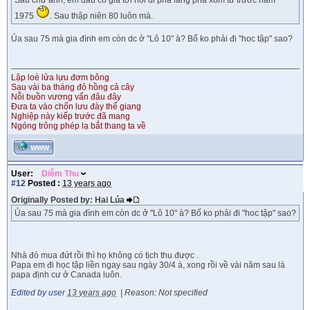
Sau chứ anh, em đâu có già tới nổi đi phá làng phá xóm từ trước năm
1975
. Sau thập niên 80 luôn mà.
Ủa sau 75 mà gia đình em còn dc ở "Lô 10" à? Bố ko phải đi "hoc tập" sao?
Lập loè lửa lựu đơm bông
Sau vài ba tháng đỏ hồng cả cây
Nỗi buồn vương vấn đâu đây
Đưa ta vào chốn lưu đày thế giang
Nghiệp này kiếp trước đã mang
Ngóng trông phép lạ bắt thang ta về
WWW
User:
Diễm Thu
#12
Posted :
13 years ago
Originally Posted by: Hai Lúa
Ủa sau 75 mà gia đình em còn dc ở "Lô 10" à? Bố ko phải đi "hoc tập" sao?
Nhà đó mua đứt rồi thì họ không có tịch thu được .
Papa em đi học tập liền ngay sau ngày 30/4 à, xong rồi về vài năm sau là
papa định cư ở Canada luôn.
Edited by user
13 years ago
|
Reason: Not specified