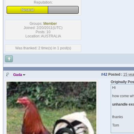
Reputation:
Neutral
Groups:
Member
Joined: 2/20/2011(UTC)
Posts: 10
Location: AUSTRALIA
Was thanked: 2 time(s) in 1 post(s)
#42
Posted :
15 yea
Gada
Originally Po
Hi
how come when
unhandle exc
thanks
Tom