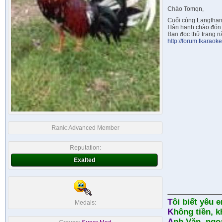
Chào Tomqn,
Cuối cùng Langthan
Hân hạnh chào đón
Bạn đọc thử trang n
http://forum.tkaraok
Rank:
Advanced Member
Reputation:
Exalted
T
ôi biết yêu
Medals:
K
hông tiền, k
A
nh Văn, ngo