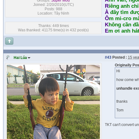
Groups:
Super Mod
Joined: 2/20/2010(UTC)
R
iêng anh chỉ
Posts: 988
À
đây tìm đư
Location: Tây Ninh
Ô
m mi-cro m
K
hông cần đầ
Thanks: 449 times
Was thanked: 41175 time(s) in 432 post(s)
E
m ơi anh há
#43
Posted :
15 yea
Hai Lúa
Originally Po
Hi
how come when
unhandle exc
thanks
Tom
TKT can't convert unr