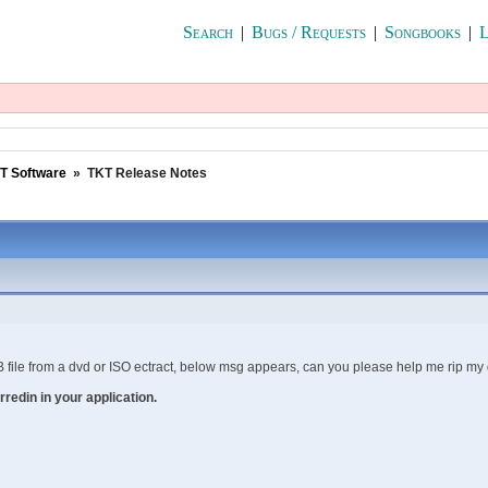
Search
|
Bugs / Requests
|
Songbooks
|
L
T Software
»
TKT Release Notes
file from a dvd or ISO ectract, below msg appears, can you please help me rip my 
redin in your application.