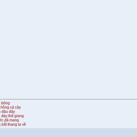
m bông
 hồng cả cây
n đâu đây
 đày thế giang
ước đã mang
 bắt thang ta về