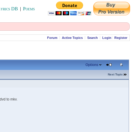
yrics DB
|
Poems
Forum
Active Topics
Search
Login
Register
Options
Next Topic
dvd to mkv.