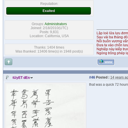
Reputation:
Exalted
Groups:
Administrators
Joined: 2/18/2010(UTC)
Posts: 9,831
Lập loè lửa lựu đơ
Location: California, USA
Sau vài ba tháng đỏ
Nỗi buồn vương vấ
Đưa ta vào chốn lưu
Thanks: 1404 times
Nghiệp này kiếp tr
Was thanked: 13406 time(s) in 1948 post(s)
Ngóng trông phép lạ
WWW
#46
Posted :
14 years a
tUyET dEn
that was a quick 72 hours