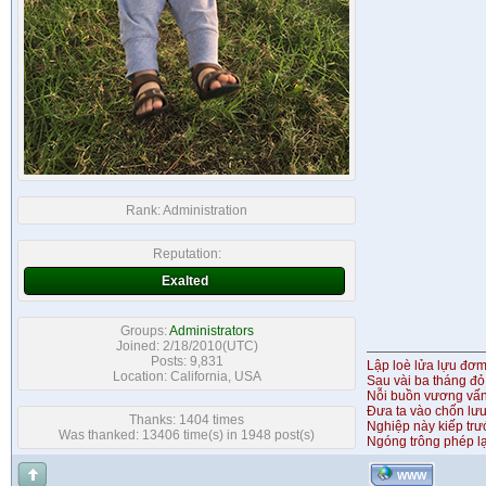
Rank:
Administration
Reputation:
Exalted
Groups:
Administrators
Joined: 2/18/2010(UTC)
Posts: 9,831
Lập loè lửa lựu đơ
Location: California, USA
Sau vài ba tháng đỏ
Nỗi buồn vương vấ
Đưa ta vào chốn lưu
Thanks: 1404 times
Nghiệp này kiếp tr
Was thanked: 13406 time(s) in 1948 post(s)
Ngóng trông phép lạ
WWW