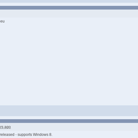
ieu
rs ago
released - supports Windows 8.