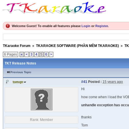
Welcome Guest! To enable all features please
Login
or
Register
.
TKaraoke Forum
»
TKARAOKE SOFTWARE (PHẦN MỀM TKARAOKE)
»
TK
6 Pages
«
<
3
4
5
6
>
TKT Release Notes
Previous Topic
#41
Posted :
15 years ago
tomqn
Hi
how come when I load the VOB 
unhandle exception has occur
thanks
Rank:
Member
Tom