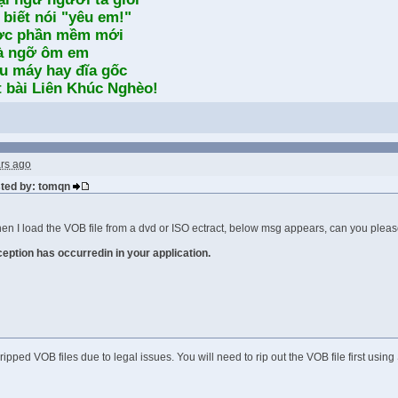
 biết nói "yêu em!"
ợc phần mềm mới
à ngỡ ôm em
u máy hay đĩa gốc
t bài Liên Khúc Nghèo!
rs ago
sted by: tomqn
 I load the VOB file from a dvd or ISO ectract, below msg appears, can you pleas
eption has occurredin in your application.
ipped VOB files due to legal issues. You will need to rip out the VOB file first using