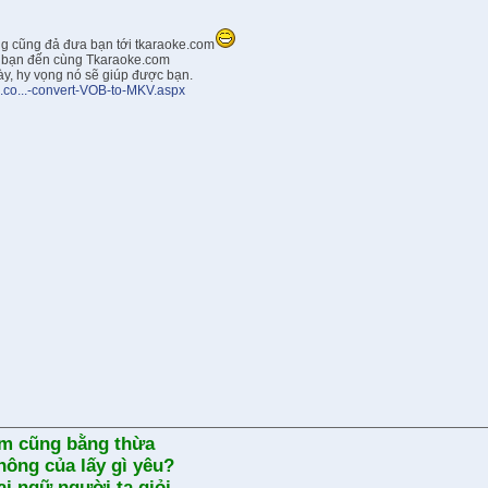
g cũng đả đưa bạn tới tkaraoke.com
 bạn đến cùng Tkaraoke.com
ày, hy vọng nó sẽ giúp được bạn.
e.co...-convert-VOB-to-MKV.aspx
 em cũng bằng thừa
hông của lấy gì yêu?
ại ngữ người ta giỏi