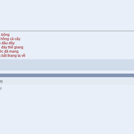
m bông
 hồng cả cây
n đâu đây
 đày thế giang
ước đã mang
 bắt thang ta về
go
!