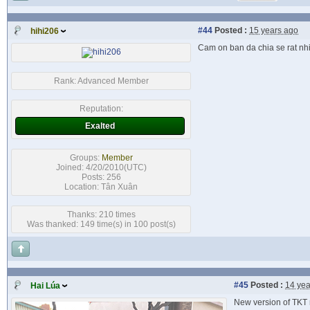
#44
Posted :
15 years ago
hihi206
Cam on ban da chia se rat nh
Rank:
Advanced Member
Reputation:
Exalted
Groups:
Member
Joined: 4/20/2010(UTC)
Posts: 256
Location: Tân Xuân
Thanks: 210 times
Was thanked: 149 time(s) in 100 post(s)
#45
Posted :
14 yea
Hai Lúa
New version of TKT 