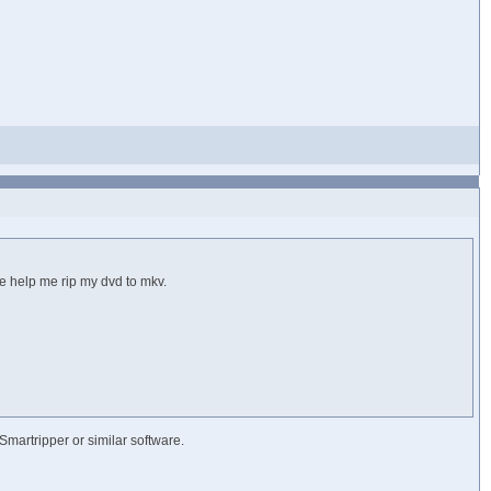
e help me rip my dvd to mkv.
 Smartripper or similar software.