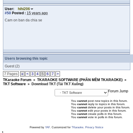
User:
hihi206
#50
Posted :
15 years ago
Cam on ban da chia se
Users browsing this topic
Guest
(2)
7 Pages
«
<
3
4
5
6
7
>
TKaraoke Forum
»
TKARAOKE SOFTWARE (PHẦN MỀM TKARAOKE)
»
TKT Software
»
Download TKT (Tải TKT Xuống)
Forum Jump
You
cannot
post new topics in this forum.
You
cannot
reply to topics in this forum.
You
cannot
delete your posts in this forum.
You
cannot
edit your posts in this forum.
You
cannot
create polls in this forum.
You
cannot
vote in polls in this forum.
Powered by
YAF
. Customized for
TKaraoke
.
Privacy Notice
1