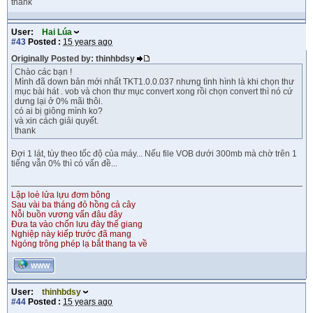
thank
User:
Hai Lúa
#43
Posted :
15 years ago
Originally Posted by: thinhbdsy
Chào các bạn !
Mình đã down bản mới nhất TKT1.0.0.037 nhưng tình hình là khi chọn thư
mục bài hát . vob và chon thư mục convert xong rồi chọn convert thì nó cứ
dưng lại ở 0% mãi thôi.
có ai bị giông mình ko?
và xin cách giải quyết.
thank
Đợi 1 lát, tùy theo tốc độ của máy... Nếu file VOB dưới 300mb mà chờ trên 1
tiếng vẫn 0% thì có vấn đề...
Lập loè lửa lựu đơm bông
Sau vài ba tháng đỏ hồng cả cây
Nỗi buồn vương vấn đâu đây
Đưa ta vào chốn lưu đày thế giang
Nghiệp này kiếp trước đã mang
Ngóng trông phép lạ bắt thang ta về
WWW
User:
thinhbdsy
#44
Posted :
15 years ago