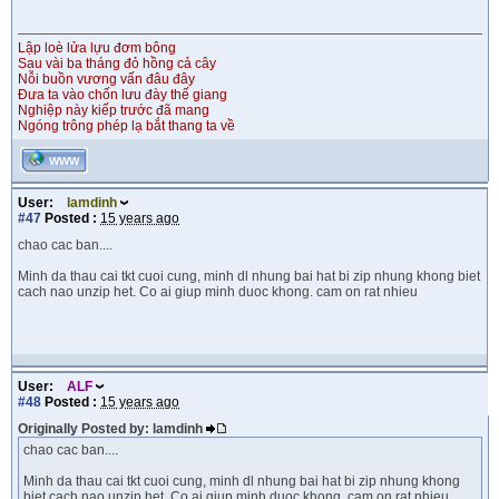
Lập loè lửa lựu đơm bông
Sau vài ba tháng đỏ hồng cả cây
Nỗi buồn vương vấn đâu đây
Đưa ta vào chốn lưu đày thế giang
Nghiệp này kiếp trước đã mang
Ngóng trông phép lạ bắt thang ta về
WWW
User:
lamdinh
#47
Posted :
15 years ago
chao cac ban....
Minh da thau cai tkt cuoi cung, minh dl nhung bai hat bi zip nhung khong biet
cach nao unzip het. Co ai giup minh duoc khong. cam on rat nhieu
User:
ALF
#48
Posted :
15 years ago
Originally Posted by: lamdinh
chao cac ban....
Minh da thau cai tkt cuoi cung, minh dl nhung bai hat bi zip nhung khong
biet cach nao unzip het. Co ai giup minh duoc khong. cam on rat nhieu