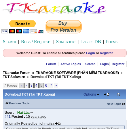
Search
|
Bugs / Requests
|
Songbooks
|
Lyrics DB
|
Poems
Welcome Guest! To enable all features please
Login
or
Register
.
Forum
Active Topics
Search
Login
Register
TKaraoke Forum
»
TKARAOKE SOFTWARE (PHẦN MỀM TKARAOKE)
»
TKT Software
»
Download TKT (Tải TKT Xuống)
7 Pages
«
<
3
4
5
6
7
>
Download TKT (Tải TKT Xuống)
Options
Previous Topic
Next Topic
User:
Hai Lúa
#41
Posted :
15 years ago
Originally Posted by: johntulsa