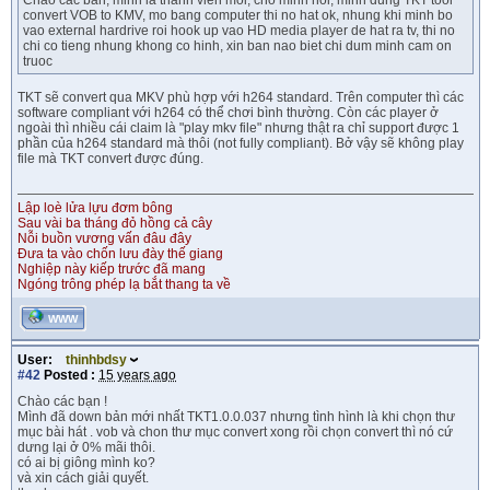
Chao cac ban, minh la thanh vien moi, cho minh hoi, minh dung TKT tool
convert VOB to KMV, mo bang computer thi no hat ok, nhung khi minh bo
vao external hardrive roi hook up vao HD media player de hat ra tv, thi no
chi co tieng nhung khong co hinh, xin ban nao biet chi dum minh cam on
truoc
TKT sẽ convert qua MKV phù hợp với h264 standard. Trên computer thì các
software compliant với h264 có thể chơi bình thường. Còn các player ở
ngoài thì nhiều cái claim là "play mkv file" nhưng thật ra chỉ support được 1
phần của h264 standard mà thôi (not fully compliant). Bở vậy sẽ không play
file mà TKT convert được đúng.
Lập loè lửa lựu đơm bông
Sau vài ba tháng đỏ hồng cả cây
Nỗi buồn vương vấn đâu đây
Đưa ta vào chốn lưu đày thế giang
Nghiệp này kiếp trước đã mang
Ngóng trông phép lạ bắt thang ta về
WWW
User:
thinhbdsy
#42
Posted :
15 years ago
Chào các bạn !
Mình đã down bản mới nhất TKT1.0.0.037 nhưng tình hình là khi chọn thư
mục bài hát . vob và chon thư mục convert xong rồi chọn convert thì nó cứ
dưng lại ở 0% mãi thôi.
có ai bị giông mình ko?
và xin cách giải quyết.