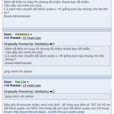
Mình đã thấy nó chạy rồi nhưng rất chậm. thank bạn rất nhiều
Tiện đây cho mình hỏi chút
Có cách nào chuyển đổi kênh audio L->R giống tool này nhưng cho file AVI
ko?
thank Administrator
User:
thinhbdsy
#45
Posted :
15 years ago
Originally Posted by: thinhbdsy
Mình đã thấy nó chạy rồi nhưng rất chậm. thank bạn rất nhiều
Tiện đây cho mình hỏi chút
Có cách nào chuyển đổi kênh audio L->R giống tool này nhưng cho file
AVI ko?
thank Administrator
giúp mình với admin
User:
Hai Lúa
#46
Posted :
15 years ago
Originally Posted by: thinhbdsy
giúp mình với admin
Máy yếu thì encode chậm, phải chịu thôi - để chay qua đêm đi. TKT chỉ hộ trợ
đổi kênh audio cho MKV. Anh Andy đã chỉ cách đổi kênh audio cho AVI trong
forum:
http://searchforum.tkara...com/h.t?q=avi-audio-andy