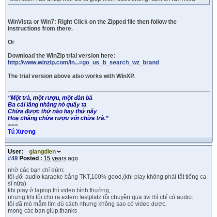
WinVista or Win7: Right Click on the Zipped file then follow the
instructions from there.
Or
Download the WinZip trial version here:
http://www.winzip.com/in...=go_us_b_search_wz_brand
The trial version above also works with WinXP.
“Một trà, một rượu, một đàn bà
Ba cái lăng nhăng nó quấy ta
Chừa được thứ nào hay thứ nấy
Hoạ chăng chừa rượu với chừa trà.”
===
Tú Xương
User:
giangdien
#49
Posted :
15 years ago
nhờ các bạn chỉ dùm:
tôi đổi audio karaoke bằng TKT,100% good,(khi play không phải tắt tiếng ca
sĩ nữa)
khi play ở laptop thì video bình thường,
nhưng khi tôi cho ra extern festplatz rồi chuyền qua tivi thì chỉ có audio.
tôi đã mò mẫm tìm đủ cách nhưng không sao có video được,
mong các bạn giúp,thanks