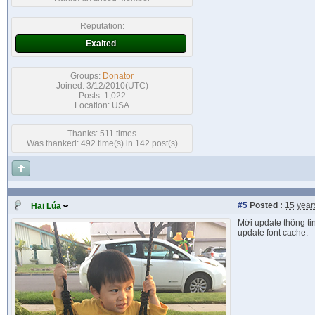
Reputation:
Exalted
Groups:
Donator
Joined: 3/12/2010(UTC)
Posts: 1,022
Location: USA
Thanks: 511 times
Was thanked: 492 time(s) in 142 post(s)
#5
Posted :
15 year
Hai Lúa
Mới update thông ti
update font cache.