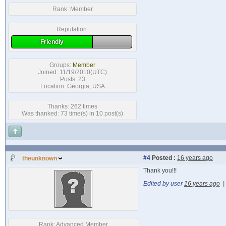
Rank:
Member
Reputation:
Friendly
Groups:
Member
Joined: 11/19/2010(UTC)
Posts: 23
Location: Georgia, USA
Thanks: 262 times
Was thanked: 73 time(s) in 10 post(s)
#4
Posted :
16 years ago
theunknown
Thank you!!!
Edited by user
16 years ago
|
Rank:
Advanced Member