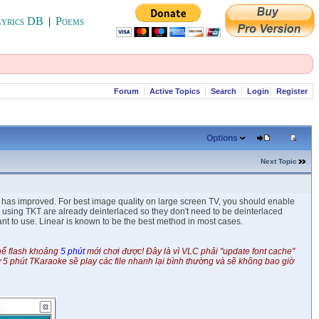
yrics DB
|
Poems
Forum
Active Topics
Search
Login
Register
Options
Next Topic
ty has improved. For best image quality on large screen TV, you should enable
using TKT are already deinterlaced so they don't need to be deinterlaced
nt to use. Linear is known to be the best method in most cases.
thể flash khoảng
5 phút
mới chơi được! Đây là vì VLC phải "update font cache"
 5 phút TKaraoke sẽ play các file nhanh lại bình thường và sẽ không bao giờ