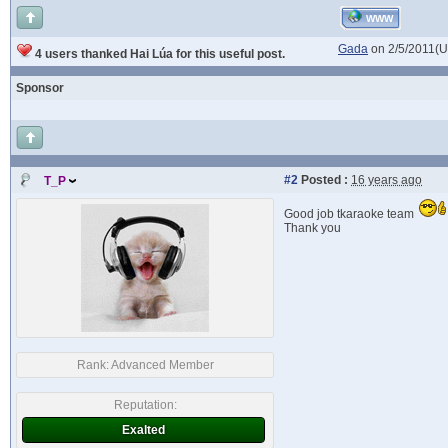
WWW
Gada
on 2/5/2011(
4 users thanked Hai Lúa for this useful post.
Sponsor
#2
Posted :
16 years ago
T_P
Good job tkaraoke team
Thank you
Rank:
Advanced Member
Reputation:
Exalted