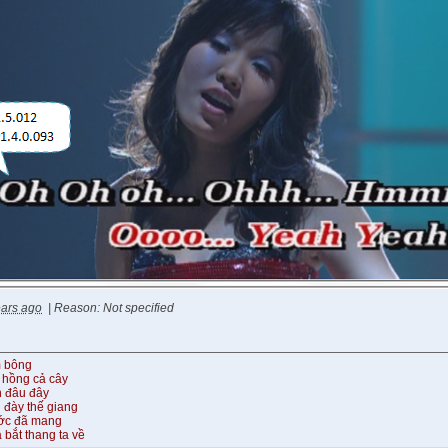
ears ago
|
Reason: Not specified
m bông
 hồng cả cây
n đâu đây
 đày thế giang
ước đã mang
 bắt thang ta về