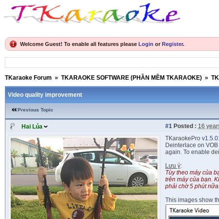
Welcome Guest! To enable all features please
Login
or
Register
.
TKaraoke Forum
»
TKARAOKE SOFTWARE (PHẦN MỀM TKARAOKE)
»
TK
Video quality improvement
Previous Topic
#1
Posted :
16 year
Hai Lúa
TKaraokePro
v1.5.
Deinterlace on VOB 
again. To enable dei
Lưu ý
:
Tùy theo máy của bạn
trên máy của bạn. K
phải chờ 5 phút nữa
This images show the