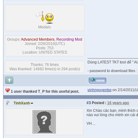
Medals:
Groups:
Advanced Members
,
Recording Mod
Joined: 2/26/2010(UTC)
Posts: 753
Location: UNITED STATES
Dùng LATEST TKT tool để " AU
Thanks: 76 times
Was thanked: 14682 time(s) in 294 post(s)
- password to download files :
WWW
vinhnguyenbq
on 2/14/2011(
1 user thanked T_P for this useful post.
#3
Posted :
16 years ago
TinhXanh
Xin Chào các bạn, mình thích c
nào vui lòng cho mình xin cái đi
VH....