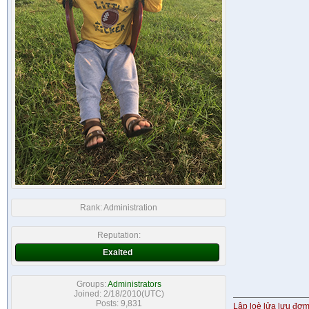
Rank:
Administration
Reputation:
Exalted
Groups:
Administrators
Joined: 2/18/2010(UTC)
Posts: 9,831
Lập loè lửa lựu đơ