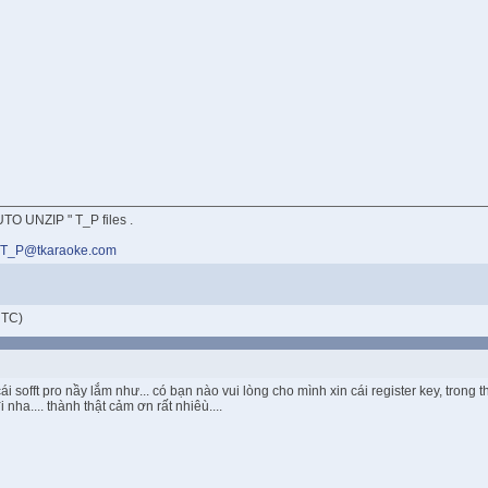
TO UNZIP " T_P files .
T_P@tkaraoke.com
UTC)
ái sofft pro nầy lắm như... có bạn nào vui lòng cho mình xin cái register key, tron
 nha.... thành thật cảm ơn rất nhiêù....