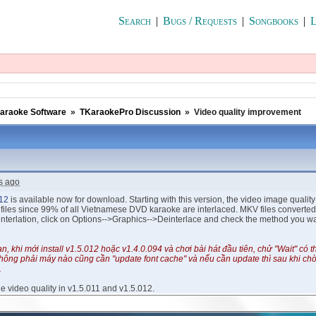
Search
|
Bugs / Requests
|
Songbooks
|
L
araoke Software
»
TKaraokePro Discussion
»
Video quality improvement
s ago
012
is available now for download. Starting with this version, the video image quali
files since 99% of all Vietnamese DVD karaoke are interlaced. MKV files converted 
nterlation, click on Options-->Graphics-->Deinterlace and check the method you wa
, khi mới install v1.5.012 hoặc v1.4.0.094 và chơi bài hát đầu tiên, chử "Wait" có 
hông phải máy nào cũng cần "update font cache" và nếu cần update thì sau khi chờ
.
 video quality in v1.5.011 and v1.5.012.