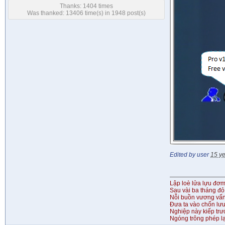
Thanks: 1404 times
Was thanked: 13406 time(s) in 1948 post(s)
Edited by user
15 y
Lập loè lửa lựu đơ
Sau vài ba tháng đỏ
Nỗi buồn vương vấ
Đưa ta vào chốn lưu
Nghiệp này kiếp tr
Ngóng trông phép lạ