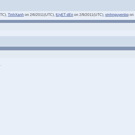
UTC),
TinhXanh
on 2/6/2011(UTC),
tUyET dEn
on 2/9/2011(UTC),
vinhnguyenbq
on 
.