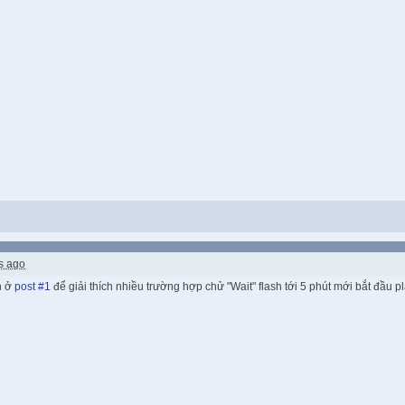
s ago
n ở
post #1
để giải thích nhiều trường hợp chử "Wait" flash tới 5 phút mới bắt đầu 