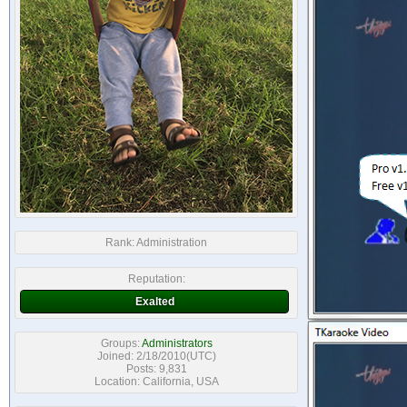
Rank:
Administration
Reputation:
Exalted
Groups:
Administrators
Joined: 2/18/2010(UTC)
Posts: 9,831
Location: California, USA