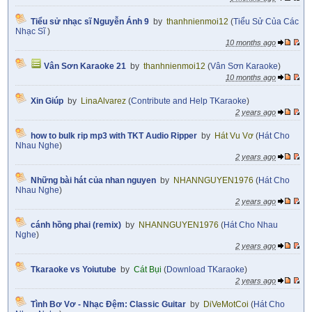
Tiểu sử nhạc sĩ Nguyễn Ánh 9
by
thanhnienmoi12
(
Tiểu Sử Của Các
Nhạc Sĩ
)
10 months ago
Vân Sơn Karaoke 21
by
thanhnienmoi12
(
Vân Sơn Karaoke
)
10 months ago
Xin Giúp
by
LinaAlvarez
(
Contribute and Help TKaraoke
)
2 years ago
how to bulk rip mp3 with TKT Audio Ripper
by
Hát Vu Vơ
(
Hát Cho
Nhau Nghe
)
2 years ago
Những bài hát của nhan nguyen
by
NHANNGUYEN1976
(
Hát Cho
Nhau Nghe
)
2 years ago
cánh hồng phai (remix)
by
NHANNGUYEN1976
(
Hát Cho Nhau
Nghe
)
2 years ago
Tkaraoke vs Yoiutube
by
Cát Bụi
(
Download TKaraoke
)
2 years ago
Tình Bơ Vơ - Nhạc Đệm: Classic Guitar
by
DiVeMotCoi
(
Hát Cho