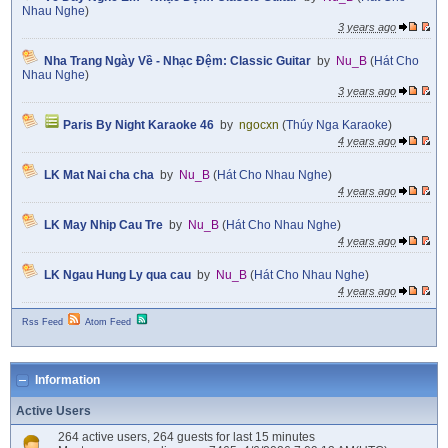
Nhau Nghe
)
3 years ago
Nha Trang Ngày Về - Nhạc Đệm: Classic Guitar
by
Nu_B
(
Hát Cho
Nhau Nghe
)
3 years ago
Paris By Night Karaoke 46
by
ngocxn
(
Thúy Nga Karaoke
)
4 years ago
LK Mat Nai cha cha
by
Nu_B
(
Hát Cho Nhau Nghe
)
4 years ago
LK May Nhip Cau Tre
by
Nu_B
(
Hát Cho Nhau Nghe
)
4 years ago
LK Ngau Hung Ly qua cau
by
Nu_B
(
Hát Cho Nhau Nghe
)
4 years ago
Rss Feed
Atom Feed
Information
Active Users
264 active users, 264 guests for last 15 minutes