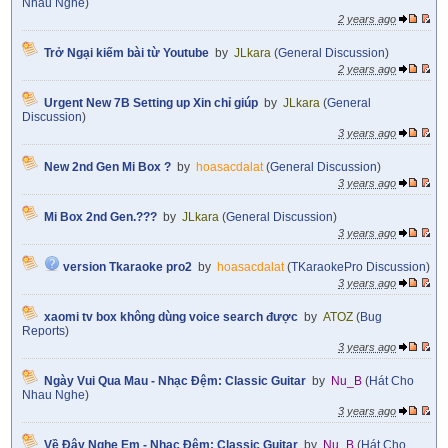
Nhau Nghe
)
2 years ago
Trở Ngại kiếm bài từ Youtube
by
JLkara
(
General Discussion
)
2 years ago
Urgent New 7B Setting up Xin chỉ giúp
by
JLkara
(
General
Discussion
)
3 years ago
New 2nd Gen Mi Box ?
by
hoasacdalat
(
General Discussion
)
3 years ago
Mi Box 2nd Gen.???
by
JLkara
(
General Discussion
)
3 years ago
version Tkaraoke pro2
by
hoasacdalat
(
TKaraokePro Discussion
)
3 years ago
xaomi tv box không dùng voice search được
by
ATOZ
(
Bug
Reports
)
3 years ago
Ngày Vui Qua Mau - Nhạc Đệm: Classic Guitar
by
Nu_B
(
Hát Cho
Nhau Nghe
)
3 years ago
Về Đây Nghe Em - Nhạc Đệm: Classic Guitar
by
Nu_B
(
Hát Cho