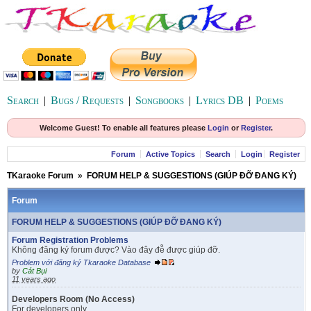
Search
|
Bugs / Requests
|
Songbooks
|
Lyrics DB
|
Poems
Welcome Guest! To enable all features please
Login
or
Register
.
Forum
Active Topics
Search
Login
Register
TKaraoke Forum
»
FORUM HELP & SUGGESTIONS (GIÚP ĐỠ ĐANG KÝ)
Forum
FORUM HELP & SUGGESTIONS (GIÚP ĐỠ ĐANG KÝ)
Forum Registration Problems
Không đăng ký forum được? Vào đây đễ được giúp đỡ.
Problem với đăng ký Tkaraoke Database
by
Cát Bụi
11 years ago
Developers Room (No Access)
For developers only.