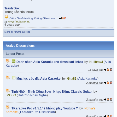
Trash Box
Thùng rác của forum.
Điểm Danh Những Không Gian Làm...
by
ongchuphongngu
6 years ago
Mark all forums as read
Active Discussions
Latest Posts
Danh sách Asia Karaoke (no download links)
by
Nullbrawl
(
Asia
Karaoke
)
23 days ago
Mục lục các đĩa Asia Karaoke
by
Ghati1
(
Asia Karaoke
)
2 months ago
Tình Nhớ - Trịnh Công Sơn - Nhạc Đệm: Classic Guitar
by
MOSO
(
Hát Cho Nhau Nghe
)
2 months ago
TKaraoke Pro v1.5.142 không play Youtube ?
by
Nghia's
Karaoke
(
TKaraokePro Discussion
)
6 months ago